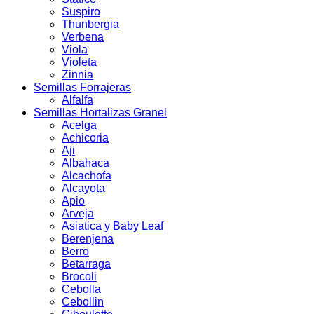
Suspiro
Thunbergia
Verbena
Viola
Violeta
Zinnia
Semillas Forrajeras
Alfalfa
Semillas Hortalizas Granel
Acelga
Achicoria
Aji
Albahaca
Alcachofa
Alcayota
Apio
Arveja
Asiatica y Baby Leaf
Berenjena
Berro
Betarraga
Brocoli
Cebolla
Cebollin