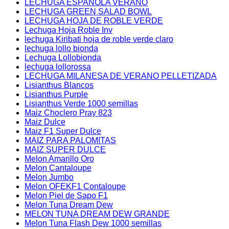
LECHUGA ESPAÑOLA VERANO
LECHUGA GREEN SALAD BOWL
LECHUGA HOJA DE ROBLE VERDE
Lechuga Hoja Roble Inv
lechuga Kiribati hoja de roble verde claro
lechuga lollo bionda
Lechuga Lollobionda
lechuga lollorossa
LECHUGA MILANESA DE VERANO PELLETIZADA
Lisianthus Blancos
Lisianthus Purple
Lisianthus Verde 1000 semillas
Maiz Choclero Pray 823
Maiz Dulce
Maiz F1 Super Dulce
MAIZ PARA PALOMITAS
MAIZ SUPER DULCE
Melon Amarillo Oro
Melon Cantaloupe
Melon Jumbo
Melon OFEKF1 Contaloupe
Melon Piel de Sapo F1
Melon Tuna Dream Dew
MELON TUNA DREAM DEW GRANDE
Melon Tuna Flash Dew 1000 semillas