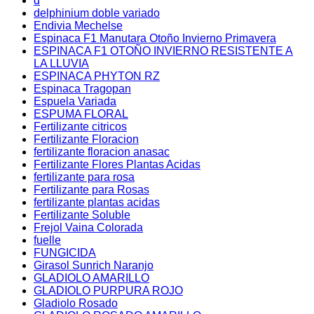
d
delphinium doble variado
Endivia Mechelse
Espinaca F1 Manutara Otoño Invierno Primavera
ESPINACA F1 OTOÑO INVIERNO RESISTENTE A
LA LLUVIA
ESPINACA PHYTON RZ
Espinaca Tragopan
Espuela Variada
ESPUMA FLORAL
Fertilizante citricos
Fertilizante Floracion
fertilizante floracion anasac
Fertilizante Flores Plantas Acidas
fertilizante para rosa
Fertilizante para Rosas
fertilizante plantas acidas
Fertilizante Soluble
Frejol Vaina Colorada
fuelle
FUNGICIDA
Girasol Sunrich Naranjo
GLADIOLO AMARILLO
GLADIOLO PURPURA ROJO
Gladiolo Rosado