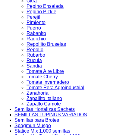
Okra
Pepino Ensalada
Pepino Pickle
Perejil
Pimiento
Puerro
Rabanito
Radichio
Repollito Bruselas
Repollo
Rubarbo
Rucula
Sandia
Tomate Aire Libre
Tomate Cherry
Tomate Invernadero
Tomate Pera Agroindustrial
Zanahoria
Zapallito Italiano
Zapallo Camote
Semillas Hortalizas Sachets
SEMILLAS LUPINUS VARIADOS
Semillas para Brotes
Spagmun Musgo
Statice Mix 1.000 semillas