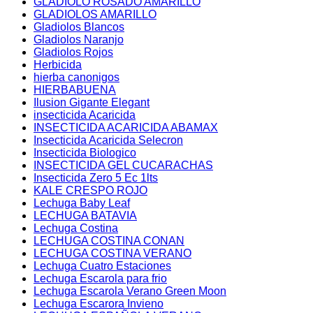
GLADIOLO ROSADO AMARILLO
GLADIOLOS AMARILLO
Gladiolos Blancos
Gladiolos Naranjo
Gladiolos Rojos
Herbicida
hierba canonigos
HIERBABUENA
Ilusion Gigante Elegant
insecticida Acaricida
INSECTICIDA ACARICIDA ABAMAX
Insecticida Acaricida Selecron
Insecticida Biologico
INSECTICIDA GEL CUCARACHAS
Insecticida Zero 5 Ec 1lts
KALE CRESPO ROJO
Lechuga Baby Leaf
LECHUGA BATAVIA
Lechuga Costina
LECHUGA COSTINA CONAN
LECHUGA COSTINA VERANO
Lechuga Cuatro Estaciones
Lechuga Escarola para frio
Lechuga Escarola Verano Green Moon
Lechuga Escarora Invieno