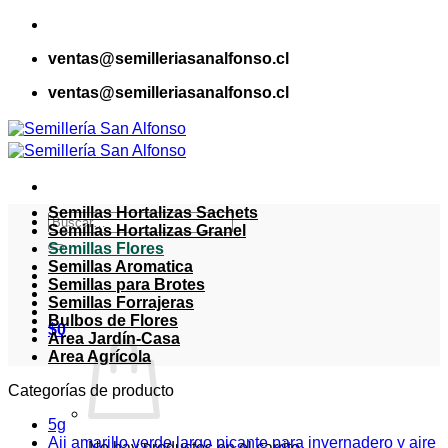
Saltar
al
ventas@semilleriasanalfonso.cl
contenido
ventas@semilleriasanalfonso.cl
Semillas Hortalizas Sachets
Buscar
Semillas Hortalizas Granel
por:
Semillas Flores
Semillas Aromatica
Semillas para Brotes
Semillas Forrajeras
Bulbos de Flores
$
0
Area Jardín-Casa
Area Agrícola
Categorías de producto
5g
Aji amarillo verde largo picante para invernadero y aire
No hay productos en el carrito.