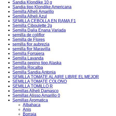
Sandia Klondike 10 g
Sandia tipo Klondike Americana
Semilla Alheli Amarillo
Semilla Alheli Azul
SEMILLA CEBOLLA EN RAMA F1
Semilla Ciboulette 2g
Semilla Dalia Enana Variada
semilla de coliflor
Semilla de Flores
semilla flor aubrezia
semilla flor Maravilla
Semilla Forrajera
Semilla Lavanda
Semilla pepino tipo Alaska
Semilla Rocalba
Semilla Sandia Antonia
SEMILLA TOMATE AL AIRE LIBRE EL MEJOR
SEMILLA TOMATE COLONO
SEMILLA TOMILLO R
Semillas Alheli Damasco
Semillas Alisso Amarillo 0
Semillas Aromatica
Albahaca
Anis
Borraja