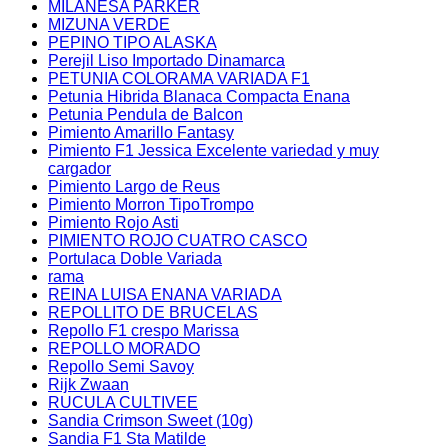
MILANESA PARKER
MIZUNA VERDE
PEPINO TIPO ALASKA
Perejil Liso Importado Dinamarca
PETUNIA COLORAMA VARIADA F1
Petunia Hibrida Blanaca Compacta Enana
Petunia Pendula de Balcon
Pimiento Amarillo Fantasy
Pimiento F1 Jessica Excelente variedad y muy
cargador
Pimiento Largo de Reus
Pimiento Morron TipoTrompo
Pimiento Rojo Asti
PIMIENTO ROJO CUATRO CASCO
Portulaca Doble Variada
rama
REINA LUISA ENANA VARIADA
REPOLLITO DE BRUCELAS
Repollo F1 crespo Marissa
REPOLLO MORADO
Repollo Semi Savoy
Rijk Zwaan
RUCULA CULTIVEE
Sandia Crimson Sweet (10g)
Sandia F1 Sta Matilde