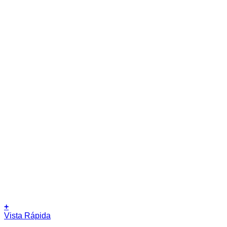
+
Este
Vista Rápida
producto