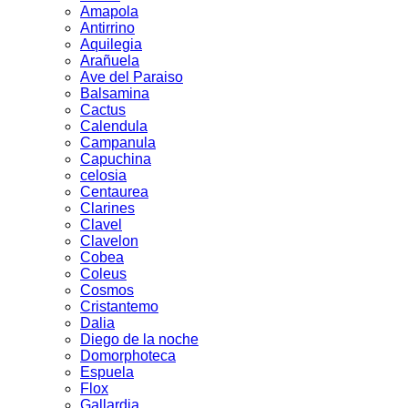
Amapola
Antirrino
Aquilegia
Arañuela
Ave del Paraiso
Balsamina
Cactus
Calendula
Campanula
Capuchina
celosia
Centaurea
Clarines
Clavel
Clavelon
Cobea
Coleus
Cosmos
Cristantemo
Dalia
Diego de la noche
Domorphoteca
Espuela
Flox
Gallardia