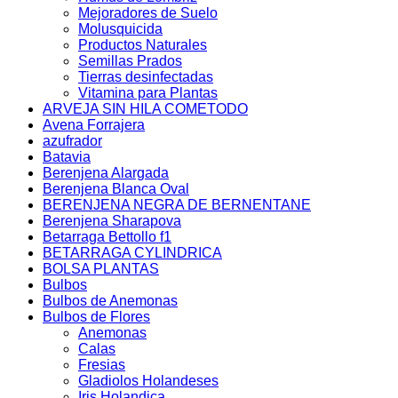
Mejoradores de Suelo
Molusquicida
Productos Naturales
Semillas Prados
Tierras desinfectadas
Vitamina para Plantas
ARVEJA SIN HILA COMETODO
Avena Forrajera
azufrador
Batavia
Berenjena Alargada
Berenjena Blanca Oval
BERENJENA NEGRA DE BERNENTANE
Berenjena Sharapova
Betarraga Bettollo f1
BETARRAGA CYLINDRICA
BOLSA PLANTAS
Bulbos
Bulbos de Anemonas
Bulbos de Flores
Anemonas
Calas
Fresias
Gladiolos Holandeses
Iris Holandica