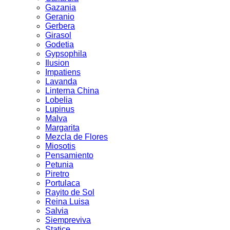
Gazania
Geranio
Gerbera
Girasol
Godetia
Gypsophila
Ilusion
Impatiens
Lavanda
Linterna China
Lobelia
Lupinus
Malva
Margarita
Mezcla de Flores
Miosotis
Pensamiento
Petunia
Piretro
Portulaca
Rayito de Sol
Reina Luisa
Salvia
Siempreviva
Statice