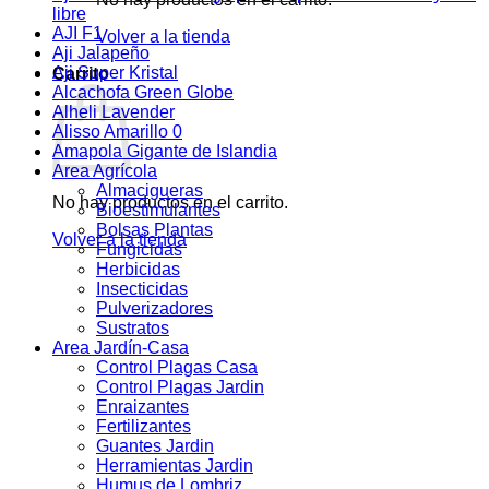
libre
AJI F1
Volver a la tienda
Aji Jalapeño
Aji Super Kristal
Carrito
Alcachofa Green Globe
Alheli Lavender
Alisso Amarillo 0
Amapola Gigante de Islandia
Area Agrícola
Almacigueras
No hay productos en el carrito.
Bioestimulantes
Bolsas Plantas
Volver a la tienda
Fungicidas
Herbicidas
Insecticidas
Pulverizadores
Sustratos
Area Jardín-Casa
Control Plagas Casa
Control Plagas Jardin
Enraizantes
Fertilizantes
Guantes Jardin
Herramientas Jardin
Humus de Lombriz