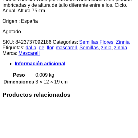
imbricadas y de altura de tallo diferente entre ellos. Ciclo.
Anual. Altura 75 cm.
Origen : España
Agotado
SKU:
8423737092186
Categorías:
Semillas Flores
,
Zinnia
Etiquetas:
dalia
,
de
,
flor
,
mascarell
,
Semillas
,
zinia
,
zinnia
Marca:
Mascarell
Información adicional
Peso
0,009 kg
Dimensiones
3 × 12 × 19 cm
Productos relacionados