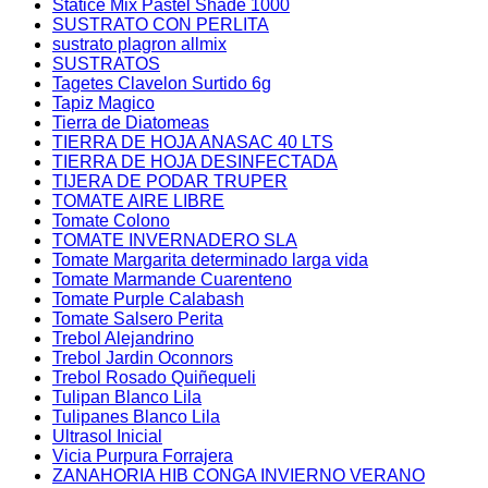
Statice Mix Pastel Shade 1000
SUSTRATO CON PERLITA
sustrato plagron allmix
SUSTRATOS
Tagetes Clavelon Surtido 6g
Tapiz Magico
Tierra de Diatomeas
TIERRA DE HOJA ANASAC 40 LTS
TIERRA DE HOJA DESINFECTADA
TIJERA DE PODAR TRUPER
TOMATE AIRE LIBRE
Tomate Colono
TOMATE INVERNADERO SLA
Tomate Margarita determinado larga vida
Tomate Marmande Cuarenteno
Tomate Purple Calabash
Tomate Salsero Perita
Trebol Alejandrino
Trebol Jardin Oconnors
Trebol Rosado Quiñequeli
Tulipan Blanco Lila
Tulipanes Blanco Lila
Ultrasol Inicial
Vicia Purpura Forrajera
ZANAHORIA HIB CONGA INVIERNO VERANO