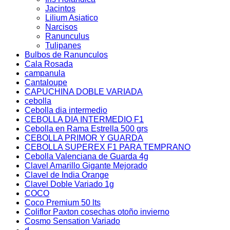
Jacintos
Lilium Asiatico
Narcisos
Ranunculus
Tulipanes
Bulbos de Ranunculos
Cala Rosada
campanula
Cantaloupe
CAPUCHINA DOBLE VARIADA
cebolla
Cebolla dia intermedio
CEBOLLA DIA INTERMEDIO F1
Cebolla en Rama Estrella 500 grs
CEBOLLA PRIMOR Y GUARDA
CEBOLLA SUPEREX F1 PARA TEMPRANO
Cebolla Valenciana de Guarda 4g
Clavel Amarillo Gigante Mejorado
Clavel de India Orange
Clavel Doble Variado 1g
COCO
Coco Premium 50 lts
Coliflor Paxton cosechas otoño invierno
Cosmo Sensation Variado