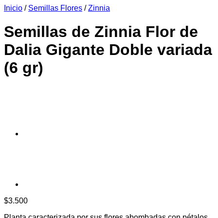
Inicio
/
Semillas Flores
/
Zinnia
era:
es:
$6.990.
$6.390.
Semillas de Zinnia Flor de
Dalia Gigante Doble variada
(6 gr)
$
3.500
Planta caracterizada por sus flores abombadas con pétalos