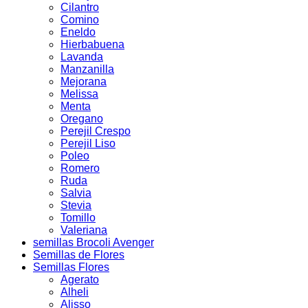
Cilantro
Comino
Eneldo
Hierbabuena
Lavanda
Manzanilla
Mejorana
Melissa
Menta
Oregano
Perejil Crespo
Perejil Liso
Poleo
Romero
Ruda
Salvia
Stevia
Tomillo
Valeriana
semillas Brocoli Avenger
Semillas de Flores
Semillas Flores
Agerato
Alheli
Alisso