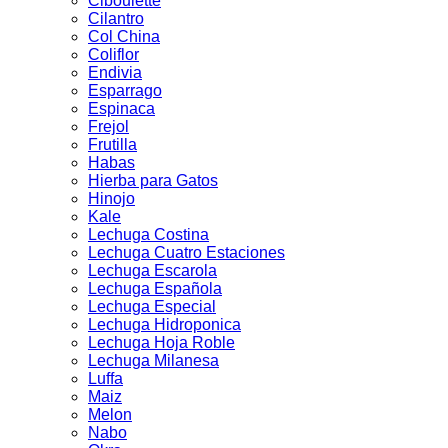
Ciboulette
Cilantro
Col China
Coliflor
Endivia
Esparrago
Espinaca
Frejol
Frutilla
Habas
Hierba para Gatos
Hinojo
Kale
Lechuga Costina
Lechuga Cuatro Estaciones
Lechuga Escarola
Lechuga Española
Lechuga Especial
Lechuga Hidroponica
Lechuga Hoja Roble
Lechuga Milanesa
Luffa
Maiz
Melon
Nabo