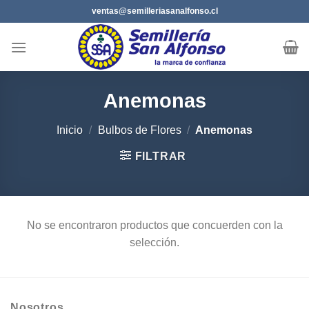
Saltar
ventas@semilleriasanalfonso.cl
al
contenido
Anemonas
Inicio
/
Bulbos de Flores
/
Anemonas
FILTRAR
No se encontraron productos que concuerden con la
selección.
Nosotros