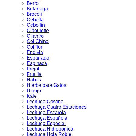
Berro
Betarraga
Brocoli
Cebolla
Cebollin
Ciboulette
Cilantro
Col China
Coliflor
Endivia
Esparrago
Espinaca
Frejol
Frutilla
Habas
Hierba para Gatos
Hinojo
Kale
Lechuga Costina
Lechuga Cuatro Estaciones
Lechuga Escarola
Lechuga Española
Lechuga Especial
Lechuga Hidroponica
Lechuga Hoja Roble