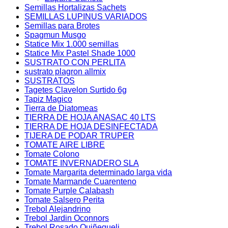
Semillas Hortalizas Sachets
SEMILLAS LUPINUS VARIADOS
Semillas para Brotes
Spagmun Musgo
Statice Mix 1.000 semillas
Statice Mix Pastel Shade 1000
SUSTRATO CON PERLITA
sustrato plagron allmix
SUSTRATOS
Tagetes Clavelon Surtido 6g
Tapiz Magico
Tierra de Diatomeas
TIERRA DE HOJA ANASAC 40 LTS
TIERRA DE HOJA DESINFECTADA
TIJERA DE PODAR TRUPER
TOMATE AIRE LIBRE
Tomate Colono
TOMATE INVERNADERO SLA
Tomate Margarita determinado larga vida
Tomate Marmande Cuarenteno
Tomate Purple Calabash
Tomate Salsero Perita
Trebol Alejandrino
Trebol Jardin Oconnors
Trebol Rosado Quiñequeli