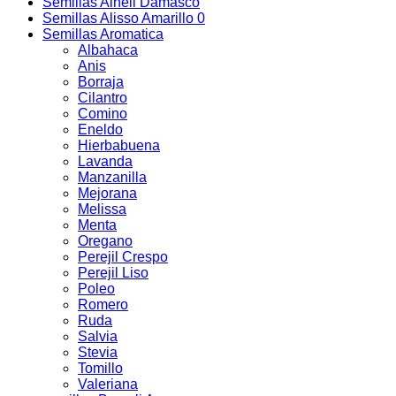
Semillas Alheli Damasco
Semillas Alisso Amarillo 0
Semillas Aromatica
Albahaca
Anis
Borraja
Cilantro
Comino
Eneldo
Hierbabuena
Lavanda
Manzanilla
Mejorana
Melissa
Menta
Oregano
Perejil Crespo
Perejil Liso
Poleo
Romero
Ruda
Salvia
Stevia
Tomillo
Valeriana