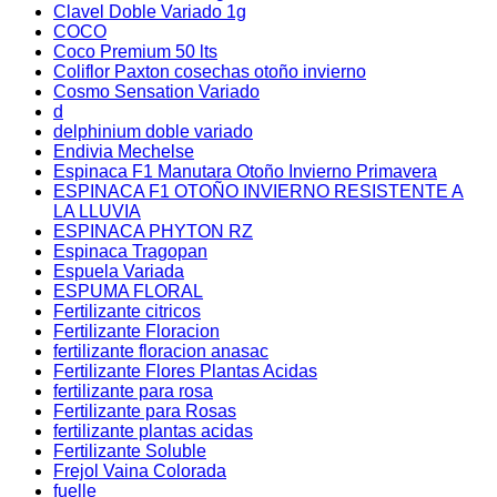
Clavel Doble Variado 1g
COCO
Coco Premium 50 lts
Coliflor Paxton cosechas otoño invierno
Cosmo Sensation Variado
d
delphinium doble variado
Endivia Mechelse
Espinaca F1 Manutara Otoño Invierno Primavera
ESPINACA F1 OTOÑO INVIERNO RESISTENTE A
LA LLUVIA
ESPINACA PHYTON RZ
Espinaca Tragopan
Espuela Variada
ESPUMA FLORAL
Fertilizante citricos
Fertilizante Floracion
fertilizante floracion anasac
Fertilizante Flores Plantas Acidas
fertilizante para rosa
Fertilizante para Rosas
fertilizante plantas acidas
Fertilizante Soluble
Frejol Vaina Colorada
fuelle