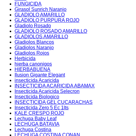
FUNGICIDA
Girasol Sunrich Naranjo
GLADIOLO AMARILLO
GLADIOLO PURPURA ROJO
Gladiolo Rosado
GLADIOLO ROSADO AMARILLO
GLADIOLOS AMARILLO
Gladiolos Blancos
Gladiolos Naranjo
Gladiolos Rojos
Herbicida
hierba canonigos
HIERBABUENA
Ilusion Gigante Elegant
insecticida Acaricida
INSECTICIDA ACARICIDA ABAMAX
Insecticida Acaricida Selecron
Insecticida Biologico
INSECTICIDA GEL CUCARACHAS
Insecticida Zero 5 Ec 1lts
KALE CRESPO ROJO
Lechuga Baby Leaf
LECHUGA BATAVIA
Lechuga Costina
LECHUGA COSTINA CONAN