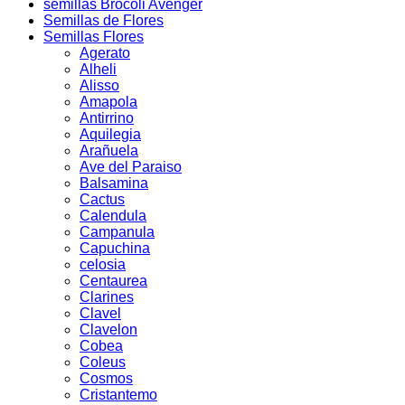
semillas Brocoli Avenger
Semillas de Flores
Semillas Flores
Agerato
Alheli
Alisso
Amapola
Antirrino
Aquilegia
Arañuela
Ave del Paraiso
Balsamina
Cactus
Calendula
Campanula
Capuchina
celosia
Centaurea
Clarines
Clavel
Clavelon
Cobea
Coleus
Cosmos
Cristantemo