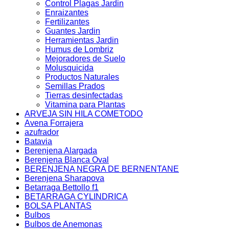
Control Plagas Jardin
Enraizantes
Fertilizantes
Guantes Jardin
Herramientas Jardin
Humus de Lombriz
Mejoradores de Suelo
Molusquicida
Productos Naturales
Semillas Prados
Tierras desinfectadas
Vitamina para Plantas
ARVEJA SIN HILA COMETODO
Avena Forrajera
azufrador
Batavia
Berenjena Alargada
Berenjena Blanca Oval
BERENJENA NEGRA DE BERNENTANE
Berenjena Sharapova
Betarraga Bettollo f1
BETARRAGA CYLINDRICA
BOLSA PLANTAS
Bulbos
Bulbos de Anemonas