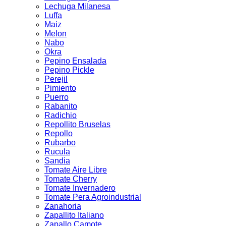
Lechuga Milanesa
Luffa
Maiz
Melon
Nabo
Okra
Pepino Ensalada
Pepino Pickle
Perejil
Pimiento
Puerro
Rabanito
Radichio
Repollito Bruselas
Repollo
Rubarbo
Rucula
Sandia
Tomate Aire Libre
Tomate Cherry
Tomate Invernadero
Tomate Pera Agroindustrial
Zanahoria
Zapallito Italiano
Zapallo Camote