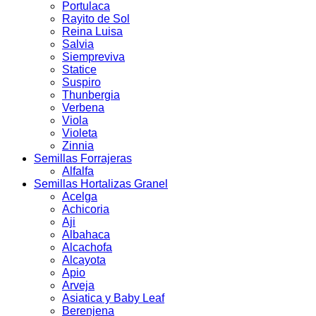
Portulaca
Rayito de Sol
Reina Luisa
Salvia
Siempreviva
Statice
Suspiro
Thunbergia
Verbena
Viola
Violeta
Zinnia
Semillas Forrajeras
Alfalfa
Semillas Hortalizas Granel
Acelga
Achicoria
Aji
Albahaca
Alcachofa
Alcayota
Apio
Arveja
Asiatica y Baby Leaf
Berenjena