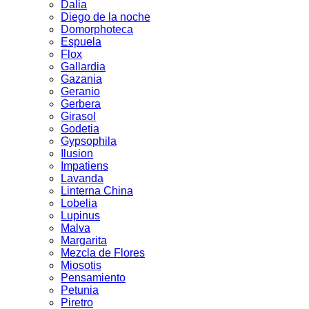
Dalia
Diego de la noche
Domorphoteca
Espuela
Flox
Gallardia
Gazania
Geranio
Gerbera
Girasol
Godetia
Gypsophila
Ilusion
Impatiens
Lavanda
Linterna China
Lobelia
Lupinus
Malva
Margarita
Mezcla de Flores
Miosotis
Pensamiento
Petunia
Piretro