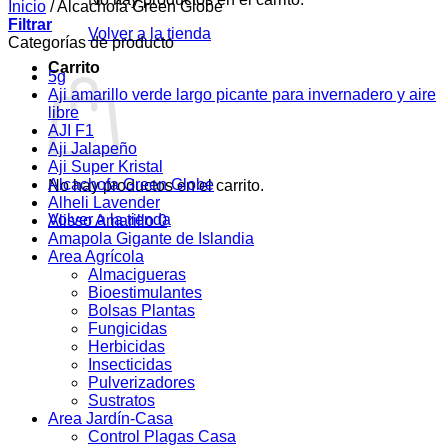
Inicio
/
Alcachofa Green Globe
Filtrar
Volver a la tienda
Categorías de producto
Carrito
5g
Aji amarillo verde largo picante para invernadero y aire
libre
AJI F1
Aji Jalapeño
Aji Super Kristal
Alcachofa Green Globe
No hay productos en el carrito.
Alheli Lavender
Volver a la tienda
Alisso Amarillo 0
Amapola Gigante de Islandia
Area Agrícola
Almacigueras
Bioestimulantes
Bolsas Plantas
Fungicidas
Herbicidas
Insecticidas
Pulverizadores
Sustratos
Area Jardín-Casa
Control Plagas Casa