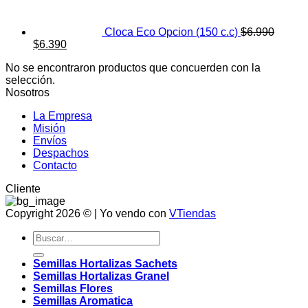
Cloca Eco Opcion (150 c.c)
$
6.990
El
El
$
6.390
precio
precio
No se encontraron productos que concuerden con la
original
actual
selección.
era:
es:
Nosotros
$6.990.
$6.390.
La Empresa
Misión
Envíos
Despachos
Contacto
Cliente
Copyright 2026 © | Yo vendo con
VTiendas
Buscar
por:
Semillas Hortalizas Sachets
Semillas Hortalizas Granel
Semillas Flores
Semillas Aromatica