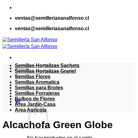
Saltar
al
ventas@semilleriasanalfonso.cl
contenido
ventas@semilleriasanalfonso.cl
Semillas Hortalizas Sachets
Buscar
Semillas Hortalizas Granel
por:
Semillas Flores
Semillas Aromatica
Semillas para Brotes
Semillas Forrajeras
Bulbos de Flores
$
0
Area Jardín-Casa
Area Agrícola
Alcachofa Green Globe
No hay productos en el carrito.