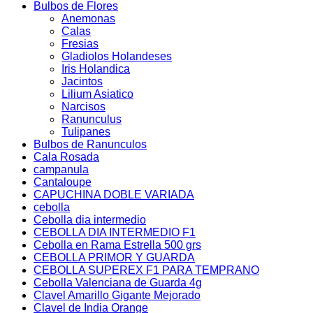
Bulbos de Flores
Anemonas
Calas
Fresias
Gladiolos Holandeses
Iris Holandica
Jacintos
Lilium Asiatico
Narcisos
Ranunculus
Tulipanes
Bulbos de Ranunculos
Cala Rosada
campanula
Cantaloupe
CAPUCHINA DOBLE VARIADA
cebolla
Cebolla dia intermedio
CEBOLLA DIA INTERMEDIO F1
Cebolla en Rama Estrella 500 grs
CEBOLLA PRIMOR Y GUARDA
CEBOLLA SUPEREX F1 PARA TEMPRANO
Cebolla Valenciana de Guarda 4g
Clavel Amarillo Gigante Mejorado
Clavel de India Orange