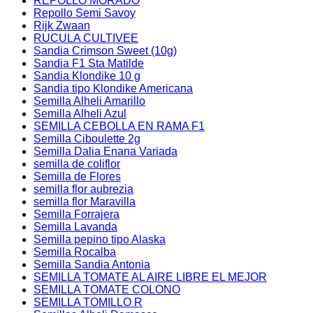
REPOLLO MORADO
Repollo Semi Savoy
Rijk Zwaan
RUCULA CULTIVEE
Sandia Crimson Sweet (10g)
Sandia F1 Sta Matilde
Sandia Klondike 10 g
Sandia tipo Klondike Americana
Semilla Alheli Amarillo
Semilla Alheli Azul
SEMILLA CEBOLLA EN RAMA F1
Semilla Ciboulette 2g
Semilla Dalia Enana Variada
semilla de coliflor
Semilla de Flores
semilla flor aubrezia
semilla flor Maravilla
Semilla Forrajera
Semilla Lavanda
Semilla pepino tipo Alaska
Semilla Rocalba
Semilla Sandia Antonia
SEMILLA TOMATE AL AIRE LIBRE EL MEJOR
SEMILLA TOMATE COLONO
SEMILLA TOMILLO R