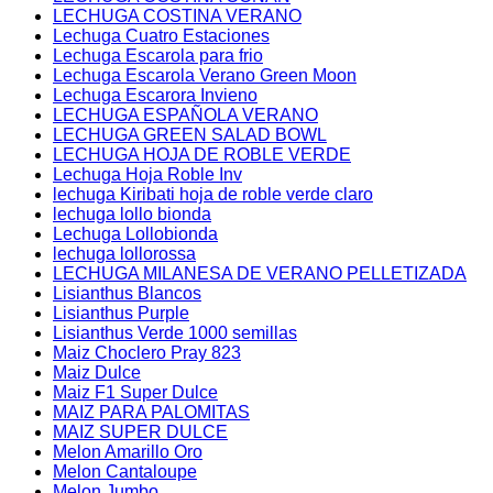
LECHUGA COSTINA VERANO
Lechuga Cuatro Estaciones
Lechuga Escarola para frio
Lechuga Escarola Verano Green Moon
Lechuga Escarora Invieno
LECHUGA ESPAÑOLA VERANO
LECHUGA GREEN SALAD BOWL
LECHUGA HOJA DE ROBLE VERDE
Lechuga Hoja Roble Inv
lechuga Kiribati hoja de roble verde claro
lechuga lollo bionda
Lechuga Lollobionda
lechuga lollorossa
LECHUGA MILANESA DE VERANO PELLETIZADA
Lisianthus Blancos
Lisianthus Purple
Lisianthus Verde 1000 semillas
Maiz Choclero Pray 823
Maiz Dulce
Maiz F1 Super Dulce
MAIZ PARA PALOMITAS
MAIZ SUPER DULCE
Melon Amarillo Oro
Melon Cantaloupe
Melon Jumbo