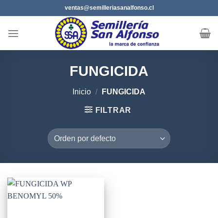
Saltar
ventas@semilleriasanalfonso.cl
al
contenido
FUNGICIDA
Inicio
/
FUNGICIDA
FILTRAR