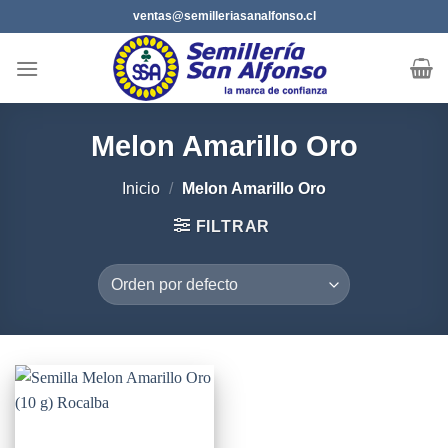
Saltar
ventas@semilleriasanalfonso.cl
al
contenido
Melon Amarillo Oro
Inicio
/
Melon Amarillo Oro
FILTRAR