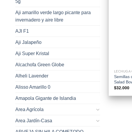
5g
Aji amarillo verde largo picante para
invernadero y aire libre
AJI F1
Aji Jalapeño
Aji Super Kristal
+
Alcachofa Green Globe
Alheli Lavender
Semillas
Salad Bo
Alisso Amarillo 0
$
32.000
Amapola Gigante de Islandia
Area Agrícola
Area Jardín-Casa
ARVEJA SIN HILA COMETODO