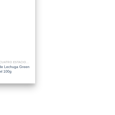
LECHUGA CUATRO ESTACIONES
 de Lechuga Green
wl 100g