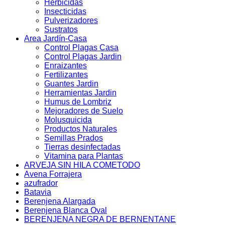
Herbicidas
Insecticidas
Pulverizadores
Sustratos
Area Jardín-Casa
Control Plagas Casa
Control Plagas Jardin
Enraizantes
Fertilizantes
Guantes Jardin
Herramientas Jardin
Humus de Lombriz
Mejoradores de Suelo
Molusquicida
Productos Naturales
Semillas Prados
Tierras desinfectadas
Vitamina para Plantas
ARVEJA SIN HILA COMETODO
Avena Forrajera
azufrador
Batavia
Berenjena Alargada
Berenjena Blanca Oval
BERENJENA NEGRA DE BERNENTANE