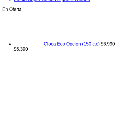
En Oferta
Cloca Eco Opcion (150 c.c)
$
6.990
El
El
$
6.390
precio
precio
original
actual
era:
es:
$6.990.
$6.390.