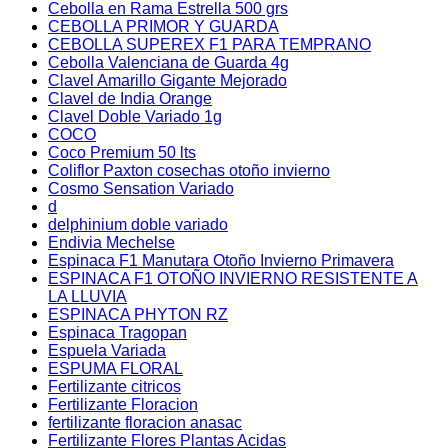
Cebolla en Rama Estrella 500 grs
CEBOLLA PRIMOR Y GUARDA
CEBOLLA SUPEREX F1 PARA TEMPRANO
Cebolla Valenciana de Guarda 4g
Clavel Amarillo Gigante Mejorado
Clavel de India Orange
Clavel Doble Variado 1g
COCO
Coco Premium 50 lts
Coliflor Paxton cosechas otoño invierno
Cosmo Sensation Variado
d
delphinium doble variado
Endivia Mechelse
Espinaca F1 Manutara Otoño Invierno Primavera
ESPINACA F1 OTOÑO INVIERNO RESISTENTE A
LA LLUVIA
ESPINACA PHYTON RZ
Espinaca Tragopan
Espuela Variada
ESPUMA FLORAL
Fertilizante citricos
Fertilizante Floracion
fertilizante floracion anasac
Fertilizante Flores Plantas Acidas