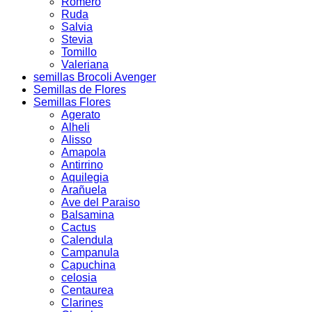
Romero
Ruda
Salvia
Stevia
Tomillo
Valeriana
semillas Brocoli Avenger
Semillas de Flores
Semillas Flores
Agerato
Alheli
Alisso
Amapola
Antirrino
Aquilegia
Arañuela
Ave del Paraiso
Balsamina
Cactus
Calendula
Campanula
Capuchina
celosia
Centaurea
Clarines