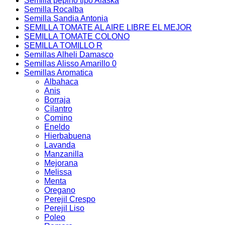
Semilla pepino tipo Alaska
Semilla Rocalba
Semilla Sandia Antonia
SEMILLA TOMATE AL AIRE LIBRE EL MEJOR
SEMILLA TOMATE COLONO
SEMILLA TOMILLO R
Semillas Alheli Damasco
Semillas Alisso Amarillo 0
Semillas Aromatica
Albahaca
Anis
Borraja
Cilantro
Comino
Eneldo
Hierbabuena
Lavanda
Manzanilla
Mejorana
Melissa
Menta
Oregano
Perejil Crespo
Perejil Liso
Poleo