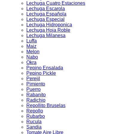
Lechuga Cuatro Estaciones
Lechuga Escarola
Lechuga Española
Lechuga Especial
Lechuga Hidroponica
Lechuga Hoja Roble
Lechuga Milanesa
Luffa
Maiz
Melon
Nabo
Okra
Pepino Ensalada
Pepino Pickle
Perejil
Pimiento
Puerro
Rabanito
Radichio
Repollito Bruselas
Repollo
Rubarbo
Rucula
Sandia
Tomate Aire Libre