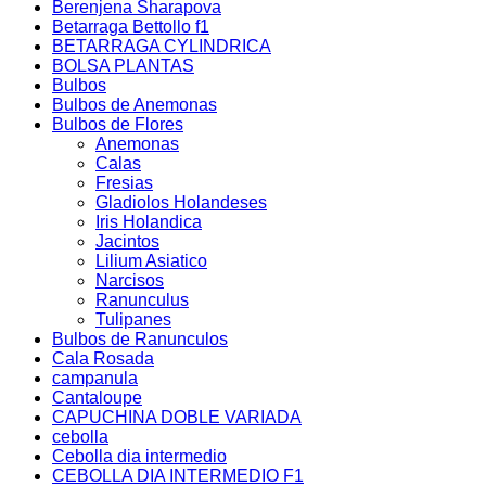
Berenjena Sharapova
Betarraga Bettollo f1
BETARRAGA CYLINDRICA
BOLSA PLANTAS
Bulbos
Bulbos de Anemonas
Bulbos de Flores
Anemonas
Calas
Fresias
Gladiolos Holandeses
Iris Holandica
Jacintos
Lilium Asiatico
Narcisos
Ranunculus
Tulipanes
Bulbos de Ranunculos
Cala Rosada
campanula
Cantaloupe
CAPUCHINA DOBLE VARIADA
cebolla
Cebolla dia intermedio
CEBOLLA DIA INTERMEDIO F1