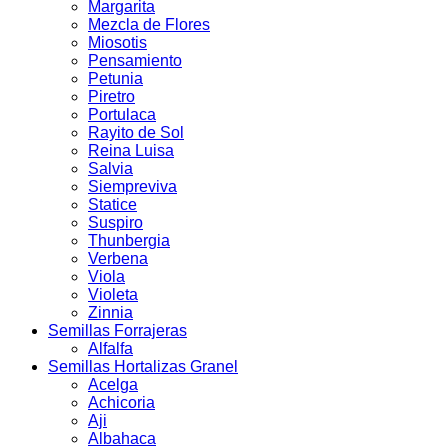
Margarita
Mezcla de Flores
Miosotis
Pensamiento
Petunia
Piretro
Portulaca
Rayito de Sol
Reina Luisa
Salvia
Siempreviva
Statice
Suspiro
Thunbergia
Verbena
Viola
Violeta
Zinnia
Semillas Forrajeras
Alfalfa
Semillas Hortalizas Granel
Acelga
Achicoria
Aji
Albahaca