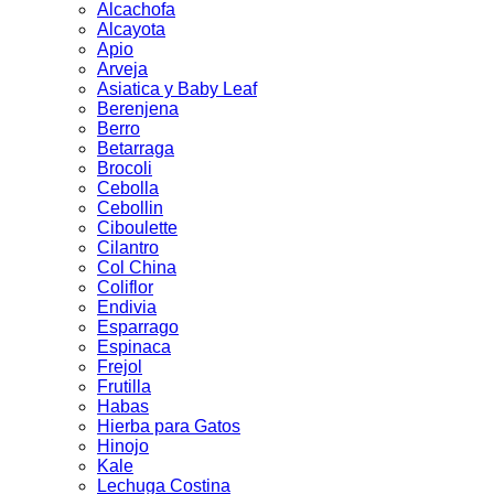
Alcachofa
Alcayota
Apio
Arveja
Asiatica y Baby Leaf
Berenjena
Berro
Betarraga
Brocoli
Cebolla
Cebollin
Ciboulette
Cilantro
Col China
Coliflor
Endivia
Esparrago
Espinaca
Frejol
Frutilla
Habas
Hierba para Gatos
Hinojo
Kale
Lechuga Costina