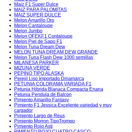
Maiz F1 Super Dulce
MAIZ PARA PALOMITAS
MAIZ SUPER DULCE
Melon Amarillo Oro
Melon Cantaloupe
Melon Jumbo
Melon OFEKF1 Contaloupe
Melon Piel de Sapo F1
Melon Tuna Dream Dew
MELON TUNA DREAM DEW GRANDE
Melon Tuna Flash Dew 1000 semillas
MILANESA PARKER
MIZUNA VERDE
PEPINO TIPO ALASKA
Perejil Liso Importado Dinamarca
PETUNIA COLORAMA VARIADA F1
Petunia Hibrida Blanaca Compacta Enana
Petunia Pendula de Balcon
Pimiento Amarillo Fantasy
Pimiento F1 Jessica Excelente variedad y muy
cargador
Pimiento Largo de Reus
Pimiento Morron TipoTrompo
Pimiento Rojo Asti
PIMIENTO ROJO CUATRO CASCO