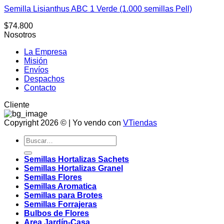
Semilla Lisianthus ABC 1 Verde (1.000 semillas Pell)
$
74.800
Nosotros
La Empresa
Misión
Envíos
Despachos
Contacto
Cliente
Copyright 2026 © | Yo vendo con
VTiendas
Buscar
por:
Semillas Hortalizas Sachets
Semillas Hortalizas Granel
Semillas Flores
Semillas Aromatica
Semillas para Brotes
Semillas Forrajeras
Bulbos de Flores
Area Jardín-Casa