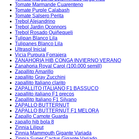
Tomate Marmande Cuarenteno
Tomate Purple Calabash
Tomate Salsero Perita
Trebol Alejandrino
Trebol Jardin Oconnors
Trebol Rosado Quiñequeli
Tulipan Blanco Lila
Tulipanes Blanco Lila
Ultrasol Inicial
Vicia Purpura Forrajera
ZANAHORIA HIB CONGA INVIERNO VERANO
Zanahoria Royal Carol (100.000 semill)
Zapallito Amarillo
zapallito Gray Zucchini
zapallito Italiano clarito
ZAPALLITO ITALIANO F1 BASSUCO
zapallito italiano F1 precos
Zapallito Italiano F1 Silvano
ZAPALLO BUTTERNUT
ZAPALLO BUTTERNUT F1 MELORA
Zapallo Camote Guarda
zapallo hib bola 8
Zinnia Liliput
Zinnia Mammouth Gigante Variada
Zinnia Super Cactus Gigante Variado