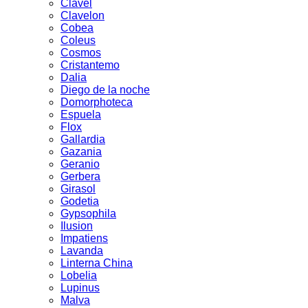
Clavel
Clavelon
Cobea
Coleus
Cosmos
Cristantemo
Dalia
Diego de la noche
Domorphoteca
Espuela
Flox
Gallardia
Gazania
Geranio
Gerbera
Girasol
Godetia
Gypsophila
Ilusion
Impatiens
Lavanda
Linterna China
Lobelia
Lupinus
Malva