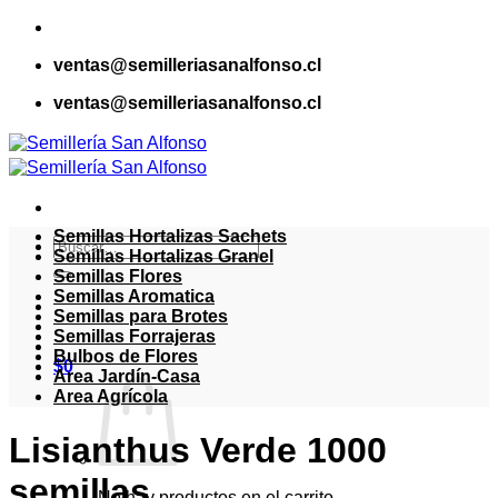
Saltar
al
ventas@semilleriasanalfonso.cl
contenido
ventas@semilleriasanalfonso.cl
Semillas Hortalizas Sachets
Buscar
Semillas Hortalizas Granel
por:
Semillas Flores
Semillas Aromatica
Semillas para Brotes
Semillas Forrajeras
Bulbos de Flores
$
0
Area Jardín-Casa
Area Agrícola
Lisianthus Verde 1000
semillas
No hay productos en el carrito.