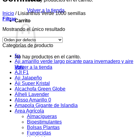
Volver a la tienda
Inicio
/
Lisianthus Verde 1000 semillas
Filtrar
Carrito
Mostrando el único resultado
Categorías de producto
5g
No hay productos en el carrito.
Aji amarillo verde largo picante para invernadero y aire
libre
Volver a la tienda
AJI F1
Aji Jalapeño
Aji Super Kristal
Alcachofa Green Globe
Alheli Lavender
Alisso Amarillo 0
Amapola Gigante de Islandia
Area Agrícola
Almacigueras
Bioestimulantes
Bolsas Plantas
Fungicidas