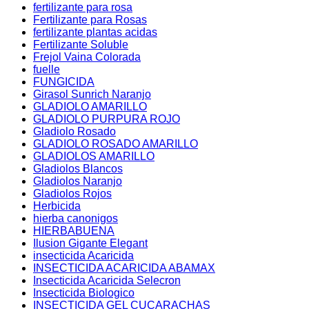
fertilizante para rosa
Fertilizante para Rosas
fertilizante plantas acidas
Fertilizante Soluble
Frejol Vaina Colorada
fuelle
FUNGICIDA
Girasol Sunrich Naranjo
GLADIOLO AMARILLO
GLADIOLO PURPURA ROJO
Gladiolo Rosado
GLADIOLO ROSADO AMARILLO
GLADIOLOS AMARILLO
Gladiolos Blancos
Gladiolos Naranjo
Gladiolos Rojos
Herbicida
hierba canonigos
HIERBABUENA
Ilusion Gigante Elegant
insecticida Acaricida
INSECTICIDA ACARICIDA ABAMAX
Insecticida Acaricida Selecron
Insecticida Biologico
INSECTICIDA GEL CUCARACHAS