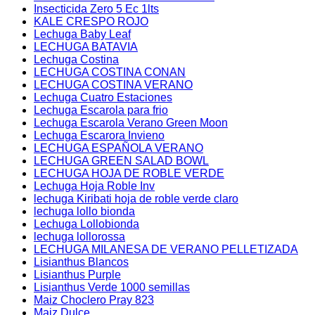
Insecticida Zero 5 Ec 1lts
KALE CRESPO ROJO
Lechuga Baby Leaf
LECHUGA BATAVIA
Lechuga Costina
LECHUGA COSTINA CONAN
LECHUGA COSTINA VERANO
Lechuga Cuatro Estaciones
Lechuga Escarola para frio
Lechuga Escarola Verano Green Moon
Lechuga Escarora Invieno
LECHUGA ESPAÑOLA VERANO
LECHUGA GREEN SALAD BOWL
LECHUGA HOJA DE ROBLE VERDE
Lechuga Hoja Roble Inv
lechuga Kiribati hoja de roble verde claro
lechuga lollo bionda
Lechuga Lollobionda
lechuga lollorossa
LECHUGA MILANESA DE VERANO PELLETIZADA
Lisianthus Blancos
Lisianthus Purple
Lisianthus Verde 1000 semillas
Maiz Choclero Pray 823
Maiz Dulce