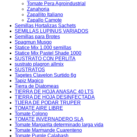
Tomate Pera Agroindustrial
Zanahoria
Zapallito Italiano
Zapallo Camote
Semillas Hortalizas Sachets
SEMILLAS LUPINUS VARIADOS
Semillas para Brotes
Spagmun Musgo
Statice Mix 1.000 semillas
Statice Mix Pastel Shade 1000
SUSTRATO CON PERLITA
sustrato plagron allmix
SUSTRATOS
Tagetes Clavelon Surtido 6g
Tapiz Magico
Tierra de Diatomeas
TIERRA DE HOJA ANASAC 40 LTS
TIERRA DE HOJA DESINFECTADA
TIJERA DE PODAR TRUPER
TOMATE AIRE LIBRE
Tomate Colono
TOMATE INVERNADERO SLA
Tomate Margarita determinado larga vida
Tomate Marmande Cuarenteno
Tomate Purple Calabash