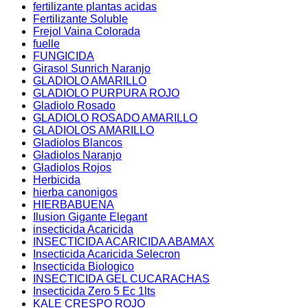
fertilizante plantas acidas
Fertilizante Soluble
Frejol Vaina Colorada
fuelle
FUNGICIDA
Girasol Sunrich Naranjo
GLADIOLO AMARILLO
GLADIOLO PURPURA ROJO
Gladiolo Rosado
GLADIOLO ROSADO AMARILLO
GLADIOLOS AMARILLO
Gladiolos Blancos
Gladiolos Naranjo
Gladiolos Rojos
Herbicida
hierba canonigos
HIERBABUENA
Ilusion Gigante Elegant
insecticida Acaricida
INSECTICIDA ACARICIDA ABAMAX
Insecticida Acaricida Selecron
Insecticida Biologico
INSECTICIDA GEL CUCARACHAS
Insecticida Zero 5 Ec 1lts
KALE CRESPO ROJO