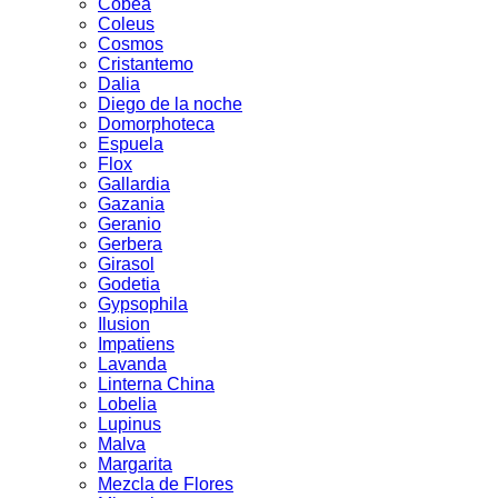
Cobea
Coleus
Cosmos
Cristantemo
Dalia
Diego de la noche
Domorphoteca
Espuela
Flox
Gallardia
Gazania
Geranio
Gerbera
Girasol
Godetia
Gypsophila
Ilusion
Impatiens
Lavanda
Linterna China
Lobelia
Lupinus
Malva
Margarita
Mezcla de Flores