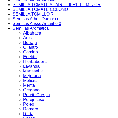
SEMILLA TOMATE AL AIRE LIBRE EL MEJOR
SEMILLA TOMATE COLONO
SEMILLA TOMILLO R
Semillas Alheli Damasco
Semillas Alisso Amarillo 0
Semillas Aromatica
Albahaca
Anis
Borraja
Cilantro
Comino
Eneldo
Hierbabuena
Lavanda
Manzanilla
Mejorana
Melissa
Menta
Oregano
Perejil Crespo
Perejil Liso
Poleo
Romero
Ruda