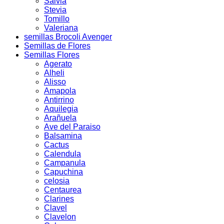
Salvia
Stevia
Tomillo
Valeriana
semillas Brocoli Avenger
Semillas de Flores
Semillas Flores
Agerato
Alheli
Alisso
Amapola
Antirrino
Aquilegia
Arañuela
Ave del Paraiso
Balsamina
Cactus
Calendula
Campanula
Capuchina
celosia
Centaurea
Clarines
Clavel
Clavelon