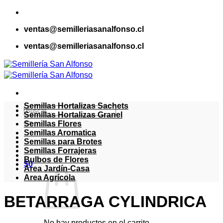
Saltar
al
ventas@semilleriasanalfonso.cl
contenido
ventas@semilleriasanalfonso.cl
Semillas Hortalizas Sachets
Buscar
Semillas Hortalizas Granel
por:
Semillas Flores
Semillas Aromatica
Semillas para Brotes
Semillas Forrajeras
Bulbos de Flores
$
0
Area Jardín-Casa
Area Agrícola
BETARRAGA CYLINDRICA
No hay productos en el carrito.