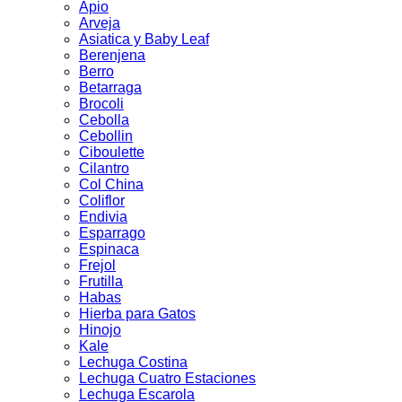
Apio
Arveja
Asiatica y Baby Leaf
Berenjena
Berro
Betarraga
Brocoli
Cebolla
Cebollin
Ciboulette
Cilantro
Col China
Coliflor
Endivia
Esparrago
Espinaca
Frejol
Frutilla
Habas
Hierba para Gatos
Hinojo
Kale
Lechuga Costina
Lechuga Cuatro Estaciones
Lechuga Escarola