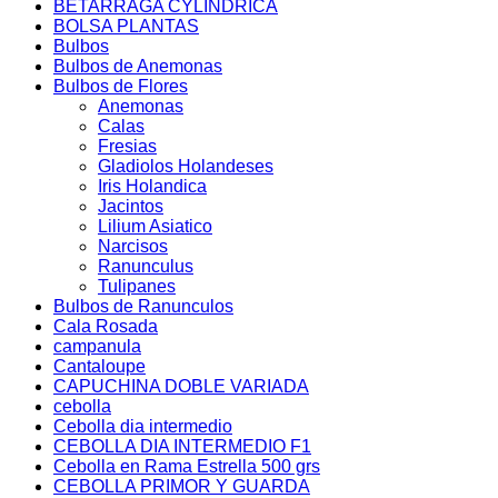
BETARRAGA CYLINDRICA
BOLSA PLANTAS
Bulbos
Bulbos de Anemonas
Bulbos de Flores
Anemonas
Calas
Fresias
Gladiolos Holandeses
Iris Holandica
Jacintos
Lilium Asiatico
Narcisos
Ranunculus
Tulipanes
Bulbos de Ranunculos
Cala Rosada
campanula
Cantaloupe
CAPUCHINA DOBLE VARIADA
cebolla
Cebolla dia intermedio
CEBOLLA DIA INTERMEDIO F1
Cebolla en Rama Estrella 500 grs
CEBOLLA PRIMOR Y GUARDA