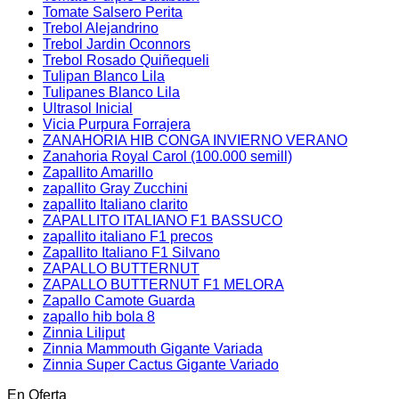
Tomate Salsero Perita
Trebol Alejandrino
Trebol Jardin Oconnors
Trebol Rosado Quiñequeli
Tulipan Blanco Lila
Tulipanes Blanco Lila
Ultrasol Inicial
Vicia Purpura Forrajera
ZANAHORIA HIB CONGA INVIERNO VERANO
Zanahoria Royal Carol (100.000 semill)
Zapallito Amarillo
zapallito Gray Zucchini
zapallito Italiano clarito
ZAPALLITO ITALIANO F1 BASSUCO
zapallito italiano F1 precos
Zapallito Italiano F1 Silvano
ZAPALLO BUTTERNUT
ZAPALLO BUTTERNUT F1 MELORA
Zapallo Camote Guarda
zapallo hib bola 8
Zinnia Liliput
Zinnia Mammouth Gigante Variada
Zinnia Super Cactus Gigante Variado
En Oferta