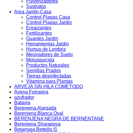
Pulverizadores
Sustratos
Area Jardín-Casa
Control Plagas Casa
Control Plagas Jardin
Enraizantes
Fertilizantes
Guantes Jardin
Herramientas Jardin
Humus de Lombriz
Mejoradores de Suelo
Molusquicida
Productos Naturales
Semillas Prados
Tierras desinfectadas
Vitamina para Plantas
ARVEJA SIN HILA COMETODO
Avena Forrajera
azufrador
Batavia
Berenjena Alargada
Berenjena Blanca Oval
BERENJENA NEGRA DE BERNENTANE
Berenjena Sharapova
Betarraga Bettollo f1