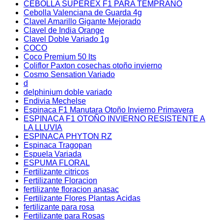
CEBOLLA SUPEREX F1 PARA TEMPRANO
Cebolla Valenciana de Guarda 4g
Clavel Amarillo Gigante Mejorado
Clavel de India Orange
Clavel Doble Variado 1g
COCO
Coco Premium 50 lts
Coliflor Paxton cosechas otoño invierno
Cosmo Sensation Variado
d
delphinium doble variado
Endivia Mechelse
Espinaca F1 Manutara Otoño Invierno Primavera
ESPINACA F1 OTOÑO INVIERNO RESISTENTE A
LA LLUVIA
ESPINACA PHYTON RZ
Espinaca Tragopan
Espuela Variada
ESPUMA FLORAL
Fertilizante citricos
Fertilizante Floracion
fertilizante floracion anasac
Fertilizante Flores Plantas Acidas
fertilizante para rosa
Fertilizante para Rosas