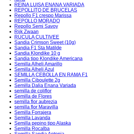
REINA LUISA ENANA VARIADA
REPOLLITO DE BRUCELAS
Repollo F1 crespo Marissa
REPOLLO MORADO
Repollo Semi Savoy
Rijk Zwaan
RUCULA CULTIVEE
Sandia Crimson Sweet (10g)
Sandia F1 Sta Matilde
Sandia Klondike 10 g
Sandia tipo Klondike Americana
Semilla Alheli Amarillo
Semilla Alheli Azul
SEMILLA CEBOLLA EN RAMA F1
Semilla Ciboulette 2g
Semilla Dalia Enana Variada
semilla de coliflor
Semilla de Flores
semilla flor aubrezia
semilla flor Maravilla
Semilla Forrajera
Semilla Lavanda
Semilla pepino tipo Alaska
Semilla Rocalba
Semilla Sandia Antonia