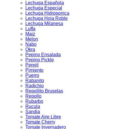
Lechuga Española
Lechuga Especial
Lechuga Hidroponica
Lechuga Hoja Roble
Lechuga Milanesa
Luffa
Maiz
Melon
Nabo
Okra
Pepino Ensalada
Pepino Pickle
Perejil
Pimiento
Puerro
Rabanito
Radichio
Repollito Bruselas
Repollo
Rubarbo
Rucula
Sandia
Tomate Aire Libre
Tomate Cherry
Tomate Invernadero