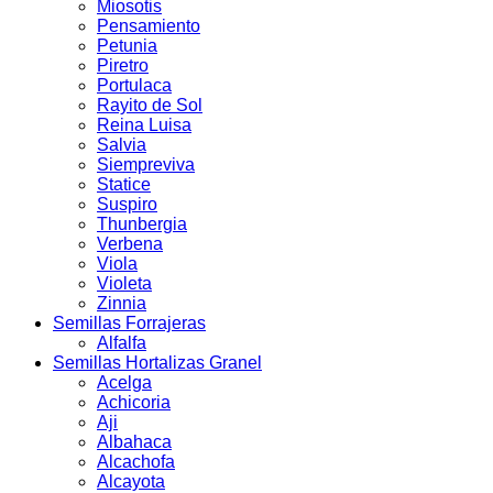
Miosotis
Pensamiento
Petunia
Piretro
Portulaca
Rayito de Sol
Reina Luisa
Salvia
Siempreviva
Statice
Suspiro
Thunbergia
Verbena
Viola
Violeta
Zinnia
Semillas Forrajeras
Alfalfa
Semillas Hortalizas Granel
Acelga
Achicoria
Aji
Albahaca
Alcachofa
Alcayota