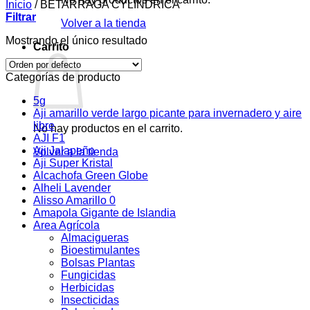
Inicio
/
BETARRAGA CYLINDRICA
Filtrar
Volver a la tienda
Mostrando el único resultado
Carrito
Categorías de producto
5g
Aji amarillo verde largo picante para invernadero y aire
libre
No hay productos en el carrito.
AJI F1
Aji Jalapeño
Volver a la tienda
Aji Super Kristal
Alcachofa Green Globe
Alheli Lavender
Alisso Amarillo 0
Amapola Gigante de Islandia
Area Agrícola
Almacigueras
Bioestimulantes
Bolsas Plantas
Fungicidas
Herbicidas
Insecticidas