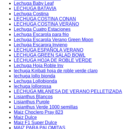
Lechuga Baby Leaf
LECHUGA BATAVIA
Lechuga Costina
LECHUGA COSTINA CONAN
LECHUGA COSTINA VERANO
Lechuga Cuatro Estaciones
Lechuga Escarola para frio
Lechuga Escarola Verano Green Moon
Lechuga Escarora Invieno
LECHUGA ESPAÑOLA VERANO
LECHUGA GREEN SALAD BOWL
LECHUGA HOJA DE ROBLE VERDE
Lechuga Hoja Roble Inv
lechuga Kiribati hoja de roble verde claro
lechuga lollo bionda
Lechuga Lollobionda
lechuga lollorossa
LECHUGA MILANESA DE VERANO PELLETIZADA
Lisianthus Blancos
Lisianthus Purple
Lisianthus Verde 1000 semillas
Maiz Choclero Pray 823
Maiz Dulce
Maiz F1 Super Dulce
MAIZ PARA PALOMITAS