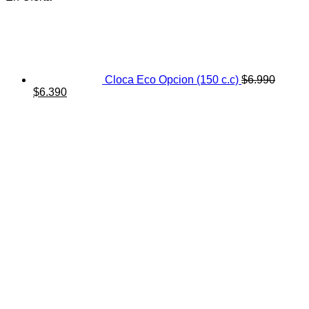
Cloca Eco Opcion (150 c.c)
$
6.990
El
El
$
6.390
precio
precio
original
actual
era:
es:
$6.990.
$6.390.