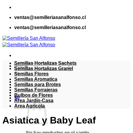
Saltar
al
ventas@semilleriasanalfonso.cl
contenido
ventas@semilleriasanalfonso.cl
Semillas Hortalizas Sachets
Buscar
Semillas Hortalizas Granel
por:
Semillas Flores
Semillas Aromatica
Semillas para Brotes
Semillas Forrajeras
Bulbos de Flores
$
0
Area Jardín-Casa
Area Agrícola
Asiatica y Baby Leaf
No hay productos en el carrito.