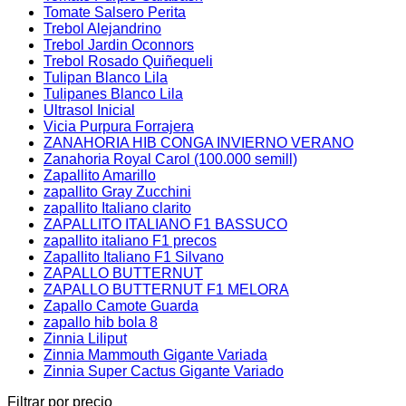
Tomate Salsero Perita
Trebol Alejandrino
Trebol Jardin Oconnors
Trebol Rosado Quiñequeli
Tulipan Blanco Lila
Tulipanes Blanco Lila
Ultrasol Inicial
Vicia Purpura Forrajera
ZANAHORIA HIB CONGA INVIERNO VERANO
Zanahoria Royal Carol (100.000 semill)
Zapallito Amarillo
zapallito Gray Zucchini
zapallito Italiano clarito
ZAPALLITO ITALIANO F1 BASSUCO
zapallito italiano F1 precos
Zapallito Italiano F1 Silvano
ZAPALLO BUTTERNUT
ZAPALLO BUTTERNUT F1 MELORA
Zapallo Camote Guarda
zapallo hib bola 8
Zinnia Liliput
Zinnia Mammouth Gigante Variada
Zinnia Super Cactus Gigante Variado
Filtrar por precio