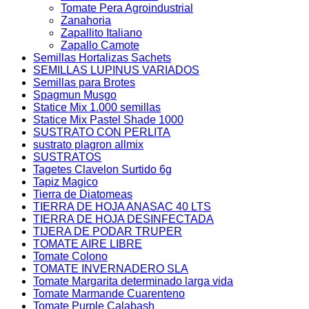
Tomate Pera Agroindustrial
Zanahoria
Zapallito Italiano
Zapallo Camote
Semillas Hortalizas Sachets
SEMILLAS LUPINUS VARIADOS
Semillas para Brotes
Spagmun Musgo
Statice Mix 1.000 semillas
Statice Mix Pastel Shade 1000
SUSTRATO CON PERLITA
sustrato plagron allmix
SUSTRATOS
Tagetes Clavelon Surtido 6g
Tapiz Magico
Tierra de Diatomeas
TIERRA DE HOJA ANASAC 40 LTS
TIERRA DE HOJA DESINFECTADA
TIJERA DE PODAR TRUPER
TOMATE AIRE LIBRE
Tomate Colono
TOMATE INVERNADERO SLA
Tomate Margarita determinado larga vida
Tomate Marmande Cuarenteno
Tomate Purple Calabash