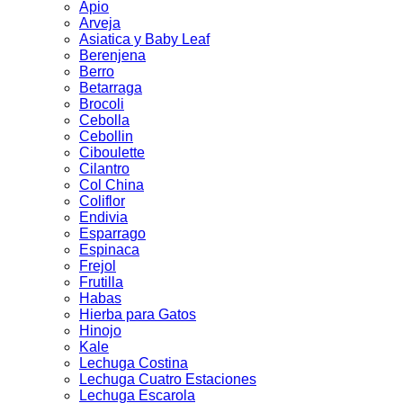
Apio
Arveja
Asiatica y Baby Leaf
Berenjena
Berro
Betarraga
Brocoli
Cebolla
Cebollin
Ciboulette
Cilantro
Col China
Coliflor
Endivia
Esparrago
Espinaca
Frejol
Frutilla
Habas
Hierba para Gatos
Hinojo
Kale
Lechuga Costina
Lechuga Cuatro Estaciones
Lechuga Escarola