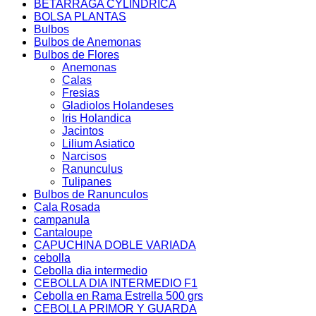
BETARRAGA CYLINDRICA
BOLSA PLANTAS
Bulbos
Bulbos de Anemonas
Bulbos de Flores
Anemonas
Calas
Fresias
Gladiolos Holandeses
Iris Holandica
Jacintos
Lilium Asiatico
Narcisos
Ranunculus
Tulipanes
Bulbos de Ranunculos
Cala Rosada
campanula
Cantaloupe
CAPUCHINA DOBLE VARIADA
cebolla
Cebolla dia intermedio
CEBOLLA DIA INTERMEDIO F1
Cebolla en Rama Estrella 500 grs
CEBOLLA PRIMOR Y GUARDA