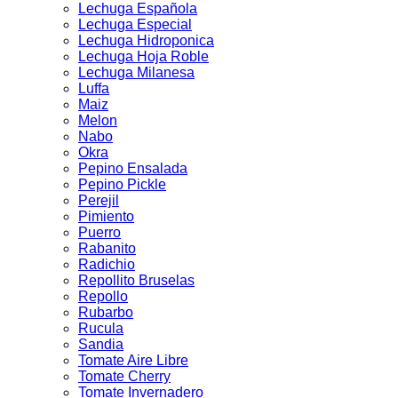
Lechuga Española
Lechuga Especial
Lechuga Hidroponica
Lechuga Hoja Roble
Lechuga Milanesa
Luffa
Maiz
Melon
Nabo
Okra
Pepino Ensalada
Pepino Pickle
Perejil
Pimiento
Puerro
Rabanito
Radichio
Repollito Bruselas
Repollo
Rubarbo
Rucula
Sandia
Tomate Aire Libre
Tomate Cherry
Tomate Invernadero