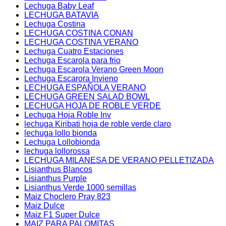
Lechuga Baby Leaf
LECHUGA BATAVIA
Lechuga Costina
LECHUGA COSTINA CONAN
LECHUGA COSTINA VERANO
Lechuga Cuatro Estaciones
Lechuga Escarola para frio
Lechuga Escarola Verano Green Moon
Lechuga Escarora Invieno
LECHUGA ESPAÑOLA VERANO
LECHUGA GREEN SALAD BOWL
LECHUGA HOJA DE ROBLE VERDE
Lechuga Hoja Roble Inv
lechuga Kiribati hoja de roble verde claro
lechuga lollo bionda
Lechuga Lollobionda
lechuga lollorossa
LECHUGA MILANESA DE VERANO PELLETIZADA
Lisianthus Blancos
Lisianthus Purple
Lisianthus Verde 1000 semillas
Maiz Choclero Pray 823
Maiz Dulce
Maiz F1 Super Dulce
MAIZ PARA PALOMITAS