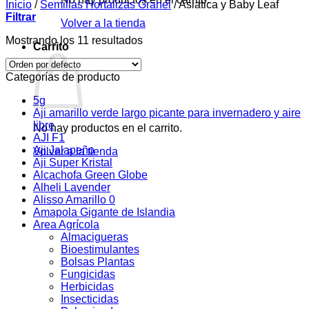
Inicio
/
Semillas Hortalizas Granel
/
Asiatica y Baby Leaf
Filtrar
Volver a la tienda
Mostrando los 11 resultados
Carrito
Categorías de producto
5g
Aji amarillo verde largo picante para invernadero y aire
libre
No hay productos en el carrito.
AJI F1
Aji Jalapeño
Volver a la tienda
Aji Super Kristal
Alcachofa Green Globe
Alheli Lavender
Alisso Amarillo 0
Amapola Gigante de Islandia
Area Agrícola
Almacigueras
Bioestimulantes
Bolsas Plantas
Fungicidas
Herbicidas
Insecticidas