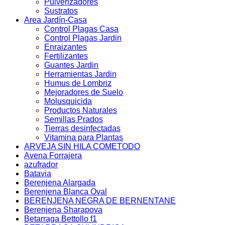
Pulverizadores
Sustratos
Area Jardín-Casa
Control Plagas Casa
Control Plagas Jardin
Enraizantes
Fertilizantes
Guantes Jardin
Herramientas Jardin
Humus de Lombriz
Mejoradores de Suelo
Molusquicida
Productos Naturales
Semillas Prados
Tierras desinfectadas
Vitamina para Plantas
ARVEJA SIN HILA COMETODO
Avena Forrajera
azufrador
Batavia
Berenjena Alargada
Berenjena Blanca Oval
BERENJENA NEGRA DE BERNENTANE
Berenjena Sharapova
Betarraga Bettollo f1