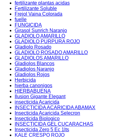
fertilizante plantas acidas
Fertilizante Soluble
Frejol Vaina Colorada
fuelle
FUNGICIDA
Girasol Sunrich Naranjo
GLADIOLO AMARILLO
GLADIOLO PURPURA ROJO
Gladiolo Rosado
GLADIOLO ROSADO AMARILLO
GLADIOLOS AMARILLO
Gladiolos Blancos
Gladiolos Naranjo
Gladiolos Rojos
Herbicida
hierba canonigos
HIERBABUENA
Ilusion Gigante Elegant
insecticida Acaricida
INSECTICIDA ACARICIDA ABAMAX
Insecticida Acaricida Selecron
Insecticida Biologico
INSECTICIDA GEL CUCARACHAS
Insecticida Zero 5 Ec 1lts
KALE CRESPO ROJO