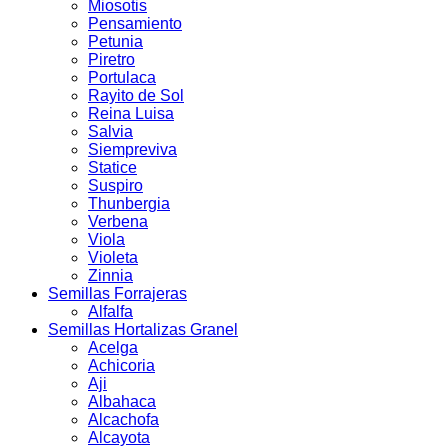
Miosotis
Pensamiento
Petunia
Piretro
Portulaca
Rayito de Sol
Reina Luisa
Salvia
Siempreviva
Statice
Suspiro
Thunbergia
Verbena
Viola
Violeta
Zinnia
Semillas Forrajeras
Alfalfa
Semillas Hortalizas Granel
Acelga
Achicoria
Aji
Albahaca
Alcachofa
Alcayota