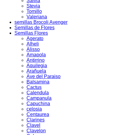
Salvia
Stevia
Tomillo
Valeriana
semillas Brocoli Avenger
Semillas de Flores
Semillas Flores
Agerato
Alheli
Alisso
Amapola
Antirrino
Aquilegia
Arañuela
Ave del Paraiso
Balsamina
Cactus
Calendula
Campanula
Capuchina
celosia
Centaurea
Clarines
Clavel
Clavelon