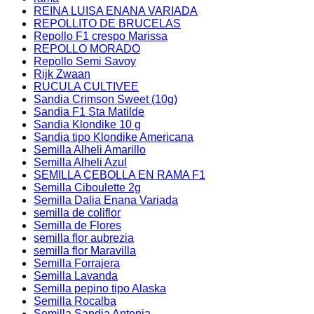
REINA LUISA ENANA VARIADA
REPOLLITO DE BRUCELAS
Repollo F1 crespo Marissa
REPOLLO MORADO
Repollo Semi Savoy
Rijk Zwaan
RUCULA CULTIVEE
Sandia Crimson Sweet (10g)
Sandia F1 Sta Matilde
Sandia Klondike 10 g
Sandia tipo Klondike Americana
Semilla Alheli Amarillo
Semilla Alheli Azul
SEMILLA CEBOLLA EN RAMA F1
Semilla Ciboulette 2g
Semilla Dalia Enana Variada
semilla de coliflor
Semilla de Flores
semilla flor aubrezia
semilla flor Maravilla
Semilla Forrajera
Semilla Lavanda
Semilla pepino tipo Alaska
Semilla Rocalba
Semilla Sandia Antonia