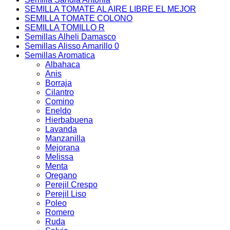
SEMILLA TOMATE AL AIRE LIBRE EL MEJOR
SEMILLA TOMATE COLONO
SEMILLA TOMILLO R
Semillas Alheli Damasco
Semillas Alisso Amarillo 0
Semillas Aromatica
Albahaca
Anis
Borraja
Cilantro
Comino
Eneldo
Hierbabuena
Lavanda
Manzanilla
Mejorana
Melissa
Menta
Oregano
Perejil Crespo
Perejil Liso
Poleo
Romero
Ruda