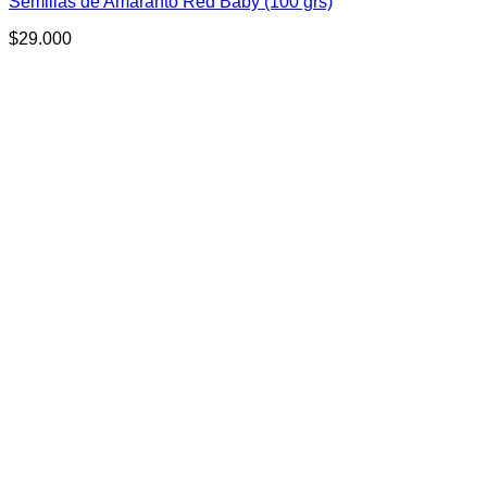
Semillas de Amaranto Red Baby (100 grs)
$
29.000