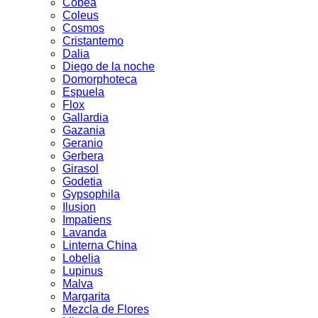
Cobea
Coleus
Cosmos
Cristantemo
Dalia
Diego de la noche
Domorphoteca
Espuela
Flox
Gallardia
Gazania
Geranio
Gerbera
Girasol
Godetia
Gypsophila
Ilusion
Impatiens
Lavanda
Linterna China
Lobelia
Lupinus
Malva
Margarita
Mezcla de Flores