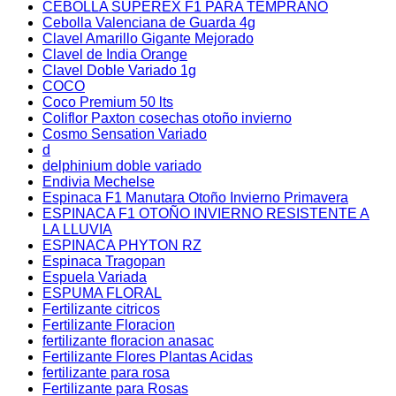
CEBOLLA SUPEREX F1 PARA TEMPRANO
Cebolla Valenciana de Guarda 4g
Clavel Amarillo Gigante Mejorado
Clavel de India Orange
Clavel Doble Variado 1g
COCO
Coco Premium 50 lts
Coliflor Paxton cosechas otoño invierno
Cosmo Sensation Variado
d
delphinium doble variado
Endivia Mechelse
Espinaca F1 Manutara Otoño Invierno Primavera
ESPINACA F1 OTOÑO INVIERNO RESISTENTE A
LA LLUVIA
ESPINACA PHYTON RZ
Espinaca Tragopan
Espuela Variada
ESPUMA FLORAL
Fertilizante citricos
Fertilizante Floracion
fertilizante floracion anasac
Fertilizante Flores Plantas Acidas
fertilizante para rosa
Fertilizante para Rosas