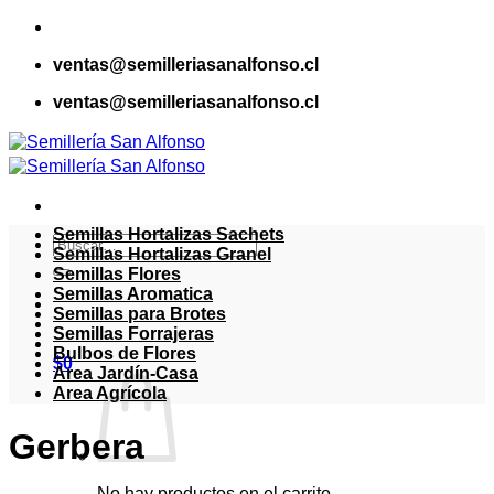
Saltar
al
ventas@semilleriasanalfonso.cl
contenido
ventas@semilleriasanalfonso.cl
Semillas Hortalizas Sachets
Buscar
Semillas Hortalizas Granel
por:
Semillas Flores
Semillas Aromatica
Semillas para Brotes
Semillas Forrajeras
Bulbos de Flores
$
0
Area Jardín-Casa
Area Agrícola
Gerbera
No hay productos en el carrito.