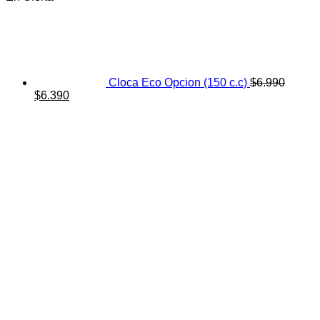
Cloca Eco Opcion (150 c.c)
$
6.990
El
El
$
6.390
precio
precio
original
actual
era:
es:
$6.990.
$6.390.