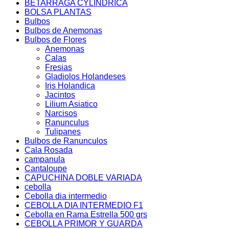
BETARRAGA CYLINDRICA
BOLSA PLANTAS
Bulbos
Bulbos de Anemonas
Bulbos de Flores
Anemonas
Calas
Fresias
Gladiolos Holandeses
Iris Holandica
Jacintos
Lilium Asiatico
Narcisos
Ranunculus
Tulipanes
Bulbos de Ranunculos
Cala Rosada
campanula
Cantaloupe
CAPUCHINA DOBLE VARIADA
cebolla
Cebolla dia intermedio
CEBOLLA DIA INTERMEDIO F1
Cebolla en Rama Estrella 500 grs
CEBOLLA PRIMOR Y GUARDA