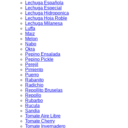
Lechuga Española
Lechuga Especial
Lechuga Hidroponica
Lechuga Hoja Roble
Lechuga Milanesa
Luffa
Maiz
Melon
Nabo
Okra
Pepino Ensalada
Pepino Pickle
Perejil
Pimiento
Puerro
Rabanito
Radichio
Repollito Bruselas
Repollo
Rubarbo
Rucula
Sandia
Tomate Aire Libre
Tomate Cherry
Tomate Invernadero