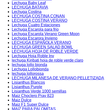
Lechuga Baby Leaf
LECHUGA BATAVIA
Lechuga Costina
LECHUGA COSTINA CONAN
LECHUGA COSTINA VERANO
Lechuga Cuatro Estaciones
Lechuga Escarola para frio
Lechuga Escarola Verano Green Moon
Lechuga Escarora Invieno
LECHUGA ESPAÑOLA VERANO
LECHUGA GREEN SALAD BOWL
LECHUGA HOJA DE ROBLE VERDE
Lechuga Hoja Roble Inv
lechuga Kiribati hoja de roble verde claro
lechuga lollo bionda
Lechuga Lollobionda
lechuga lollorossa
LECHUGA MILANESA DE VERANO PELLETIZADA
Lisianthus Blancos
Lisianthus Purple
Lisianthus Verde 1000 semillas
Maiz Choclero Pray 823
Maiz Dulce
Maiz F1 Super Dulce
MAIZ PARA PALOMITAS