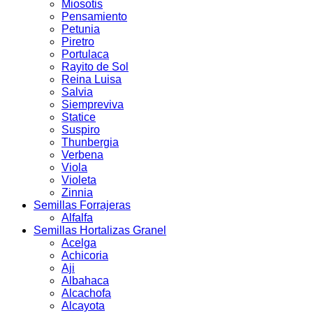
Miosotis
Pensamiento
Petunia
Piretro
Portulaca
Rayito de Sol
Reina Luisa
Salvia
Siempreviva
Statice
Suspiro
Thunbergia
Verbena
Viola
Violeta
Zinnia
Semillas Forrajeras
Alfalfa
Semillas Hortalizas Granel
Acelga
Achicoria
Aji
Albahaca
Alcachofa
Alcayota