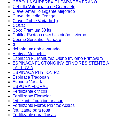
CEBOLLA SUPEREX F1 PARA TEMPRANO
Cebolla Valenciana de Guarda 4g
Clavel Amarillo Gigante Mejorado
Clavel de India Orange
Clavel Doble Variado 1g
COCO
Coco Premium 50 lts
Coliflor Paxton cosechas otoño invierno
Cosmo Sensation Variado
d
delphinium doble variado
Endivia Mechelse
Espinaca F1 Manutara Otoño Invierno Primavera
ESPINACA F1 OTOÑO INVIERNO RESISTENTE A
LA LLUVIA
ESPINACA PHYTON RZ
Espinaca Tragopan
Espuela Variada
ESPUMA FLORAL
Fertilizante citricos
Fertilizante Floracion
fertilizante floracion anasac
Fertilizante Flores Plantas Acidas
fertilizante para rosa
Fertilizante para Rosas