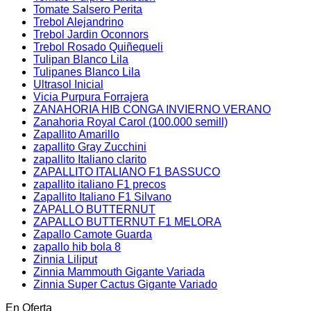
Tomate Salsero Perita
Trebol Alejandrino
Trebol Jardin Oconnors
Trebol Rosado Quiñequeli
Tulipan Blanco Lila
Tulipanes Blanco Lila
Ultrasol Inicial
Vicia Purpura Forrajera
ZANAHORIA HIB CONGA INVIERNO VERANO
Zanahoria Royal Carol (100.000 semill)
Zapallito Amarillo
zapallito Gray Zucchini
zapallito Italiano clarito
ZAPALLITO ITALIANO F1 BASSUCO
zapallito italiano F1 precos
Zapallito Italiano F1 Silvano
ZAPALLO BUTTERNUT
ZAPALLO BUTTERNUT F1 MELORA
Zapallo Camote Guarda
zapallo hib bola 8
Zinnia Liliput
Zinnia Mammouth Gigante Variada
Zinnia Super Cactus Gigante Variado
En Oferta