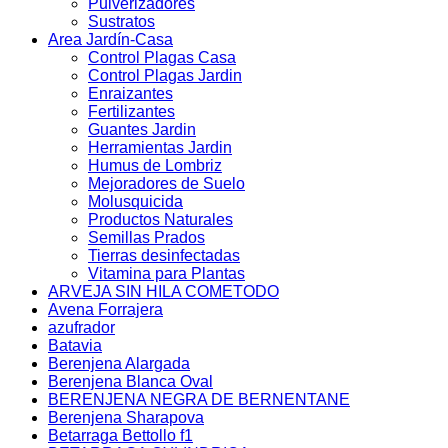
Pulverizadores
Sustratos
Area Jardín-Casa
Control Plagas Casa
Control Plagas Jardin
Enraizantes
Fertilizantes
Guantes Jardin
Herramientas Jardin
Humus de Lombriz
Mejoradores de Suelo
Molusquicida
Productos Naturales
Semillas Prados
Tierras desinfectadas
Vitamina para Plantas
ARVEJA SIN HILA COMETODO
Avena Forrajera
azufrador
Batavia
Berenjena Alargada
Berenjena Blanca Oval
BERENJENA NEGRA DE BERNENTANE
Berenjena Sharapova
Betarraga Bettollo f1