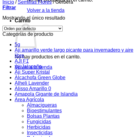
Inicio
/
Semillas Flores
/
Gerbera
Filtrar
Volver a la tienda
Mostrando el único resultado
Carrito
Categorías de producto
5g
Aji amarillo verde largo picante para invernadero y aire
libre
No hay productos en el carrito.
AJI F1
Aji Jalapeño
Volver a la tienda
Aji Super Kristal
Alcachofa Green Globe
Alheli Lavender
Alisso Amarillo 0
Amapola Gigante de Islandia
Area Agrícola
Almacigueras
Bioestimulantes
Bolsas Plantas
Fungicidas
Herbicidas
Insecticidas