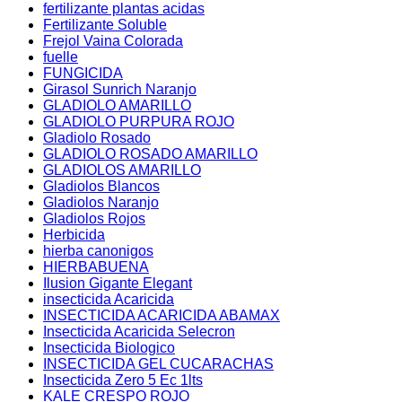
fertilizante plantas acidas
Fertilizante Soluble
Frejol Vaina Colorada
fuelle
FUNGICIDA
Girasol Sunrich Naranjo
GLADIOLO AMARILLO
GLADIOLO PURPURA ROJO
Gladiolo Rosado
GLADIOLO ROSADO AMARILLO
GLADIOLOS AMARILLO
Gladiolos Blancos
Gladiolos Naranjo
Gladiolos Rojos
Herbicida
hierba canonigos
HIERBABUENA
Ilusion Gigante Elegant
insecticida Acaricida
INSECTICIDA ACARICIDA ABAMAX
Insecticida Acaricida Selecron
Insecticida Biologico
INSECTICIDA GEL CUCARACHAS
Insecticida Zero 5 Ec 1lts
KALE CRESPO ROJO