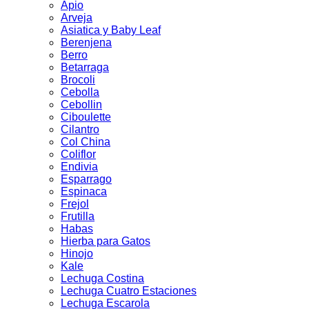
Apio
Arveja
Asiatica y Baby Leaf
Berenjena
Berro
Betarraga
Brocoli
Cebolla
Cebollin
Ciboulette
Cilantro
Col China
Coliflor
Endivia
Esparrago
Espinaca
Frejol
Frutilla
Habas
Hierba para Gatos
Hinojo
Kale
Lechuga Costina
Lechuga Cuatro Estaciones
Lechuga Escarola