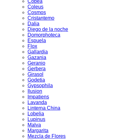
Cobea
Coleus
Cosmos
Cristantemo
Dalia
Diego de la noche
Domorphoteca
Espuela
Flox
Gallardia
Gazania
Geranio
Gerbera
Girasol
Godetia
Gypsophila
Ilusion
Impatiens
Lavanda
Linterna China
Lobelia
Lupinus
Malva
Margarita
Mezcla de Flores