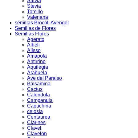
Salvia
Stevia
Tomillo
Valeriana
semillas Brocoli Avenger
Semillas de Flores
Semillas Flores
Agerato
Alheli
Alisso
Amapola
Antirrino
Aquilegia
Arañuela
Ave del Paraiso
Balsamina
Cactus
Calendula
Campanula
Capuchina
celosia
Centaurea
Clarines
Clavel
Clavelon