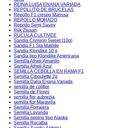
REINA LUISA ENANA VARIADA
REPOLLITO DE BRUCELAS
Repollo F1 crespo Marissa
REPOLLO MORADO
Repollo Semi Savoy
Rijk Zwaan
RUCULA CULTIVEE
Sandia Crimson Sweet (10g)
Sandia F1 Sta Matilde
Sandia Klondike 10 g
Sandia tipo Klondike Americana
Semilla Alheli Amarillo
Semilla Alheli Azul
SEMILLA CEBOLLA EN RAMA F1
Semilla Ciboulette 2g
Semilla Dalia Enana Variada
semilla de coliflor
Semilla de Flores
semilla flor aubrezia
semilla flor Maravilla
Semilla Forrajera
Semilla Lavanda
Semilla pepino tipo Alaska
Semilla Rocalba
Semilla Sandia Antonia