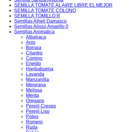
SEMILLA TOMATE AL AIRE LIBRE EL MEJOR
SEMILLA TOMATE COLONO
SEMILLA TOMILLO R
Semillas Alheli Damasco
Semillas Alisso Amarillo 0
Semillas Aromatica
Albahaca
Anis
Borraja
Cilantro
Comino
Eneldo
Hierbabuena
Lavanda
Manzanilla
Mejorana
Melissa
Menta
Oregano
Perejil Crespo
Perejil Liso
Poleo
Romero
Ruda