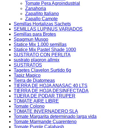
Tomate Pera Agroindustrial
Zanahoria
Zapallito Italiano
Zapallo Camote
Semillas Hortalizas Sachets
SEMILLAS LUPINUS VARIADOS
Semillas para Brotes
Spagmun Musgo
Statice Mix 1.000 semillas
Statice Mix Pastel Shade 1000
SUSTRATO CON PERLITA
sustrato plagron allmix
SUSTRATOS
Tagetes Clavelon Surtido 6g
Tapiz Magico
Tierra de Diatomeas
TIERRA DE HOJA ANASAC 40 LTS
TIERRA DE HOJA DESINFECTADA
TIJERA DE PODAR TRUPER
TOMATE AIRE LIBRE
Tomate Colono
TOMATE INVERNADERO SLA
Tomate Margarita determinado larga vida
Tomate Marmande Cuarenteno
Tomate Purple Calabash