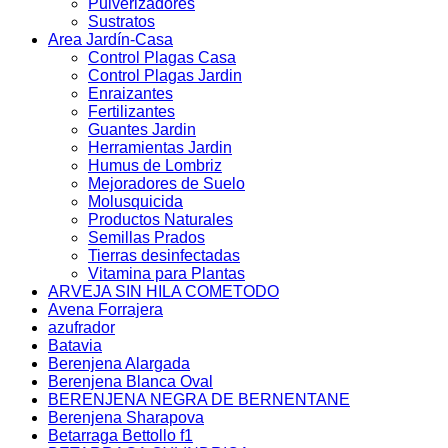
Pulverizadores
Sustratos
Area Jardín-Casa
Control Plagas Casa
Control Plagas Jardin
Enraizantes
Fertilizantes
Guantes Jardin
Herramientas Jardin
Humus de Lombriz
Mejoradores de Suelo
Molusquicida
Productos Naturales
Semillas Prados
Tierras desinfectadas
Vitamina para Plantas
ARVEJA SIN HILA COMETODO
Avena Forrajera
azufrador
Batavia
Berenjena Alargada
Berenjena Blanca Oval
BERENJENA NEGRA DE BERNENTANE
Berenjena Sharapova
Betarraga Bettollo f1