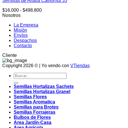
Semillas de Alfalfa California 55
variantes.
Las
Rango
$
16.000
-
$
498.800
opciones
de
Nosotros
se
precios:
pueden
La Empresa
desde
elegir
Misión
$16.000
en
Envíos
hasta
la
Despachos
$498.800
página
Contacto
de
producto
Cliente
Copyright 2026 © | Yo vendo con
VTiendas
Buscar
por:
Semillas Hortalizas Sachets
Semillas Hortalizas Granel
Semillas Flores
Semillas Aromatica
Semillas para Brotes
Semillas Forrajeras
Bulbos de Flores
Area Jardín-Casa
Area Agrícola