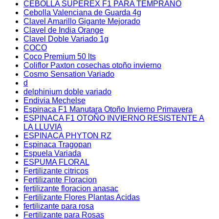
CEBOLLA SUPEREX F1 PARA TEMPRANO
Cebolla Valenciana de Guarda 4g
Clavel Amarillo Gigante Mejorado
Clavel de India Orange
Clavel Doble Variado 1g
COCO
Coco Premium 50 lts
Coliflor Paxton cosechas otoño invierno
Cosmo Sensation Variado
d
delphinium doble variado
Endivia Mechelse
Espinaca F1 Manutara Otoño Invierno Primavera
ESPINACA F1 OTOÑO INVIERNO RESISTENTE A
LA LLUVIA
ESPINACA PHYTON RZ
Espinaca Tragopan
Espuela Variada
ESPUMA FLORAL
Fertilizante citricos
Fertilizante Floracion
fertilizante floracion anasac
Fertilizante Flores Plantas Acidas
fertilizante para rosa
Fertilizante para Rosas