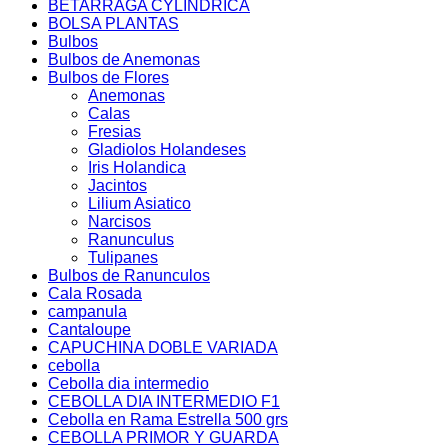
BETARRAGA CYLINDRICA
BOLSA PLANTAS
Bulbos
Bulbos de Anemonas
Bulbos de Flores
Anemonas
Calas
Fresias
Gladiolos Holandeses
Iris Holandica
Jacintos
Lilium Asiatico
Narcisos
Ranunculus
Tulipanes
Bulbos de Ranunculos
Cala Rosada
campanula
Cantaloupe
CAPUCHINA DOBLE VARIADA
cebolla
Cebolla dia intermedio
CEBOLLA DIA INTERMEDIO F1
Cebolla en Rama Estrella 500 grs
CEBOLLA PRIMOR Y GUARDA