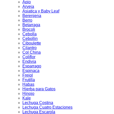
Apio
Arveja
Asiatica y Baby Leaf
Berenjena
Berro
Betarraga
Brocoli
Cebolla
Cebollin
Ciboulette
Cilantro
Col China
Coliflor
Endivia
Esparrago
Espinaca
Frejol
Frutilla
Habas
Hierba para Gatos
Hinojo
Kale
Lechuga Costina
Lechuga Cuatro Estaciones
Lechuga Escarola