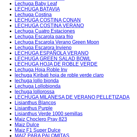
Lechuga Baby Leaf
LECHUGA BATAVIA
Lechuga Costina
LECHUGA COSTINA CONAN
LECHUGA COSTINA VERANO
Lechuga Cuatro Estaciones
Lechuga Escarola para frio
Lechuga Escarola Verano Green Moon
Lechuga Escarora Invieno
LECHUGA ESPAÑOLA VERANO
LECHUGA GREEN SALAD BOWL
LECHUGA HOJA DE ROBLE VERDE
Lechuga Hoja Roble Inv
lechuga Kiribati hoja de roble verde claro
lechuga lollo bionda
Lechuga Lollobionda
lechuga lollorossa
LECHUGA MILANESA DE VERANO PELLETIZADA
Lisianthus Blancos
Lisianthus Purple
Lisianthus Verde 1000 semillas
Maiz Choclero Pray 823
Maiz Dulce
Maiz F1 Super Dulce
MAIZ PARA PALOMITAS