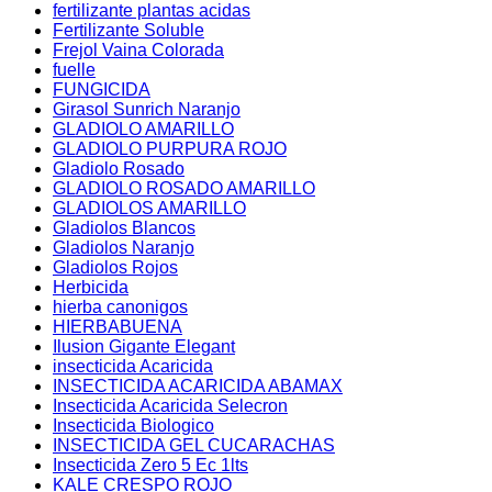
fertilizante plantas acidas
Fertilizante Soluble
Frejol Vaina Colorada
fuelle
FUNGICIDA
Girasol Sunrich Naranjo
GLADIOLO AMARILLO
GLADIOLO PURPURA ROJO
Gladiolo Rosado
GLADIOLO ROSADO AMARILLO
GLADIOLOS AMARILLO
Gladiolos Blancos
Gladiolos Naranjo
Gladiolos Rojos
Herbicida
hierba canonigos
HIERBABUENA
Ilusion Gigante Elegant
insecticida Acaricida
INSECTICIDA ACARICIDA ABAMAX
Insecticida Acaricida Selecron
Insecticida Biologico
INSECTICIDA GEL CUCARACHAS
Insecticida Zero 5 Ec 1lts
KALE CRESPO ROJO