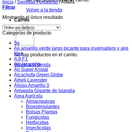
Inicio
/
Semillas Forrajeras
/
Alfalfa
Filtrar
Volver a la tienda
Mostrando el único resultado
Carrito
Categorías de producto
5g
Aji amarillo verde largo picante para invernadero y aire
libre
No hay productos en el carrito.
AJI F1
Aji Jalapeño
Volver a la tienda
Aji Super Kristal
Alcachofa Green Globe
Alheli Lavender
Alisso Amarillo 0
Amapola Gigante de Islandia
Area Agrícola
Almacigueras
Bioestimulantes
Bolsas Plantas
Fungicidas
Herbicidas
Insecticidas