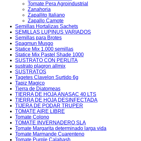
Tomate Pera Agroindustrial
Zanahoria
Zapallito Italiano
Zapallo Camote
Semillas Hortalizas Sachets
SEMILLAS LUPINUS VARIADOS
Semillas para Brotes
Spagmun Musgo
Statice Mix 1.000 semillas
Statice Mix Pastel Shade 1000
SUSTRATO CON PERLITA
sustrato plagron allmix
SUSTRATOS
Tagetes Clavelon Surtido 6g
Tapiz Magico
Tierra de Diatomeas
TIERRA DE HOJA ANASAC 40 LTS
TIERRA DE HOJA DESINFECTADA
TIJERA DE PODAR TRUPER
TOMATE AIRE LIBRE
Tomate Colono
TOMATE INVERNADERO SLA
Tomate Margarita determinado larga vida
Tomate Marmande Cuarenteno
Tomate Purple Calabash