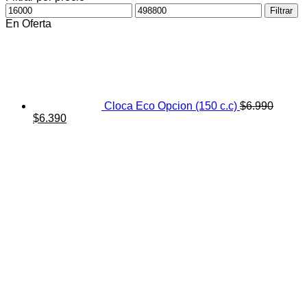
Precio
Precio
Filtrar
mínimo
máximo
En Oferta
Cloca Eco Opcion (150 c.c)
$
6.990
El
El
$
6.390
precio
precio
original
actual
era:
es:
$6.990.
$6.390.