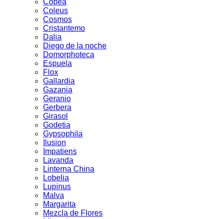
Cobea
Coleus
Cosmos
Cristantemo
Dalia
Diego de la noche
Domorphoteca
Espuela
Flox
Gallardia
Gazania
Geranio
Gerbera
Girasol
Godetia
Gypsophila
Ilusion
Impatiens
Lavanda
Linterna China
Lobelia
Lupinus
Malva
Margarita
Mezcla de Flores