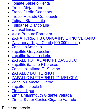
Tomate Salsero Perita
Trebol Alejandrino
Trebol Jardin Oconnors
Trebol Rosado Quiñequeli
Tulipan Blanco Lila
Tulipanes Blanco Lila
Ultrasol Inicial
Vicia Purpura Forrajera
ZANAHORIA HIB CONGA INVIERNO VERANO
Zanahoria Royal Carol (100.000 semill)
Zapallito Amarillo
zapallito Gray Zucchini
zapallito Italiano clarito
ZAPALLITO ITALIANO F1 BASSUCO
zapallito italiano F1 precos
Zapallito Italiano F1 Silvano
ZAPALLO BUTTERNUT
ZAPALLO BUTTERNUT F1 MELORA
Zapallo Camote Guarda
zapallo hib bola 8
Zinnia Liliput
Zinnia Mammouth Gigante Variada
Zinnia Super Cactus Gigante Variado
Filtrar por precio