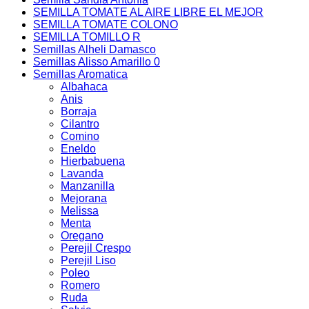
SEMILLA TOMATE AL AIRE LIBRE EL MEJOR
SEMILLA TOMATE COLONO
SEMILLA TOMILLO R
Semillas Alheli Damasco
Semillas Alisso Amarillo 0
Semillas Aromatica
Albahaca
Anis
Borraja
Cilantro
Comino
Eneldo
Hierbabuena
Lavanda
Manzanilla
Mejorana
Melissa
Menta
Oregano
Perejil Crespo
Perejil Liso
Poleo
Romero
Ruda