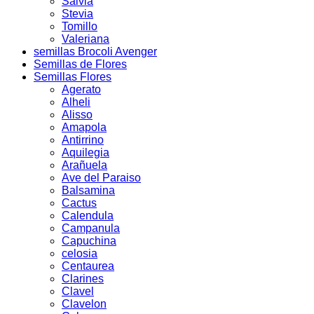
Salvia
Stevia
Tomillo
Valeriana
semillas Brocoli Avenger
Semillas de Flores
Semillas Flores
Agerato
Alheli
Alisso
Amapola
Antirrino
Aquilegia
Arañuela
Ave del Paraiso
Balsamina
Cactus
Calendula
Campanula
Capuchina
celosia
Centaurea
Clarines
Clavel
Clavelon