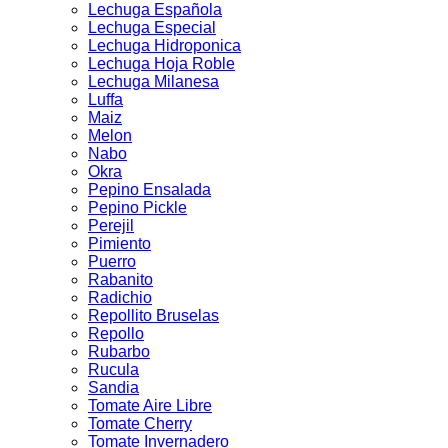
Lechuga Española
Lechuga Especial
Lechuga Hidroponica
Lechuga Hoja Roble
Lechuga Milanesa
Luffa
Maiz
Melon
Nabo
Okra
Pepino Ensalada
Pepino Pickle
Perejil
Pimiento
Puerro
Rabanito
Radichio
Repollito Bruselas
Repollo
Rubarbo
Rucula
Sandia
Tomate Aire Libre
Tomate Cherry
Tomate Invernadero