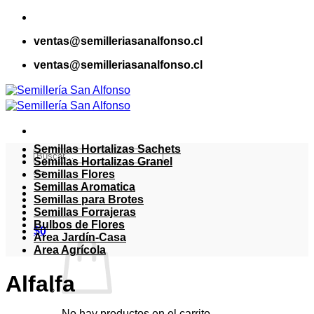
Saltar
al
ventas@semilleriasanalfonso.cl
contenido
ventas@semilleriasanalfonso.cl
Semillas Hortalizas Sachets
Buscar
Semillas Hortalizas Granel
por:
Semillas Flores
Semillas Aromatica
Semillas para Brotes
Semillas Forrajeras
Bulbos de Flores
$
0
Area Jardín-Casa
Area Agrícola
Alfalfa
No hay productos en el carrito.