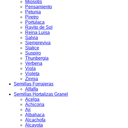
Miosotis
Pensamiento
Petunia
Piretro
Portulaca
Rayito de Sol
Reina Luisa
Salvia
Siempreviva
Statice
Suspiro
Thunbergia
Verbena
Viola
Violeta
Zinnia
Semillas Forrajeras
Alfalfa
Semillas Hortalizas Granel
Acelga
Achicoria
Aji
Albahaca
Alcachofa
Alcayota