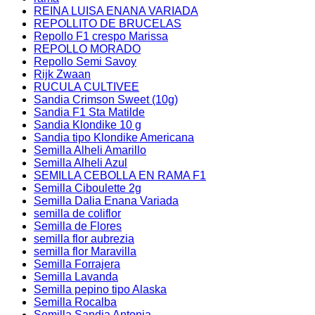
REINA LUISA ENANA VARIADA
REPOLLITO DE BRUCELAS
Repollo F1 crespo Marissa
REPOLLO MORADO
Repollo Semi Savoy
Rijk Zwaan
RUCULA CULTIVEE
Sandia Crimson Sweet (10g)
Sandia F1 Sta Matilde
Sandia Klondike 10 g
Sandia tipo Klondike Americana
Semilla Alheli Amarillo
Semilla Alheli Azul
SEMILLA CEBOLLA EN RAMA F1
Semilla Ciboulette 2g
Semilla Dalia Enana Variada
semilla de coliflor
Semilla de Flores
semilla flor aubrezia
semilla flor Maravilla
Semilla Forrajera
Semilla Lavanda
Semilla pepino tipo Alaska
Semilla Rocalba
Semilla Sandia Antonia