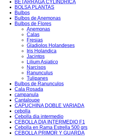
BETARRAGA CYLINDRICA
BOLSA PLANTAS
Bulbos
Bulbos de Anemonas
Bulbos de Flores
Anemonas
Calas
Fresias
Gladiolos Holandeses
Iris Holandica
Jacintos
Lilium Asiatico
Narcisos
Ranunculus
Tulipanes
Bulbos de Ranunculos
Cala Rosada
campanula
Cantaloupe
CAPUCHINA DOBLE VARIADA
cebolla
Cebolla dia intermedio
CEBOLLA DIA INTERMEDIO F1
Cebolla en Rama Estrella 500 grs
CEBOLLA PRIMOR Y GUARDA