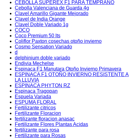
CEBOLLA SUPEREX F1 PARA TEMPRANO
Cebolla Valenciana de Guarda 4g
Clavel Amarillo Gigante Mejorado
Clavel de India Orange
Clavel Doble Variado 1g
COCO
Coco Premium 50 lts
Coliflor Paxton cosechas otoño invierno
Cosmo Sensation Variado
d
delphinium doble variado
Endivia Mechelse
Espinaca F1 Manutara Otoño Invierno Primavera
ESPINACA F1 OTOÑO INVIERNO RESISTENTE A
LA LLUVIA
ESPINACA PHYTON RZ
Espinaca Tragopan
Espuela Variada
ESPUMA FLORAL
Fertilizante citricos
Fertilizante Floracion
fertilizante floracion anasac
Fertilizante Flores Plantas Acidas
fertilizante para rosa
Fertilizante para Rosas