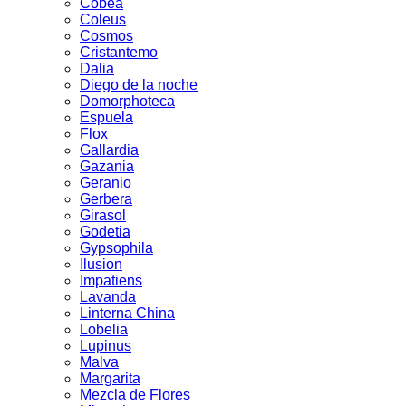
Cobea
Coleus
Cosmos
Cristantemo
Dalia
Diego de la noche
Domorphoteca
Espuela
Flox
Gallardia
Gazania
Geranio
Gerbera
Girasol
Godetia
Gypsophila
Ilusion
Impatiens
Lavanda
Linterna China
Lobelia
Lupinus
Malva
Margarita
Mezcla de Flores