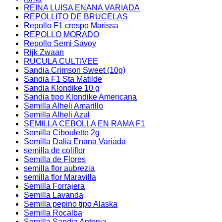
REINA LUISA ENANA VARIADA
REPOLLITO DE BRUCELAS
Repollo F1 crespo Marissa
REPOLLO MORADO
Repollo Semi Savoy
Rijk Zwaan
RUCULA CULTIVEE
Sandia Crimson Sweet (10g)
Sandia F1 Sta Matilde
Sandia Klondike 10 g
Sandia tipo Klondike Americana
Semilla Alheli Amarillo
Semilla Alheli Azul
SEMILLA CEBOLLA EN RAMA F1
Semilla Ciboulette 2g
Semilla Dalia Enana Variada
semilla de coliflor
Semilla de Flores
semilla flor aubrezia
semilla flor Maravilla
Semilla Forrajera
Semilla Lavanda
Semilla pepino tipo Alaska
Semilla Rocalba
Semilla Sandia Antonia