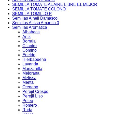
SEMILLA TOMATE AL AIRE LIBRE EL MEJOR
SEMILLA TOMATE COLONO
SEMILLA TOMILLO R
Semillas Alheli Damasco
Semillas Alisso Amarillo 0
Semillas Aromatica
Albahaca
Anis
Borraja
Cilantro
Comino
Eneldo
Hierbabuena
Lavanda
Manzanilla
Mejorana
Melissa
Menta
Oregano
Perejil Crespo
Perejil Liso
Poleo
Romero
Ruda