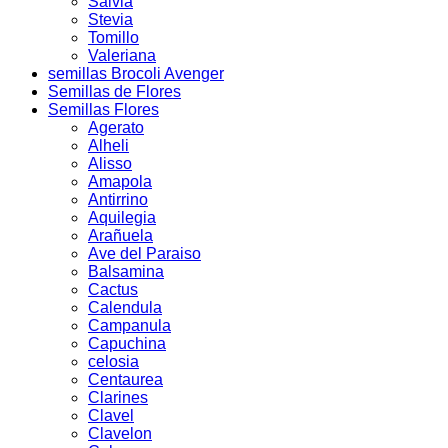
Salvia
Stevia
Tomillo
Valeriana
semillas Brocoli Avenger
Semillas de Flores
Semillas Flores
Agerato
Alheli
Alisso
Amapola
Antirrino
Aquilegia
Arañuela
Ave del Paraiso
Balsamina
Cactus
Calendula
Campanula
Capuchina
celosia
Centaurea
Clarines
Clavel
Clavelon