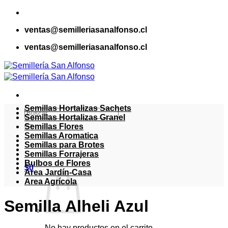
Saltar
al
ventas@semilleriasanalfonso.cl
contenido
ventas@semilleriasanalfonso.cl
Semillas Hortalizas Sachets
Buscar
Semillas Hortalizas Granel
por:
Semillas Flores
Semillas Aromatica
Semillas para Brotes
Semillas Forrajeras
Bulbos de Flores
$
0
Area Jardín-Casa
Area Agrícola
Semilla Alheli Azul
No hay productos en el carrito.