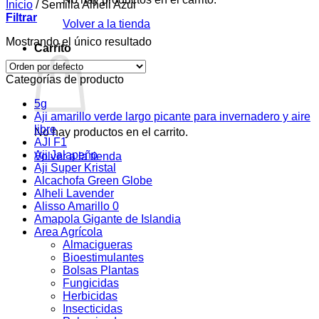
Inicio
/
Semilla Alheli Azul
Filtrar
Volver a la tienda
Mostrando el único resultado
Carrito
Categorías de producto
5g
Aji amarillo verde largo picante para invernadero y aire
libre
No hay productos en el carrito.
AJI F1
Aji Jalapeño
Volver a la tienda
Aji Super Kristal
Alcachofa Green Globe
Alheli Lavender
Alisso Amarillo 0
Amapola Gigante de Islandia
Area Agrícola
Almacigueras
Bioestimulantes
Bolsas Plantas
Fungicidas
Herbicidas
Insecticidas