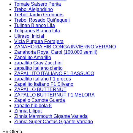
Tomate Salsero Perita
Trebol Alejandrino
Trebol Jardin Oconnors
Trebol Rosado Quiñequeli
Tulipan Blanco Lila
Tulipanes Blanco Lila
Ultrasol Inicial
Vicia Purpura Forrajera
ZANAHORIA HIB CONGA INVIERNO VERANO
Zanahoria Royal Carol (100.000 semill)
Zapallito Amarillo
zapallito Gray Zucchini
zapallito Italiano clarito
ZAPALLITO ITALIANO F1 BASSUCO
zapallito italiano F1 precos
Zapallito Italiano F1 Silvano
ZAPALLO BUTTERNUT
ZAPALLO BUTTERNUT F1 MELORA
Zapallo Camote Guarda
zapallo hib bola 8
Zinnia Liliput
Zinnia Mammouth Gigante Variada
Zinnia Super Cactus Gigante Variado
En Oferta