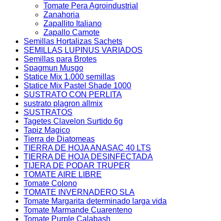
Tomate Pera Agroindustrial
Zanahoria
Zapallito Italiano
Zapallo Camote
Semillas Hortalizas Sachets
SEMILLAS LUPINUS VARIADOS
Semillas para Brotes
Spagmun Musgo
Statice Mix 1.000 semillas
Statice Mix Pastel Shade 1000
SUSTRATO CON PERLITA
sustrato plagron allmix
SUSTRATOS
Tagetes Clavelon Surtido 6g
Tapiz Magico
Tierra de Diatomeas
TIERRA DE HOJA ANASAC 40 LTS
TIERRA DE HOJA DESINFECTADA
TIJERA DE PODAR TRUPER
TOMATE AIRE LIBRE
Tomate Colono
TOMATE INVERNADERO SLA
Tomate Margarita determinado larga vida
Tomate Marmande Cuarenteno
Tomate Purple Calabash