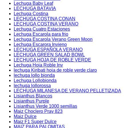
Lechuga Baby Leaf
LECHUGA BATAVIA
Lechuga Costina
LECHUGA COSTINA CONAN
LECHUGA COSTINA VERANO
Lechuga Cuatro Estaciones
Lechuga Escarola para frio
Lechuga Escarola Verano Green Moon
Lechuga Escarora Invieno
LECHUGA ESPAÑOLA VERANO
LECHUGA GREEN SALAD BOWL
LECHUGA HOJA DE ROBLE VERDE
Lechuga Hoja Roble Inv
lechuga Kiribati hoja de roble verde claro
lechuga lollo bionda
Lechuga Lollobionda
lechuga lollorossa
LECHUGA MILANESA DE VERANO PELLETIZADA
Lisianthus Blancos
Lisianthus Purple
Lisianthus Verde 1000 semillas
Maiz Choclero Pray 823
Maiz Dulce
Maiz F1 Super Dulce
MAIZ PARA PALOMITAS