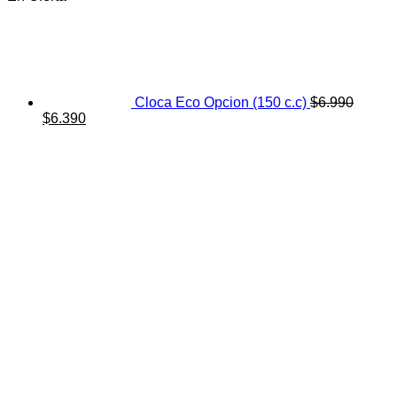
Cloca Eco Opcion (150 c.c)
$
6.990
El
El
$
6.390
precio
precio
original
actual
era:
es:
$6.990.
$6.390.