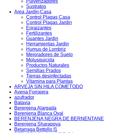
Pulverizadores
Sustratos
Area Jardín-Casa
Control Plagas Casa
Control Plagas Jardin
Enraizantes
Fertilizantes
Guantes Jardin
Herramientas Jardin
Humus de Lombriz
Mejoradores de Suelo
Molusquicida
Productos Naturales
Semillas Prados
Tierras desinfectadas
Vitamina para Plantas
ARVEJA SIN HILA COMETODO
Avena Forrajera
azufrador
Batavia
Berenjena Alargada
Berenjena Blanca Oval
BERENJENA NEGRA DE BERNENTANE
Berenjena Sharapova
Betarraga Bettollo f1