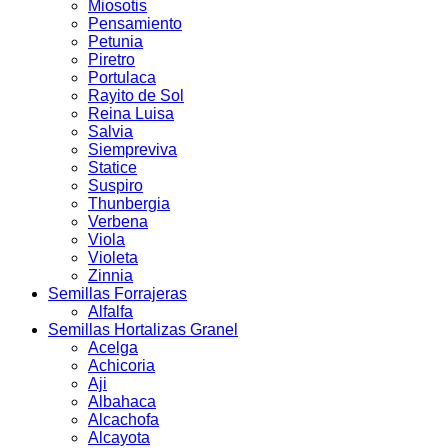
Miosotis
Pensamiento
Petunia
Piretro
Portulaca
Rayito de Sol
Reina Luisa
Salvia
Siempreviva
Statice
Suspiro
Thunbergia
Verbena
Viola
Violeta
Zinnia
Semillas Forrajeras
Alfalfa
Semillas Hortalizas Granel
Acelga
Achicoria
Aji
Albahaca
Alcachofa
Alcayota