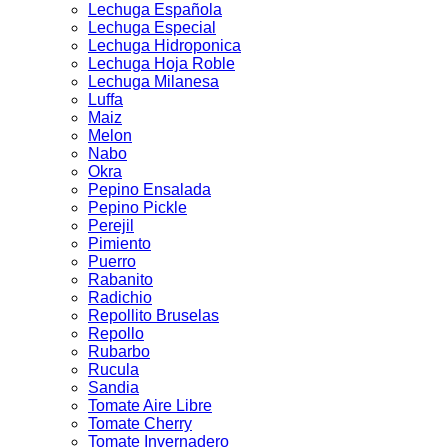
Lechuga Española
Lechuga Especial
Lechuga Hidroponica
Lechuga Hoja Roble
Lechuga Milanesa
Luffa
Maiz
Melon
Nabo
Okra
Pepino Ensalada
Pepino Pickle
Perejil
Pimiento
Puerro
Rabanito
Radichio
Repollito Bruselas
Repollo
Rubarbo
Rucula
Sandia
Tomate Aire Libre
Tomate Cherry
Tomate Invernadero