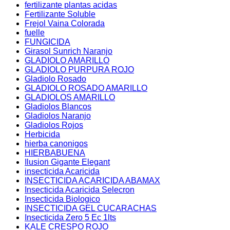
fertilizante plantas acidas
Fertilizante Soluble
Frejol Vaina Colorada
fuelle
FUNGICIDA
Girasol Sunrich Naranjo
GLADIOLO AMARILLO
GLADIOLO PURPURA ROJO
Gladiolo Rosado
GLADIOLO ROSADO AMARILLO
GLADIOLOS AMARILLO
Gladiolos Blancos
Gladiolos Naranjo
Gladiolos Rojos
Herbicida
hierba canonigos
HIERBABUENA
Ilusion Gigante Elegant
insecticida Acaricida
INSECTICIDA ACARICIDA ABAMAX
Insecticida Acaricida Selecron
Insecticida Biologico
INSECTICIDA GEL CUCARACHAS
Insecticida Zero 5 Ec 1lts
KALE CRESPO ROJO