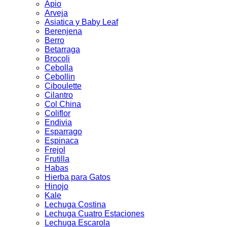
Apio
Arveja
Asiatica y Baby Leaf
Berenjena
Berro
Betarraga
Brocoli
Cebolla
Cebollin
Ciboulette
Cilantro
Col China
Coliflor
Endivia
Esparrago
Espinaca
Frejol
Frutilla
Habas
Hierba para Gatos
Hinojo
Kale
Lechuga Costina
Lechuga Cuatro Estaciones
Lechuga Escarola