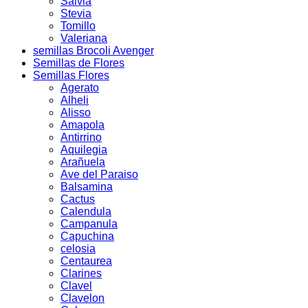
Salvia
Stevia
Tomillo
Valeriana
semillas Brocoli Avenger
Semillas de Flores
Semillas Flores
Agerato
Alheli
Alisso
Amapola
Antirrino
Aquilegia
Arañuela
Ave del Paraiso
Balsamina
Cactus
Calendula
Campanula
Capuchina
celosia
Centaurea
Clarines
Clavel
Clavelon