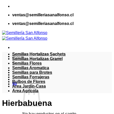
Saltar
al
ventas@semilleriasanalfonso.cl
contenido
ventas@semilleriasanalfonso.cl
Semillas Hortalizas Sachets
Buscar
Semillas Hortalizas Granel
por:
Semillas Flores
Semillas Aromatica
Semillas para Brotes
Semillas Forrajeras
Bulbos de Flores
$
0
Area Jardín-Casa
Area Agrícola
Hierbabuena
No hay productos en el carrito.