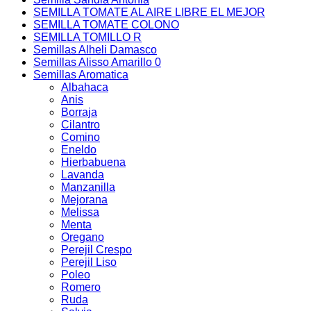
SEMILLA TOMATE AL AIRE LIBRE EL MEJOR
SEMILLA TOMATE COLONO
SEMILLA TOMILLO R
Semillas Alheli Damasco
Semillas Alisso Amarillo 0
Semillas Aromatica
Albahaca
Anis
Borraja
Cilantro
Comino
Eneldo
Hierbabuena
Lavanda
Manzanilla
Mejorana
Melissa
Menta
Oregano
Perejil Crespo
Perejil Liso
Poleo
Romero
Ruda