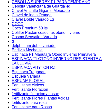
CEBOLLA SUPEREX F1 PARA TEMPRANO
Cebolla Valenciana de Guarda 4g
Clavel Amarillo Gigante Mejorado
Clavel de India Orange
Clavel Doble Variado 1g
COCO
Coco Premium 50 lts
Coliflor Paxton cosechas otoño invierno
Cosmo Sensation Variado
d
delphinium doble variado
Endivia Mechelse
Espinaca F1 Manutara Otoño Invierno Primavera
ESPINACA F1 OTOÑO INVIERNO RESISTENTE A
LA LLUVIA
ESPINACA PHYTON RZ
Espinaca Tragopan
Espuela Variada
ESPUMA FLORAL
Fertilizante citricos
Fertilizante Floracion
fertilizante floracion anasac
Fertilizante Flores Plantas Acidas
fertilizante para rosa
Fertilizante para Rosas