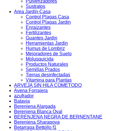
Pulverizadores
Sustratos
Area Jardín-Casa
Control Plagas Casa
Control Plagas Jardin
Enraizantes
Fertilizantes
Guantes Jardin
Herramientas Jardin
Humus de Lombriz
Mejoradores de Suelo
Molusquicida
Productos Naturales
Semillas Prados
Tierras desinfectadas
Vitamina para Plantas
ARVEJA SIN HILA COMETODO
Avena Forrajera
azufrador
Batavia
Berenjena Alargada
Berenjena Blanca Oval
BERENJENA NEGRA DE BERNENTANE
Berenjena Sharapova
Betarraga Bettollo f1