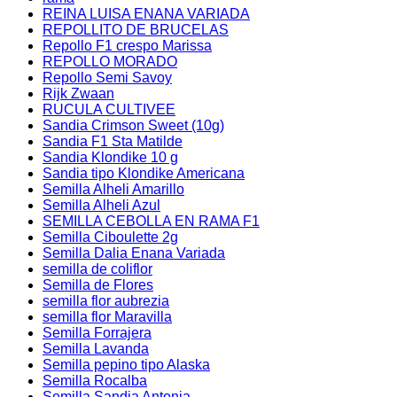
REINA LUISA ENANA VARIADA
REPOLLITO DE BRUCELAS
Repollo F1 crespo Marissa
REPOLLO MORADO
Repollo Semi Savoy
Rijk Zwaan
RUCULA CULTIVEE
Sandia Crimson Sweet (10g)
Sandia F1 Sta Matilde
Sandia Klondike 10 g
Sandia tipo Klondike Americana
Semilla Alheli Amarillo
Semilla Alheli Azul
SEMILLA CEBOLLA EN RAMA F1
Semilla Ciboulette 2g
Semilla Dalia Enana Variada
semilla de coliflor
Semilla de Flores
semilla flor aubrezia
semilla flor Maravilla
Semilla Forrajera
Semilla Lavanda
Semilla pepino tipo Alaska
Semilla Rocalba
Semilla Sandia Antonia