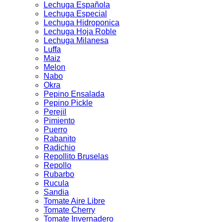
Lechuga Española
Lechuga Especial
Lechuga Hidroponica
Lechuga Hoja Roble
Lechuga Milanesa
Luffa
Maiz
Melon
Nabo
Okra
Pepino Ensalada
Pepino Pickle
Perejil
Pimiento
Puerro
Rabanito
Radichio
Repollito Bruselas
Repollo
Rubarbo
Rucula
Sandia
Tomate Aire Libre
Tomate Cherry
Tomate Invernadero