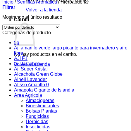
Inicio
/
Semillas Aromatica
/
Hierbabuena
Filtrar
Volver a la tienda
Mostrando el único resultado
Carrito
Categorías de producto
5g
Aji amarillo verde largo picante para invernadero y aire
libre
No hay productos en el carrito.
AJI F1
Aji Jalapeño
Volver a la tienda
Aji Super Kristal
Alcachofa Green Globe
Alheli Lavender
Alisso Amarillo 0
Amapola Gigante de Islandia
Area Agrícola
Almacigueras
Bioestimulantes
Bolsas Plantas
Fungicidas
Herbicidas
Insecticidas