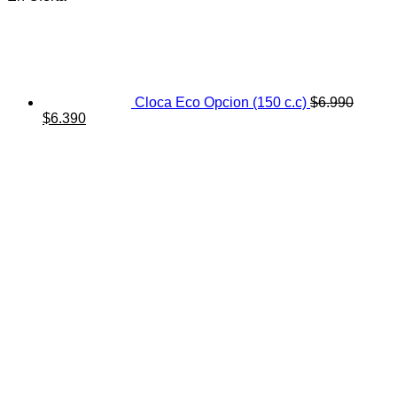
Cloca Eco Opcion (150 c.c)
$
6.990
El
El
$
6.390
precio
precio
original
actual
era:
es:
$6.990.
$6.390.