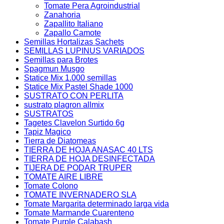
Tomate Pera Agroindustrial
Zanahoria
Zapallito Italiano
Zapallo Camote
Semillas Hortalizas Sachets
SEMILLAS LUPINUS VARIADOS
Semillas para Brotes
Spagmun Musgo
Statice Mix 1.000 semillas
Statice Mix Pastel Shade 1000
SUSTRATO CON PERLITA
sustrato plagron allmix
SUSTRATOS
Tagetes Clavelon Surtido 6g
Tapiz Magico
Tierra de Diatomeas
TIERRA DE HOJA ANASAC 40 LTS
TIERRA DE HOJA DESINFECTADA
TIJERA DE PODAR TRUPER
TOMATE AIRE LIBRE
Tomate Colono
TOMATE INVERNADERO SLA
Tomate Margarita determinado larga vida
Tomate Marmande Cuarenteno
Tomate Purple Calabash