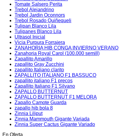
Tomate Salsero Perita
Trebol Alejandrino
Trebol Jardin Oconnors
Trebol Rosado Quiñequeli
Tulipan Blanco Lila
Tulipanes Blanco Lila
Ultrasol Inicial
Vicia Purpura Forrajera
ZANAHORIA HIB CONGA INVIERNO VERANO
Zanahoria Royal Carol (100.000 semill)
Zapallito Amarillo
zapallito Gray Zucchini
zapallito Italiano clarito
ZAPALLITO ITALIANO F1 BASSUCO
zapallito italiano F1 precos
Zapallito Italiano F1 Silvano
ZAPALLO BUTTERNUT
ZAPALLO BUTTERNUT F1 MELORA
Zapallo Camote Guarda
zapallo hib bola 8
Zinnia Liliput
Zinnia Mammouth Gigante Variada
Zinnia Super Cactus Gigante Variado
En Oferta