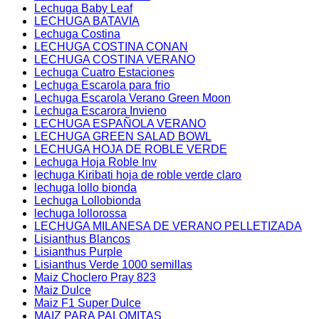
Lechuga Baby Leaf
LECHUGA BATAVIA
Lechuga Costina
LECHUGA COSTINA CONAN
LECHUGA COSTINA VERANO
Lechuga Cuatro Estaciones
Lechuga Escarola para frio
Lechuga Escarola Verano Green Moon
Lechuga Escarora Invieno
LECHUGA ESPAÑOLA VERANO
LECHUGA GREEN SALAD BOWL
LECHUGA HOJA DE ROBLE VERDE
Lechuga Hoja Roble Inv
lechuga Kiribati hoja de roble verde claro
lechuga lollo bionda
Lechuga Lollobionda
lechuga lollorossa
LECHUGA MILANESA DE VERANO PELLETIZADA
Lisianthus Blancos
Lisianthus Purple
Lisianthus Verde 1000 semillas
Maiz Choclero Pray 823
Maiz Dulce
Maiz F1 Super Dulce
MAIZ PARA PALOMITAS