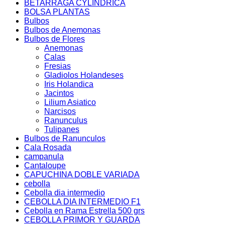
BETARRAGA CYLINDRICA
BOLSA PLANTAS
Bulbos
Bulbos de Anemonas
Bulbos de Flores
Anemonas
Calas
Fresias
Gladiolos Holandeses
Iris Holandica
Jacintos
Lilium Asiatico
Narcisos
Ranunculus
Tulipanes
Bulbos de Ranunculos
Cala Rosada
campanula
Cantaloupe
CAPUCHINA DOBLE VARIADA
cebolla
Cebolla dia intermedio
CEBOLLA DIA INTERMEDIO F1
Cebolla en Rama Estrella 500 grs
CEBOLLA PRIMOR Y GUARDA