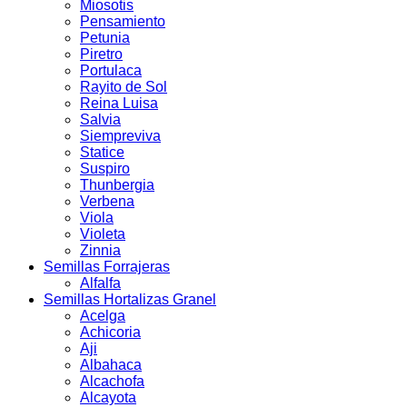
Miosotis
Pensamiento
Petunia
Piretro
Portulaca
Rayito de Sol
Reina Luisa
Salvia
Siempreviva
Statice
Suspiro
Thunbergia
Verbena
Viola
Violeta
Zinnia
Semillas Forrajeras
Alfalfa
Semillas Hortalizas Granel
Acelga
Achicoria
Aji
Albahaca
Alcachofa
Alcayota