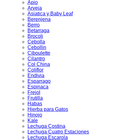
Apio
Arveja
Asiatica y Baby Leaf
Berenjena
Berro
Betarraga
Brocoli
Cebolla
Cebollin
Ciboulette
Cilantro
Col China
Coliflor
Endivia
Esparrago
Espinaca
Frejol
Frutilla
Habas
Hierba para Gatos
Hinojo
Kale
Lechuga Costina
Lechuga Cuatro Estaciones
Lechuga Escarola