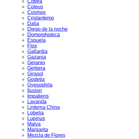
Cobea
Coleus
Cosmos
Cristantemo
Dalia
Diego de la noche
Domorphoteca
Espuela
Flox
Gallardia
Gazania
Geranio
Gerbera
Girasol
Godetia
Gypsophila
Ilusion
Impatiens
Lavanda
Linterna China
Lobelia
Lupinus
Malva
Margarita
Mezcla de Flores