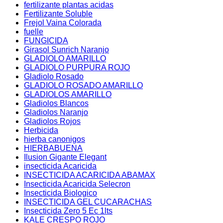
fertilizante plantas acidas
Fertilizante Soluble
Frejol Vaina Colorada
fuelle
FUNGICIDA
Girasol Sunrich Naranjo
GLADIOLO AMARILLO
GLADIOLO PURPURA ROJO
Gladiolo Rosado
GLADIOLO ROSADO AMARILLO
GLADIOLOS AMARILLO
Gladiolos Blancos
Gladiolos Naranjo
Gladiolos Rojos
Herbicida
hierba canonigos
HIERBABUENA
Ilusion Gigante Elegant
insecticida Acaricida
INSECTICIDA ACARICIDA ABAMAX
Insecticida Acaricida Selecron
Insecticida Biologico
INSECTICIDA GEL CUCARACHAS
Insecticida Zero 5 Ec 1lts
KALE CRESPO ROJO