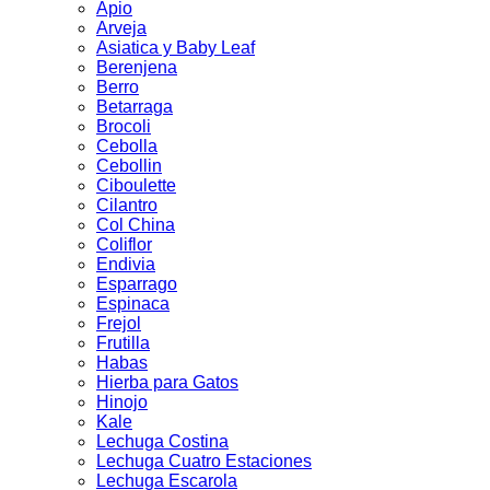
Apio
Arveja
Asiatica y Baby Leaf
Berenjena
Berro
Betarraga
Brocoli
Cebolla
Cebollin
Ciboulette
Cilantro
Col China
Coliflor
Endivia
Esparrago
Espinaca
Frejol
Frutilla
Habas
Hierba para Gatos
Hinojo
Kale
Lechuga Costina
Lechuga Cuatro Estaciones
Lechuga Escarola