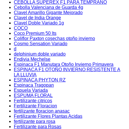
CEBOLLA SUPEREX F1 PARA TEMPRANO
Cebolla Valenciana de Guarda 4g
Clavel Amarillo Gigante Mejorado
Clavel de India Orange
Clavel Doble Variado 1g
COCO
Coco Premium 50 lts
Coliflor Paxton cosechas otoño invierno
Cosmo Sensation Variado
d
delphinium doble variado
Endivia Mechelse
Espinaca F1 Manutara Otoño Invierno Primavera
ESPINACA F1 OTOÑO INVIERNO RESISTENTE A
LA LLUVIA
ESPINACA PHYTON RZ
Espinaca Tragopan
Espuela Variada
ESPUMA FLORAL
Fertilizante citricos
Fertilizante Floracion
fertilizante floracion anasac
Fertilizante Flores Plantas Acidas
fertilizante para rosa
Fertilizante para Rosas