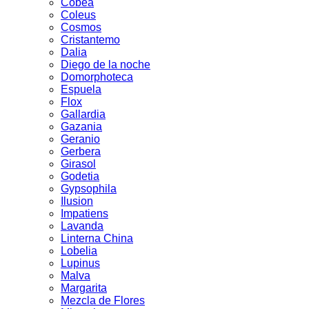
Cobea
Coleus
Cosmos
Cristantemo
Dalia
Diego de la noche
Domorphoteca
Espuela
Flox
Gallardia
Gazania
Geranio
Gerbera
Girasol
Godetia
Gypsophila
Ilusion
Impatiens
Lavanda
Linterna China
Lobelia
Lupinus
Malva
Margarita
Mezcla de Flores