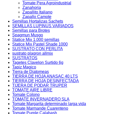
Tomate Pera Agroindustrial
Zanahoria
Zapallito Italiano
Zapallo Camote
Semillas Hortalizas Sachets
SEMILLAS LUPINUS VARIADOS
Semillas para Brotes
Spagmun Musgo
Statice Mix 1.000 semillas
Statice Mix Pastel Shade 1000
SUSTRATO CON PERLITA
sustrato plagron allmix
SUSTRATOS
Tagetes Clavelon Surtido 6g
Tapiz Magico
Tierra de Diatomeas
TIERRA DE HOJA ANASAC 40 LTS
TIERRA DE HOJA DESINFECTADA
TIJERA DE PODAR TRUPER
TOMATE AIRE LIBRE
Tomate Colono
TOMATE INVERNADERO SLA
Tomate Margarita determinado larga vida
Tomate Marmande Cuarenteno
Tomate Purple Calabash