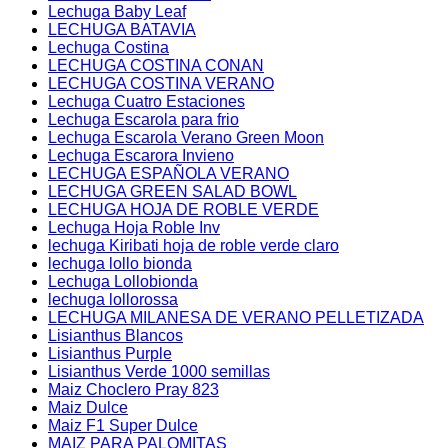
Lechuga Baby Leaf
LECHUGA BATAVIA
Lechuga Costina
LECHUGA COSTINA CONAN
LECHUGA COSTINA VERANO
Lechuga Cuatro Estaciones
Lechuga Escarola para frio
Lechuga Escarola Verano Green Moon
Lechuga Escarora Invieno
LECHUGA ESPAÑOLA VERANO
LECHUGA GREEN SALAD BOWL
LECHUGA HOJA DE ROBLE VERDE
Lechuga Hoja Roble Inv
lechuga Kiribati hoja de roble verde claro
lechuga lollo bionda
Lechuga Lollobionda
lechuga lollorossa
LECHUGA MILANESA DE VERANO PELLETIZADA
Lisianthus Blancos
Lisianthus Purple
Lisianthus Verde 1000 semillas
Maiz Choclero Pray 823
Maiz Dulce
Maiz F1 Super Dulce
MAIZ PARA PALOMITAS