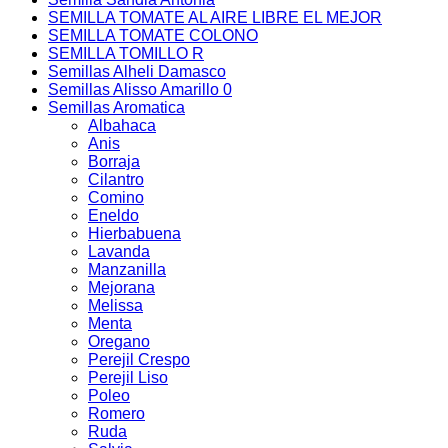
SEMILLA TOMATE AL AIRE LIBRE EL MEJOR
SEMILLA TOMATE COLONO
SEMILLA TOMILLO R
Semillas Alheli Damasco
Semillas Alisso Amarillo 0
Semillas Aromatica
Albahaca
Anis
Borraja
Cilantro
Comino
Eneldo
Hierbabuena
Lavanda
Manzanilla
Mejorana
Melissa
Menta
Oregano
Perejil Crespo
Perejil Liso
Poleo
Romero
Ruda