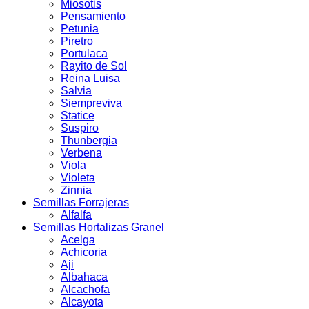
Miosotis
Pensamiento
Petunia
Piretro
Portulaca
Rayito de Sol
Reina Luisa
Salvia
Siempreviva
Statice
Suspiro
Thunbergia
Verbena
Viola
Violeta
Zinnia
Semillas Forrajeras
Alfalfa
Semillas Hortalizas Granel
Acelga
Achicoria
Aji
Albahaca
Alcachofa
Alcayota