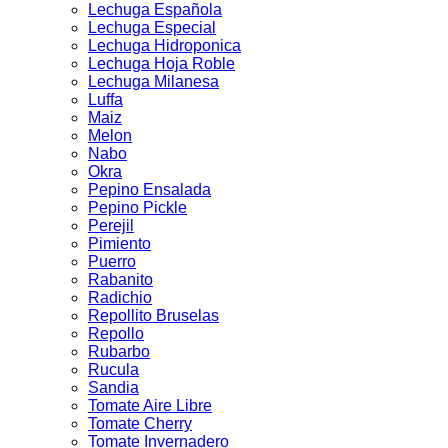
Lechuga Española
Lechuga Especial
Lechuga Hidroponica
Lechuga Hoja Roble
Lechuga Milanesa
Luffa
Maiz
Melon
Nabo
Okra
Pepino Ensalada
Pepino Pickle
Perejil
Pimiento
Puerro
Rabanito
Radichio
Repollito Bruselas
Repollo
Rubarbo
Rucula
Sandia
Tomate Aire Libre
Tomate Cherry
Tomate Invernadero