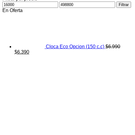
Precio
Precio
Filtrar
mínimo
máximo
En Oferta
Cloca Eco Opcion (150 c.c)
$
6.990
El
El
$
6.390
precio
precio
original
actual
era:
es:
$6.990.
$6.390.