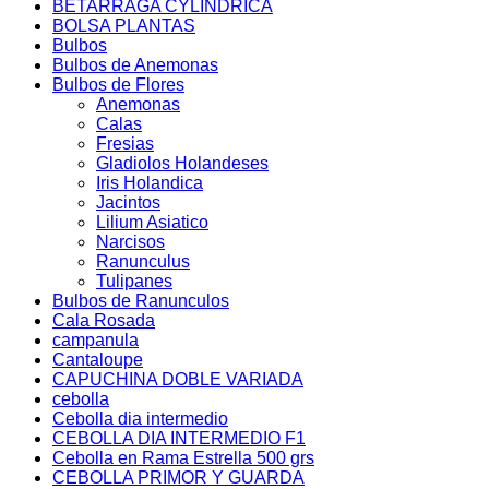
BETARRAGA CYLINDRICA
BOLSA PLANTAS
Bulbos
Bulbos de Anemonas
Bulbos de Flores
Anemonas
Calas
Fresias
Gladiolos Holandeses
Iris Holandica
Jacintos
Lilium Asiatico
Narcisos
Ranunculus
Tulipanes
Bulbos de Ranunculos
Cala Rosada
campanula
Cantaloupe
CAPUCHINA DOBLE VARIADA
cebolla
Cebolla dia intermedio
CEBOLLA DIA INTERMEDIO F1
Cebolla en Rama Estrella 500 grs
CEBOLLA PRIMOR Y GUARDA