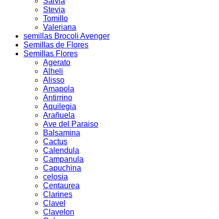
Salvia
Stevia
Tomillo
Valeriana
semillas Brocoli Avenger
Semillas de Flores
Semillas Flores
Agerato
Alheli
Alisso
Amapola
Antirrino
Aquilegia
Arañuela
Ave del Paraiso
Balsamina
Cactus
Calendula
Campanula
Capuchina
celosia
Centaurea
Clarines
Clavel
Clavelon