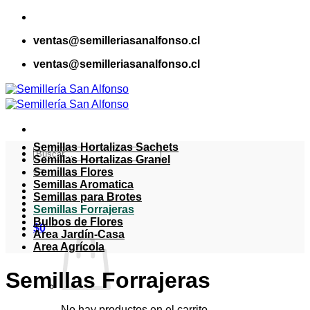
Saltar
al
ventas@semilleriasanalfonso.cl
contenido
ventas@semilleriasanalfonso.cl
Semillas Hortalizas Sachets
Buscar
Semillas Hortalizas Granel
por:
Semillas Flores
Semillas Aromatica
Semillas para Brotes
Semillas Forrajeras
Bulbos de Flores
$
0
Area Jardín-Casa
Area Agrícola
Semillas Forrajeras
No hay productos en el carrito.