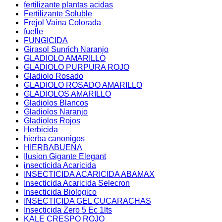
fertilizante plantas acidas
Fertilizante Soluble
Frejol Vaina Colorada
fuelle
FUNGICIDA
Girasol Sunrich Naranjo
GLADIOLO AMARILLO
GLADIOLO PURPURA ROJO
Gladiolo Rosado
GLADIOLO ROSADO AMARILLO
GLADIOLOS AMARILLO
Gladiolos Blancos
Gladiolos Naranjo
Gladiolos Rojos
Herbicida
hierba canonigos
HIERBABUENA
Ilusion Gigante Elegant
insecticida Acaricida
INSECTICIDA ACARICIDA ABAMAX
Insecticida Acaricida Selecron
Insecticida Biologico
INSECTICIDA GEL CUCARACHAS
Insecticida Zero 5 Ec 1lts
KALE CRESPO ROJO