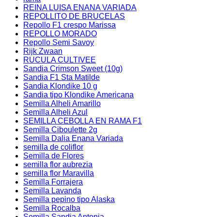
REINA LUISA ENANA VARIADA
REPOLLITO DE BRUCELAS
Repollo F1 crespo Marissa
REPOLLO MORADO
Repollo Semi Savoy
Rijk Zwaan
RUCULA CULTIVEE
Sandia Crimson Sweet (10g)
Sandia F1 Sta Matilde
Sandia Klondike 10 g
Sandia tipo Klondike Americana
Semilla Alheli Amarillo
Semilla Alheli Azul
SEMILLA CEBOLLA EN RAMA F1
Semilla Ciboulette 2g
Semilla Dalia Enana Variada
semilla de coliflor
Semilla de Flores
semilla flor aubrezia
semilla flor Maravilla
Semilla Forrajera
Semilla Lavanda
Semilla pepino tipo Alaska
Semilla Rocalba
Semilla Sandia Antonia