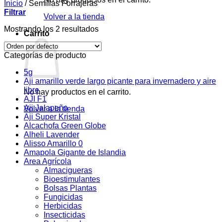
Inicio
/
Semillas Forrajeras
Filtrar
Volver a la tienda
Mostrando los 2 resultados
Carrito
Categorías de producto
5g
Aji amarillo verde largo picante para invernadero y aire
libre
No hay productos en el carrito.
AJI F1
Aji Jalapeño
Volver a la tienda
Aji Super Kristal
Alcachofa Green Globe
Alheli Lavender
Alisso Amarillo 0
Amapola Gigante de Islandia
Area Agrícola
Almacigueras
Bioestimulantes
Bolsas Plantas
Fungicidas
Herbicidas
Insecticidas