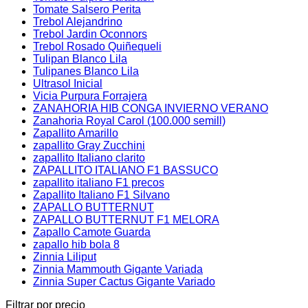
Tomate Salsero Perita
Trebol Alejandrino
Trebol Jardin Oconnors
Trebol Rosado Quiñequeli
Tulipan Blanco Lila
Tulipanes Blanco Lila
Ultrasol Inicial
Vicia Purpura Forrajera
ZANAHORIA HIB CONGA INVIERNO VERANO
Zanahoria Royal Carol (100.000 semill)
Zapallito Amarillo
zapallito Gray Zucchini
zapallito Italiano clarito
ZAPALLITO ITALIANO F1 BASSUCO
zapallito italiano F1 precos
Zapallito Italiano F1 Silvano
ZAPALLO BUTTERNUT
ZAPALLO BUTTERNUT F1 MELORA
Zapallo Camote Guarda
zapallo hib bola 8
Zinnia Liliput
Zinnia Mammouth Gigante Variada
Zinnia Super Cactus Gigante Variado
Filtrar por precio