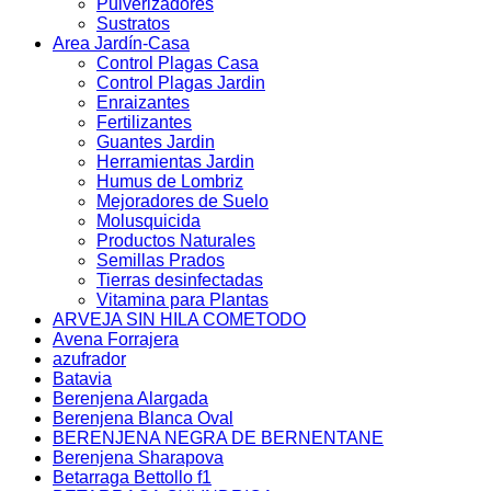
Pulverizadores
Sustratos
Area Jardín-Casa
Control Plagas Casa
Control Plagas Jardin
Enraizantes
Fertilizantes
Guantes Jardin
Herramientas Jardin
Humus de Lombriz
Mejoradores de Suelo
Molusquicida
Productos Naturales
Semillas Prados
Tierras desinfectadas
Vitamina para Plantas
ARVEJA SIN HILA COMETODO
Avena Forrajera
azufrador
Batavia
Berenjena Alargada
Berenjena Blanca Oval
BERENJENA NEGRA DE BERNENTANE
Berenjena Sharapova
Betarraga Bettollo f1