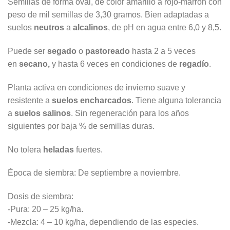
Semillas de forma oval, de color amarillo a rojo-marrón con
peso de mil semillas de 3,30 gramos. Bien adaptadas a
suelos
neutros
a
alcalinos
, de pH en agua entre 6,0 y 8,5.
Puede ser
segado
o
pastoreado
hasta 2 a 5 veces
en
secano,
y hasta 6 veces en condiciones de
regadío
.
Planta activa en condiciones de invierno suave y
resistente a
suelos encharcados
. Tiene alguna tolerancia
a
suelos salinos
. Sin regeneración para los años
siguientes por baja % de semillas duras.
No tolera
heladas
fuertes.
Época de siembra: De septiembre a noviembre.
Dosis de siembra:
-Pura: 20 – 25 kg/ha.
-Mezcla: 4 – 10 kg/ha, dependiendo de las especies.