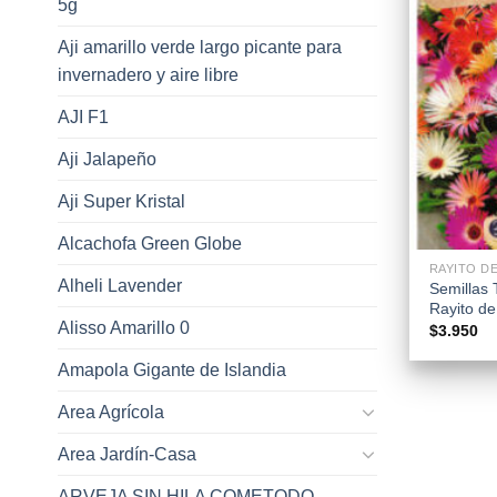
5g
Aji amarillo verde largo picante para
invernadero y aire libre
AJI F1
Aji Jalapeño
Aji Super Kristal
+
Alcachofa Green Globe
RAYITO D
Alheli Lavender
Semillas 
Rayito de
Alisso Amarillo 0
$
3.950
Amapola Gigante de Islandia
Area Agrícola
Area Jardín-Casa
ARVEJA SIN HILA COMETODO