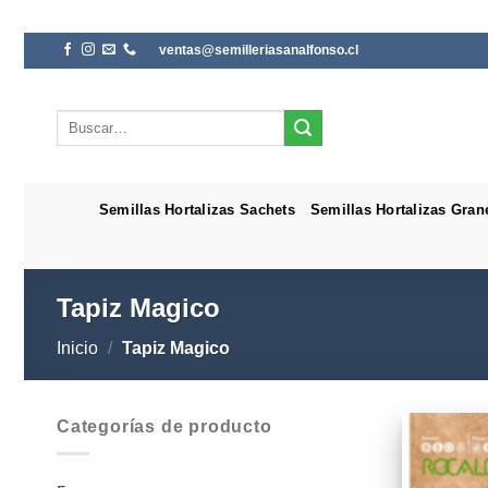
Saltar
ventas@semilleriasanalfonso.cl
al
contenido
Buscar
por:
Semillas Hortalizas Sachets
Semillas Hortalizas Gran
Tapiz Magico
Inicio
/
Tapiz Magico
Categorías de producto