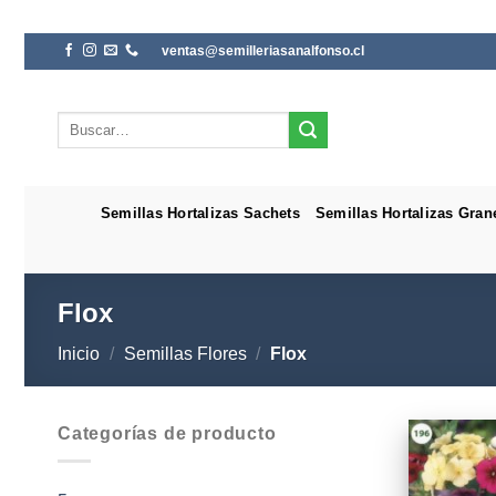
Saltar
ventas@semilleriasanalfonso.cl
al
contenido
Buscar
por:
Semillas Hortalizas Sachets
Semillas Hortalizas Gran
Flox
Inicio
/
Semillas Flores
/
Flox
Categorías de producto