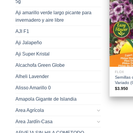
5g
Aji amarillo verde largo picante para
invernadero y aire libre
AJI F1
Aji Jalapeño
Aji Super Kristal
+
Alcachofa Green Globe
FLOX
Alheli Lavender
Semillas
Variado (
Alisso Amarillo 0
$
3.950
Amapola Gigante de Islandia
Area Agrícola
Area Jardín-Casa
ARVEJA SIN HILA COMETODO