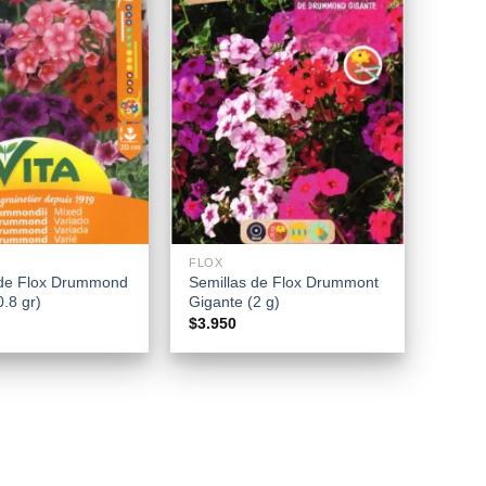
+
FLOX
 de Flox Drummond
Semillas de Flox Drummont
0.8 gr)
Gigante (2 g)
$
3.950