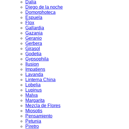
Dalia
Diego de la noche
Domorphoteca
Espuela
Flox
Gallardia
Gazania
Geranio
Gerbera
Girasol
Godetia
Gypsophila
Ilusion
Impatiens
Lavanda
Linterna China
Lobelia
Lupinus
Malva
Margarita
Mezcla de Flores
Miosotis
Pensamiento
Petunia
Piretro