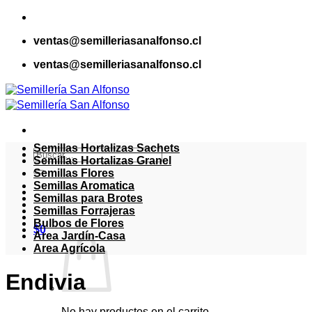
Saltar
al
ventas@semilleriasanalfonso.cl
contenido
ventas@semilleriasanalfonso.cl
Semillas Hortalizas Sachets
Buscar
Semillas Hortalizas Granel
por:
Semillas Flores
Semillas Aromatica
Semillas para Brotes
Semillas Forrajeras
Bulbos de Flores
$
0
Area Jardín-Casa
Area Agrícola
Endivia
No hay productos en el carrito.