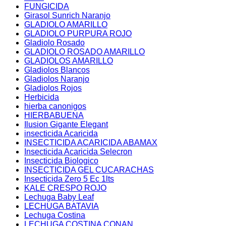
FUNGICIDA
Girasol Sunrich Naranjo
GLADIOLO AMARILLO
GLADIOLO PURPURA ROJO
Gladiolo Rosado
GLADIOLO ROSADO AMARILLO
GLADIOLOS AMARILLO
Gladiolos Blancos
Gladiolos Naranjo
Gladiolos Rojos
Herbicida
hierba canonigos
HIERBABUENA
Ilusion Gigante Elegant
insecticida Acaricida
INSECTICIDA ACARICIDA ABAMAX
Insecticida Acaricida Selecron
Insecticida Biologico
INSECTICIDA GEL CUCARACHAS
Insecticida Zero 5 Ec 1lts
KALE CRESPO ROJO
Lechuga Baby Leaf
LECHUGA BATAVIA
Lechuga Costina
LECHUGA COSTINA CONAN