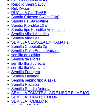
REPOLLO MORADO
Repollo Semi Savoy
Rijk Zwaan
RUCULA CULTIVEE
Sandia Crimson Sweet (10g)
Sandia F1 Sta Matilde
Sandia Klondike 10 g
Sandia tipo Klondike Americana
Semilla Alheli Amarillo
Semilla Alheli Azul
SEMILLA CEBOLLA EN RAMA F1
Semilla Ciboulette 2g
Semilla Dalia Enana Variada
semilla de coliflor
Semilla de Flores
semilla flor aubrezia
semilla flor Maravilla
Semilla Forrajera
Semilla Lavanda
Semilla pepino tipo Alaska
Semilla Rocalba
Semilla Sandia Antonia
SEMILLA TOMATE AL AIRE LIBRE EL MEJOR
SEMILLA TOMATE COLONO
SEMILLA TOMILLO R