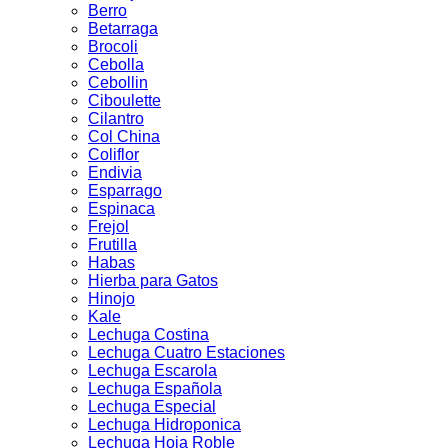
Berro
Betarraga
Brocoli
Cebolla
Cebollin
Ciboulette
Cilantro
Col China
Coliflor
Endivia
Esparrago
Espinaca
Frejol
Frutilla
Habas
Hierba para Gatos
Hinojo
Kale
Lechuga Costina
Lechuga Cuatro Estaciones
Lechuga Escarola
Lechuga Española
Lechuga Especial
Lechuga Hidroponica
Lechuga Hoja Roble