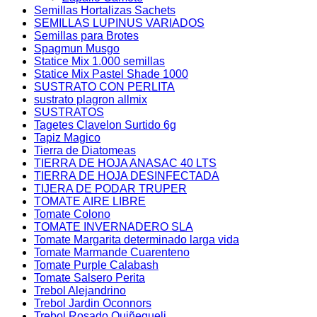
Semillas Hortalizas Sachets
SEMILLAS LUPINUS VARIADOS
Semillas para Brotes
Spagmun Musgo
Statice Mix 1.000 semillas
Statice Mix Pastel Shade 1000
SUSTRATO CON PERLITA
sustrato plagron allmix
SUSTRATOS
Tagetes Clavelon Surtido 6g
Tapiz Magico
Tierra de Diatomeas
TIERRA DE HOJA ANASAC 40 LTS
TIERRA DE HOJA DESINFECTADA
TIJERA DE PODAR TRUPER
TOMATE AIRE LIBRE
Tomate Colono
TOMATE INVERNADERO SLA
Tomate Margarita determinado larga vida
Tomate Marmande Cuarenteno
Tomate Purple Calabash
Tomate Salsero Perita
Trebol Alejandrino
Trebol Jardin Oconnors
Trebol Rosado Quiñequeli