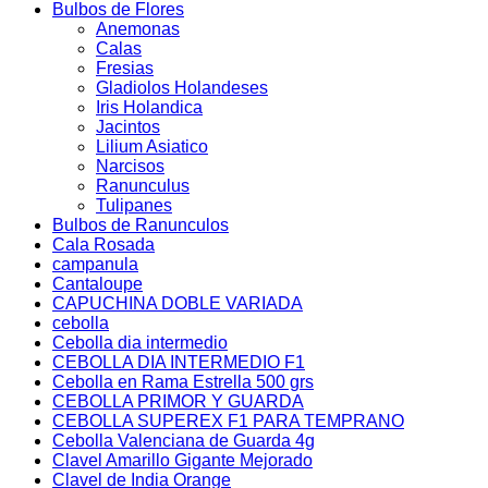
Bulbos de Flores
Anemonas
Calas
Fresias
Gladiolos Holandeses
Iris Holandica
Jacintos
Lilium Asiatico
Narcisos
Ranunculus
Tulipanes
Bulbos de Ranunculos
Cala Rosada
campanula
Cantaloupe
CAPUCHINA DOBLE VARIADA
cebolla
Cebolla dia intermedio
CEBOLLA DIA INTERMEDIO F1
Cebolla en Rama Estrella 500 grs
CEBOLLA PRIMOR Y GUARDA
CEBOLLA SUPEREX F1 PARA TEMPRANO
Cebolla Valenciana de Guarda 4g
Clavel Amarillo Gigante Mejorado
Clavel de India Orange