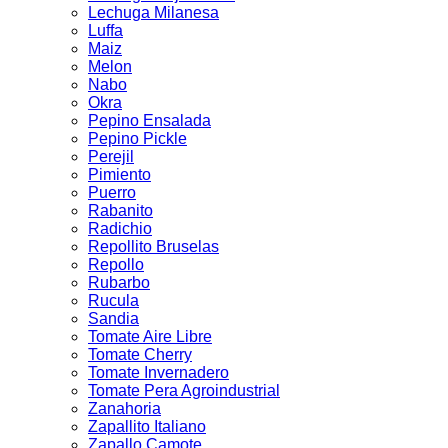
Lechuga Milanesa
Luffa
Maiz
Melon
Nabo
Okra
Pepino Ensalada
Pepino Pickle
Perejil
Pimiento
Puerro
Rabanito
Radichio
Repollito Bruselas
Repollo
Rubarbo
Rucula
Sandia
Tomate Aire Libre
Tomate Cherry
Tomate Invernadero
Tomate Pera Agroindustrial
Zanahoria
Zapallito Italiano
Zapallo Camote