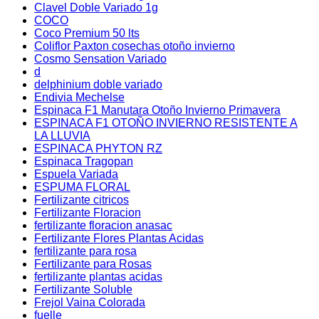
Clavel Doble Variado 1g
COCO
Coco Premium 50 lts
Coliflor Paxton cosechas otoño invierno
Cosmo Sensation Variado
d
delphinium doble variado
Endivia Mechelse
Espinaca F1 Manutara Otoño Invierno Primavera
ESPINACA F1 OTOÑO INVIERNO RESISTENTE A
LA LLUVIA
ESPINACA PHYTON RZ
Espinaca Tragopan
Espuela Variada
ESPUMA FLORAL
Fertilizante citricos
Fertilizante Floracion
fertilizante floracion anasac
Fertilizante Flores Plantas Acidas
fertilizante para rosa
Fertilizante para Rosas
fertilizante plantas acidas
Fertilizante Soluble
Frejol Vaina Colorada
fuelle