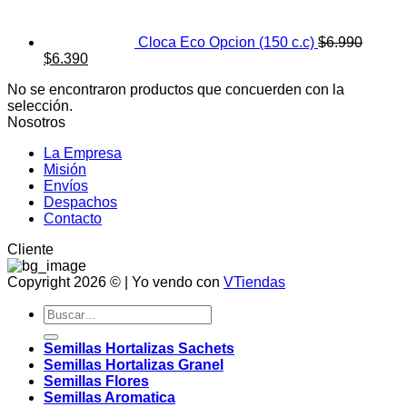
Cloca Eco Opcion (150 c.c)
$
6.990
El
El
$
6.390
precio
precio
No se encontraron productos que concuerden con la
original
actual
selección.
era:
es:
Nosotros
$6.990.
$6.390.
La Empresa
Misión
Envíos
Despachos
Contacto
Cliente
Copyright 2026 © | Yo vendo con
VTiendas
Buscar
por:
Semillas Hortalizas Sachets
Semillas Hortalizas Granel
Semillas Flores
Semillas Aromatica