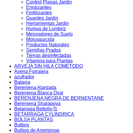
Control Plagas Jardin
Enraizantes
Fertilizantes
Guantes Jardin
Herramientas Jardin
Humus de Lombriz
Mejoradores de Suelo
Molusquicida
Productos Naturales
Semillas Prados
Tierras desinfectadas
Vitamina para Plantas
ARVEJA SIN HILA COMETODO
Avena Forrajera
azufrador
Batavia
Berenjena Alargada
Berenjena Blanca Oval
BERENJENA NEGRA DE BERNENTANE
Berenjena Sharapova
Betarraga Bettollo f1
BETARRAGA CYLINDRICA
BOLSA PLANTAS
Bulbos
Bulbos de Anemonas