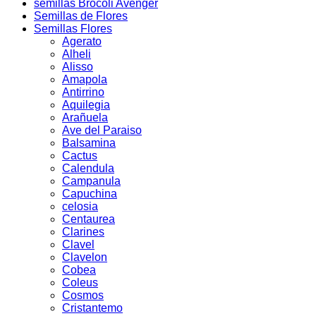
semillas Brocoli Avenger
Semillas de Flores
Semillas Flores
Agerato
Alheli
Alisso
Amapola
Antirrino
Aquilegia
Arañuela
Ave del Paraiso
Balsamina
Cactus
Calendula
Campanula
Capuchina
celosia
Centaurea
Clarines
Clavel
Clavelon
Cobea
Coleus
Cosmos
Cristantemo