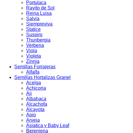
Portulaca
Rayito de Sol
Reina Luisa
Salvia
Siempreviva
Statice
Suspiro
Thunbergia
Verbena
Viola
Violeta
Zinnia
Semillas Forrajeras
Alfalfa
Semillas Hortalizas Granel
Acelga
Achicoria
Aji
Albahaca
Alcachofa
Alcayota
Apio
Arveja
Asiatica y Baby Leaf
Berenjena