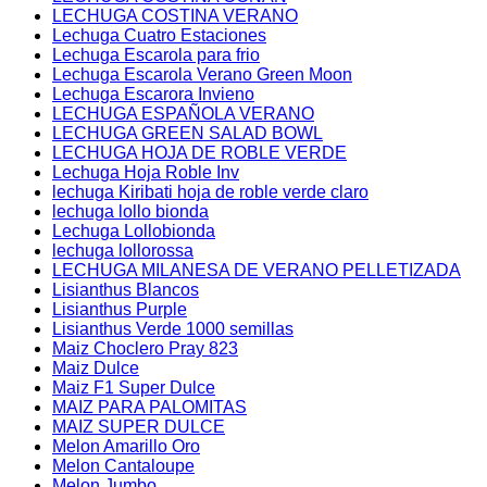
LECHUGA COSTINA VERANO
Lechuga Cuatro Estaciones
Lechuga Escarola para frio
Lechuga Escarola Verano Green Moon
Lechuga Escarora Invieno
LECHUGA ESPAÑOLA VERANO
LECHUGA GREEN SALAD BOWL
LECHUGA HOJA DE ROBLE VERDE
Lechuga Hoja Roble Inv
lechuga Kiribati hoja de roble verde claro
lechuga lollo bionda
Lechuga Lollobionda
lechuga lollorossa
LECHUGA MILANESA DE VERANO PELLETIZADA
Lisianthus Blancos
Lisianthus Purple
Lisianthus Verde 1000 semillas
Maiz Choclero Pray 823
Maiz Dulce
Maiz F1 Super Dulce
MAIZ PARA PALOMITAS
MAIZ SUPER DULCE
Melon Amarillo Oro
Melon Cantaloupe
Melon Jumbo