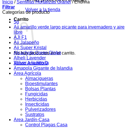
Inicio
/
Semillas Hortalizas Granel
/
Endivia
Filtrar
Volver a la tienda
Categorías de producto
Carrito
5g
Aji amarillo verde largo picante para invernadero y aire
libre
AJI F1
Aji Jalapeño
Aji Super Kristal
Alcachofa Green Globe
No hay productos en el carrito.
Alheli Lavender
Volver a la tienda
Alisso Amarillo 0
Amapola Gigante de Islandia
Area Agrícola
Almacigueras
Bioestimulantes
Bolsas Plantas
Fungicidas
Herbicidas
Insecticidas
Pulverizadores
Sustratos
Area Jardín-Casa
Control Plagas Casa