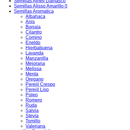
Semillas Alheli Damasco
Semillas Alisso Amarillo 0
Semillas Aromatica
Albahaca
Anis
Borraja
Cilantro
Comino
Eneldo
Hierbabuena
Lavanda
Manzanilla
Mejorana
Melissa
Menta
Oregano
Perejil Crespo
Perejil Liso
Poleo
Romero
Ruda
Salvia
Stevia
Tomillo
Valeriana