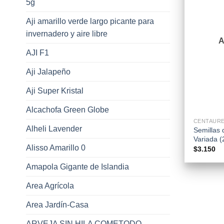
5g
Aji amarillo verde largo picante para
invernadero y aire libre
AJI F1
Aji Jalapeño
Aji Super Kristal
+
Alcachofa Green Globe
CENTAUR
Alheli Lavender
Semillas
Variada (
Alisso Amarillo 0
$
3.150
Amapola Gigante de Islandia
Area Agrícola
Area Jardín-Casa
ARVEJA SIN HILA COMETODO