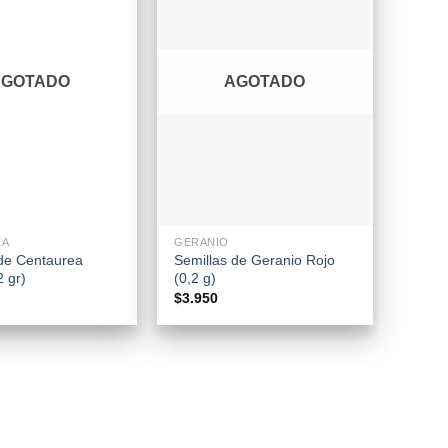
AGOTADO
AGOTADO
+
EA
GERANIO
 de Centaurea
Semillas de Geranio Rojo
2 gr)
(0,2 g)
$
3.950