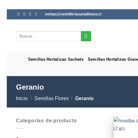
Saltar
ventas@semilleriasanalfonso.cl
al
contenido
Buscar
por:
Semillas Hortalizas Sachets
Semillas Hortalizas Gran
Geranio
Inicio
/
Semillas Flores
/
Geranio
Categorías de producto