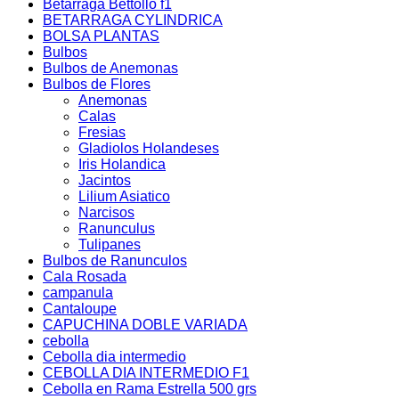
Betarraga Bettollo f1
BETARRAGA CYLINDRICA
BOLSA PLANTAS
Bulbos
Bulbos de Anemonas
Bulbos de Flores
Anemonas
Calas
Fresias
Gladiolos Holandeses
Iris Holandica
Jacintos
Lilium Asiatico
Narcisos
Ranunculus
Tulipanes
Bulbos de Ranunculos
Cala Rosada
campanula
Cantaloupe
CAPUCHINA DOBLE VARIADA
cebolla
Cebolla dia intermedio
CEBOLLA DIA INTERMEDIO F1
Cebolla en Rama Estrella 500 grs