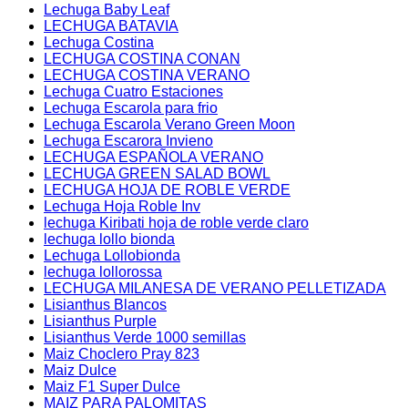
Lechuga Baby Leaf
LECHUGA BATAVIA
Lechuga Costina
LECHUGA COSTINA CONAN
LECHUGA COSTINA VERANO
Lechuga Cuatro Estaciones
Lechuga Escarola para frio
Lechuga Escarola Verano Green Moon
Lechuga Escarora Invieno
LECHUGA ESPAÑOLA VERANO
LECHUGA GREEN SALAD BOWL
LECHUGA HOJA DE ROBLE VERDE
Lechuga Hoja Roble Inv
lechuga Kiribati hoja de roble verde claro
lechuga lollo bionda
Lechuga Lollobionda
lechuga lollorossa
LECHUGA MILANESA DE VERANO PELLETIZADA
Lisianthus Blancos
Lisianthus Purple
Lisianthus Verde 1000 semillas
Maiz Choclero Pray 823
Maiz Dulce
Maiz F1 Super Dulce
MAIZ PARA PALOMITAS