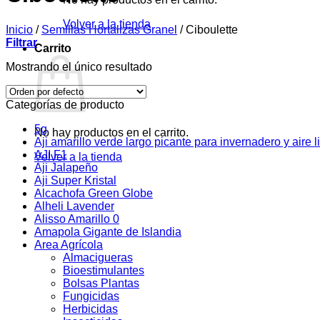
Volver a la tienda
Inicio
/
Semillas Hortalizas Granel
/
Ciboulette
Filtrar
Carrito
Mostrando el único resultado
Categorías de producto
5g
No hay productos en el carrito.
Aji amarillo verde largo picante para invernadero y aire l
AJI F1
Volver a la tienda
Aji Jalapeño
Aji Super Kristal
Alcachofa Green Globe
Alheli Lavender
Alisso Amarillo 0
Amapola Gigante de Islandia
Area Agrícola
Almacigueras
Bioestimulantes
Bolsas Plantas
Fungicidas
Herbicidas