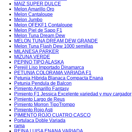
MAIZ SUPER DULCE
Melon Amarillo Oro
Melon Cantaloupe
Melon Jumbo
Melon OFEKF1 Contaloupe
Melon Piel de Sapo F1
Melon Tuna Dream Dew
MELON TUNA DREAM DEW GRANDE
Melon Tuna Flash Dew 1000 semillas
MILANESA PARKER
MIZUNA VERDE
PEPINO TIPO ALASKA
Perejil Liso Importado Dinamarca
PETUNIA COLORAMA VARIADA F1
Petunia Hibrida Blanaca Compacta Enana
Petunia Pendula de Balcon
Pimiento Amarillo Fantasy
Pimiento F1 Jessica Excelente variedad y muy cargador
Pimiento Largo de Reus
Pimiento Morron TipoTrompo
Pimiento Rojo Asti
PIMIENTO ROJO CUATRO CASCO
Portulaca Doble Variada
rama
REINA LUISA ENANA VARIADA