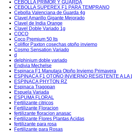
CEBOLLA PRIMOR Y GUARDA
CEBOLLA SUPEREX F1 PARA TEMPRANO
Cebolla Valenciana de Guarda 4g
Clavel Amarillo Gigante Mejorado
Clavel de India Orange
Clavel Doble Variado 1g
COCO
Coco Premium 50 lts
Coliflor Paxton cosechas otoño invierno
Cosmo Sensation Variado
d
delphinium doble variado
Endivia Mechelse
Espinaca F1 Manutara Otoño Invierno Primavera
ESPINACA F1 OTOÑO INVIERNO RESISTENTE A LA 
ESPINACA PHYTON RZ
Espinaca Tragopan
Espuela Variada
ESPUMA FLORAL
Fertilizante citricos
Fertilizante Floracion
fertilizante floracion anasac
Fertilizante Flores Plantas Acidas
fertilizante para rosa
Fertilizante para Rosas