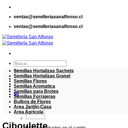
Saltar
al
ventas@semilleriasanalfonso.cl
contenido
ventas@semilleriasanalfonso.cl
Buscar
por:
Semillas Hortalizas Sachets
Semillas Hortalizas Granel
Semillas Flores
Semillas Aromatica
Semillas para Brotes
$
0
Semillas Forrajeras
Bulbos de Flores
Area Jardín-Casa
Area Agrícola
Ciboulette
No hay productos en el carrito.