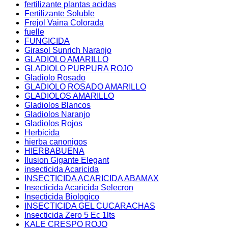
fertilizante plantas acidas
Fertilizante Soluble
Frejol Vaina Colorada
fuelle
FUNGICIDA
Girasol Sunrich Naranjo
GLADIOLO AMARILLO
GLADIOLO PURPURA ROJO
Gladiolo Rosado
GLADIOLO ROSADO AMARILLO
GLADIOLOS AMARILLO
Gladiolos Blancos
Gladiolos Naranjo
Gladiolos Rojos
Herbicida
hierba canonigos
HIERBABUENA
Ilusion Gigante Elegant
insecticida Acaricida
INSECTICIDA ACARICIDA ABAMAX
Insecticida Acaricida Selecron
Insecticida Biologico
INSECTICIDA GEL CUCARACHAS
Insecticida Zero 5 Ec 1lts
KALE CRESPO ROJO