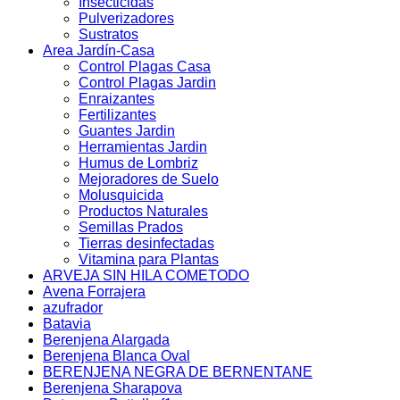
Insecticidas
Pulverizadores
Sustratos
Area Jardín-Casa
Control Plagas Casa
Control Plagas Jardin
Enraizantes
Fertilizantes
Guantes Jardin
Herramientas Jardin
Humus de Lombriz
Mejoradores de Suelo
Molusquicida
Productos Naturales
Semillas Prados
Tierras desinfectadas
Vitamina para Plantas
ARVEJA SIN HILA COMETODO
Avena Forrajera
azufrador
Batavia
Berenjena Alargada
Berenjena Blanca Oval
BERENJENA NEGRA DE BERNENTANE
Berenjena Sharapova