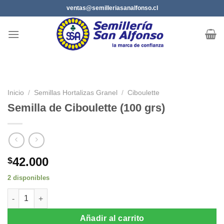
Saltar
ventas@semilleriasanalfonso.cl
al
contenido
Inicio
/
Semillas Hortalizas Granel
/
Ciboulette
Semilla de Ciboulette (100 grs)
42.000
$
2 disponibles
Semilla de Ciboulette (100 grs) cantidad
Añadir al carrito