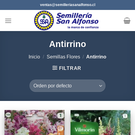
Saltar
ventas@semilleriasanalfonso.cl
al
contenido
Antirrino
Inicio
/
Semillas Flores
/
Antirrino
FILTRAR