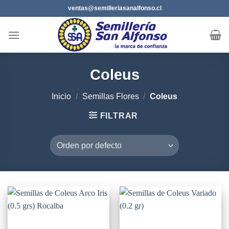
Saltar
ventas@semilleriasanalfonso.cl
al
contenido
Coleus
Inicio
/
Semillas Flores
/
Coleus
FILTRAR