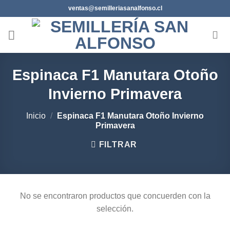
Saltar
ventas@semilleriasanalfonso.cl
al
contenido
Espinaca F1 Manutara Otoño
Invierno Primavera
Inicio
/
Espinaca F1 Manutara Otoño Invierno
Primavera
FILTRAR
No se encontraron productos que concuerden con la
selección.