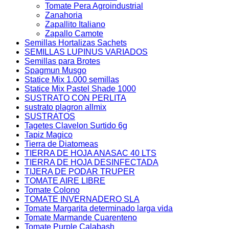
Tomate Pera Agroindustrial
Zanahoria
Zapallito Italiano
Zapallo Camote
Semillas Hortalizas Sachets
SEMILLAS LUPINUS VARIADOS
Semillas para Brotes
Spagmun Musgo
Statice Mix 1.000 semillas
Statice Mix Pastel Shade 1000
SUSTRATO CON PERLITA
sustrato plagron allmix
SUSTRATOS
Tagetes Clavelon Surtido 6g
Tapiz Magico
Tierra de Diatomeas
TIERRA DE HOJA ANASAC 40 LTS
TIERRA DE HOJA DESINFECTADA
TIJERA DE PODAR TRUPER
TOMATE AIRE LIBRE
Tomate Colono
TOMATE INVERNADERO SLA
Tomate Margarita determinado larga vida
Tomate Marmande Cuarenteno
Tomate Purple Calabash