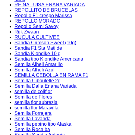
REINA LUISA ENANA VARIADA
REPOLLITO DE BRUCELAS
Repollo F1 crespo Marissa
REPOLLO MORADO
Repollo Semi Savoy
Rijk Zwaan
RUCULA CULTIVEE
Sandia Crimson Sweet (10g)
Sandia F1 Sta Matilde
Sandia Klondike 10 g
Sandia tipo Klondike Americana
Semilla Alheli Amarillo
Semilla Alheli Azul
SEMILLA CEBOLLA EN RAMA F1
Semilla Ciboulette 2g
Semilla Dalia Enana Variada
semilla de coliflor
Semilla de Flores
semilla flor aubrezia
semilla flor Maravilla
Semilla Forrajera
Semilla Lavanda
Semilla pepino tipo Alaska
Semilla Rocalba
Semilla Sandia Antonia