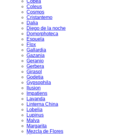
Cobea
Coleus
Cosmos
Cristantemo
Dalia
Diego de la noche
Domorphoteca
Espuela
Flox
Gallardia
Gazania
Geranio
Gerbera
Girasol
Godetia
Gypsophila
Ilusion
Impatiens
Lavanda
Linterna China
Lobelia
Lupinus
Malva
Margarita
Mezcla de Flores