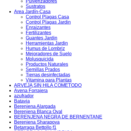
Pulverizadores
Sustratos
Area Jardín-Casa
Control Plagas Casa
Control Plagas Jardin
Enraizantes
Fertilizantes
Guantes Jardin
Herramientas Jardin
Humus de Lombriz
Mejoradores de Suelo
Molusquicida
Productos Naturales
Semillas Prados
Tierras desinfectadas
Vitamina para Plantas
ARVEJA SIN HILA COMETODO
Avena Forrajera
azufrador
Batavia
Berenjena Alargada
Berenjena Blanca Oval
BERENJENA NEGRA DE BERNENTANE
Berenjena Sharapova
Betarraga Bettollo f1