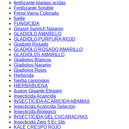
fertilizante plantas acidas
Fertilizante Soluble
Frejol Vaina Colorada
fuelle
FUNGICIDA
Girasol Sunrich Naranjo
GLADIOLO AMARILLO
GLADIOLO PURPURA ROJO
Gladiolo Rosado
GLADIOLO ROSADO AMARILLO
GLADIOLOS AMARILLO
Gladiolos Blancos
Gladiolos Naranjo
Gladiolos Rojos
Herbicida
hierba canonigos
HIERBABUENA
Ilusion Gigante Elegant
insecticida Acaricida
INSECTICIDA ACARICIDA ABAMAX
Insecticida Acaricida Selecron
Insecticida Biologico
INSECTICIDA GEL CUCARACHAS
Insecticida Zero 5 Ec 1lts
KALE CRESPO ROJO