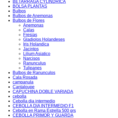
BETARRAGA CYLINDRICA
BOLSA PLANTAS
Bulbos
Bulbos de Anemonas
Bulbos de Flores
Anemonas
Calas
Fresias
Gladiolos Holandeses
Iris Holandica
Jacintos
Lilium Asiatico
Narcisos
Ranunculus
Tulipanes
Bulbos de Ranunculos
Cala Rosada
campanula
Cantaloupe
CAPUCHINA DOBLE VARIADA
cebolla
Cebolla dia intermedio
CEBOLLA DIA INTERMEDIO F1
Cebolla en Rama Estrella 500 grs
CEBOLLA PRIMOR Y GUARDA