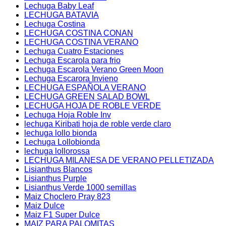
Lechuga Baby Leaf
LECHUGA BATAVIA
Lechuga Costina
LECHUGA COSTINA CONAN
LECHUGA COSTINA VERANO
Lechuga Cuatro Estaciones
Lechuga Escarola para frio
Lechuga Escarola Verano Green Moon
Lechuga Escarora Invieno
LECHUGA ESPAÑOLA VERANO
LECHUGA GREEN SALAD BOWL
LECHUGA HOJA DE ROBLE VERDE
Lechuga Hoja Roble Inv
lechuga Kiribati hoja de roble verde claro
lechuga lollo bionda
Lechuga Lollobionda
lechuga lollorossa
LECHUGA MILANESA DE VERANO PELLETIZADA
Lisianthus Blancos
Lisianthus Purple
Lisianthus Verde 1000 semillas
Maiz Choclero Pray 823
Maiz Dulce
Maiz F1 Super Dulce
MAIZ PARA PALOMITAS