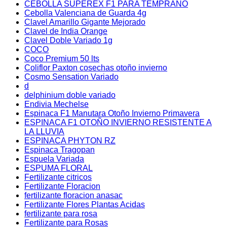
CEBOLLA SUPEREX F1 PARA TEMPRANO
Cebolla Valenciana de Guarda 4g
Clavel Amarillo Gigante Mejorado
Clavel de India Orange
Clavel Doble Variado 1g
COCO
Coco Premium 50 lts
Coliflor Paxton cosechas otoño invierno
Cosmo Sensation Variado
d
delphinium doble variado
Endivia Mechelse
Espinaca F1 Manutara Otoño Invierno Primavera
ESPINACA F1 OTOÑO INVIERNO RESISTENTE A
LA LLUVIA
ESPINACA PHYTON RZ
Espinaca Tragopan
Espuela Variada
ESPUMA FLORAL
Fertilizante citricos
Fertilizante Floracion
fertilizante floracion anasac
Fertilizante Flores Plantas Acidas
fertilizante para rosa
Fertilizante para Rosas