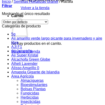
Inicio
/
Semillas Hortalizas Granel
/
Rucula
Filtrar
Volver a la tienda
Mostrando el único resultado
Carrito
Categorías de producto
5g
Aji amarillo verde largo picante para invernadero y aire
libre
No hay productos en el carrito.
AJI F1
Aji Jalapeño
Volver a la tienda
Aji Super Kristal
Alcachofa Green Globe
Alheli Lavender
Alisso Amarillo 0
Amapola Gigante de Islandia
Area Agrícola
Almacigueras
Bioestimulantes
Bolsas Plantas
Fungicidas
Herbicidas
Insecticidas