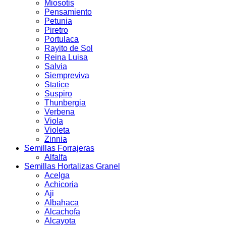
Miosotis
Pensamiento
Petunia
Piretro
Portulaca
Rayito de Sol
Reina Luisa
Salvia
Siempreviva
Statice
Suspiro
Thunbergia
Verbena
Viola
Violeta
Zinnia
Semillas Forrajeras
Alfalfa
Semillas Hortalizas Granel
Acelga
Achicoria
Aji
Albahaca
Alcachofa
Alcayota