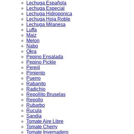
Lechuga Española
Lechuga Especial
Lechuga Hidroponica
Lechuga Hoja Roble
Lechuga Milanesa
Luffa
Maiz
Melon
Nabo
Okra
Pepino Ensalada
Pepino Pickle
Perejil
Pimiento
Puerro
Rabanito
Radichio
Repollito Bruselas
Repollo
Rubarbo
Rucula
Sandia
Tomate Aire Libre
Tomate Cherry
Tomate Invernadero