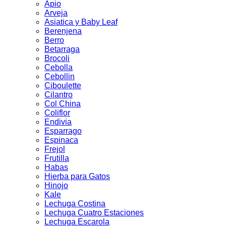
Apio
Arveja
Asiatica y Baby Leaf
Berenjena
Berro
Betarraga
Brocoli
Cebolla
Cebollin
Ciboulette
Cilantro
Col China
Coliflor
Endivia
Esparrago
Espinaca
Frejol
Frutilla
Habas
Hierba para Gatos
Hinojo
Kale
Lechuga Costina
Lechuga Cuatro Estaciones
Lechuga Escarola