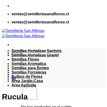
Saltar
al
ventas@semilleriasanalfonso.cl
contenido
ventas@semilleriasanalfonso.cl
Semillas Hortalizas Sachets
Buscar
Semillas Hortalizas Granel
por:
Semillas Flores
Semillas Aromatica
Semillas para Brotes
Semillas Forrajeras
Bulbos de Flores
$
0
Area Jardín-Casa
Area Agrícola
Rucula
No hay productos en el carrito.