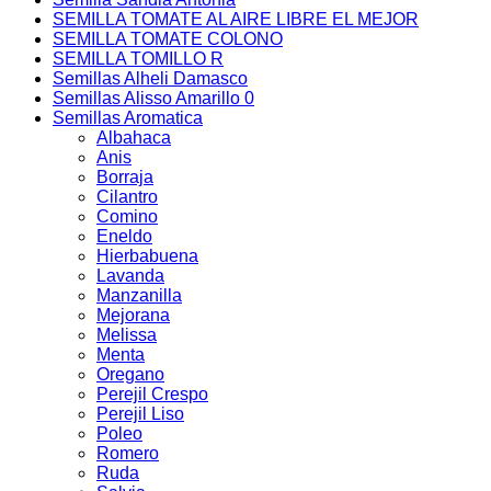
SEMILLA TOMATE AL AIRE LIBRE EL MEJOR
SEMILLA TOMATE COLONO
SEMILLA TOMILLO R
Semillas Alheli Damasco
Semillas Alisso Amarillo 0
Semillas Aromatica
Albahaca
Anis
Borraja
Cilantro
Comino
Eneldo
Hierbabuena
Lavanda
Manzanilla
Mejorana
Melissa
Menta
Oregano
Perejil Crespo
Perejil Liso
Poleo
Romero
Ruda