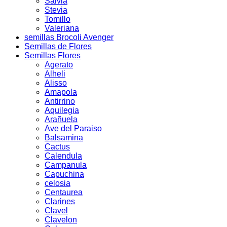
Salvia
Stevia
Tomillo
Valeriana
semillas Brocoli Avenger
Semillas de Flores
Semillas Flores
Agerato
Alheli
Alisso
Amapola
Antirrino
Aquilegia
Arañuela
Ave del Paraiso
Balsamina
Cactus
Calendula
Campanula
Capuchina
celosia
Centaurea
Clarines
Clavel
Clavelon