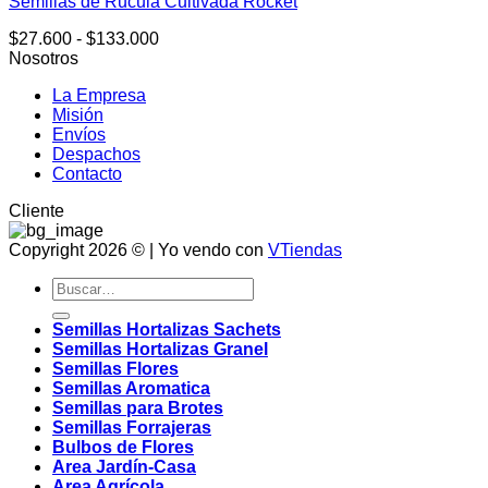
Semillas de Rucula Cultivada Rocket
variantes.
Las
Rango
$
27.600
-
$
133.000
opciones
de
Nosotros
se
precios:
pueden
La Empresa
desde
elegir
Misión
$27.600
en
Envíos
hasta
la
Despachos
$133.000
página
Contacto
de
producto
Cliente
Copyright 2026 © | Yo vendo con
VTiendas
Buscar
por:
Semillas Hortalizas Sachets
Semillas Hortalizas Granel
Semillas Flores
Semillas Aromatica
Semillas para Brotes
Semillas Forrajeras
Bulbos de Flores
Area Jardín-Casa
Area Agrícola