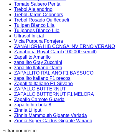
Tomate Salsero Perita
Trebol Alejandrino
Trebol Jardin Oconnors
Trebol Rosado Quiñequeli
Tulipan Blanco Lila
Tulipanes Blanco Lila
Ultrasol Inicial
Vicia Purpura Forrajera
ZANAHORIA HIB CONGA INVIERNO VERANO
Zanahoria Royal Carol (100.000 semill)
Zapallito Amarillo
zapallito Gray Zucchini
zapallito Italiano clarito
ZAPALLITO ITALIANO F1 BASSUCO
zapallito italiano F1 precos
Zapallito Italiano F1 Silvano
ZAPALLO BUTTERNUT
ZAPALLO BUTTERNUT F1 MELORA
Zapallo Camote Guarda
zapallo hib bola 8
Zinnia Liliput
Zinnia Mammouth Gigante Variada
Zinnia Super Cactus Gigante Variado
Filtrar por precio