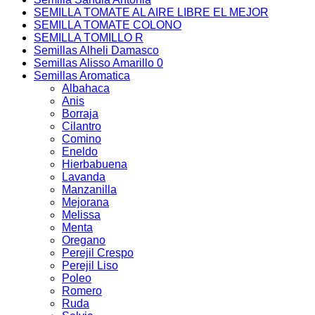
SEMILLA TOMATE AL AIRE LIBRE EL MEJOR
SEMILLA TOMATE COLONO
SEMILLA TOMILLO R
Semillas Alheli Damasco
Semillas Alisso Amarillo 0
Semillas Aromatica
Albahaca
Anis
Borraja
Cilantro
Comino
Eneldo
Hierbabuena
Lavanda
Manzanilla
Mejorana
Melissa
Menta
Oregano
Perejil Crespo
Perejil Liso
Poleo
Romero
Ruda