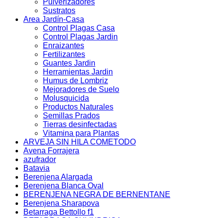
Pulverizadores
Sustratos
Area Jardín-Casa
Control Plagas Casa
Control Plagas Jardin
Enraizantes
Fertilizantes
Guantes Jardin
Herramientas Jardin
Humus de Lombriz
Mejoradores de Suelo
Molusquicida
Productos Naturales
Semillas Prados
Tierras desinfectadas
Vitamina para Plantas
ARVEJA SIN HILA COMETODO
Avena Forrajera
azufrador
Batavia
Berenjena Alargada
Berenjena Blanca Oval
BERENJENA NEGRA DE BERNENTANE
Berenjena Sharapova
Betarraga Bettollo f1