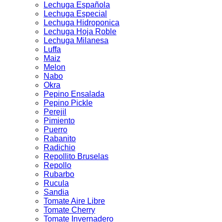
Lechuga Española
Lechuga Especial
Lechuga Hidroponica
Lechuga Hoja Roble
Lechuga Milanesa
Luffa
Maiz
Melon
Nabo
Okra
Pepino Ensalada
Pepino Pickle
Perejil
Pimiento
Puerro
Rabanito
Radichio
Repollito Bruselas
Repollo
Rubarbo
Rucula
Sandia
Tomate Aire Libre
Tomate Cherry
Tomate Invernadero