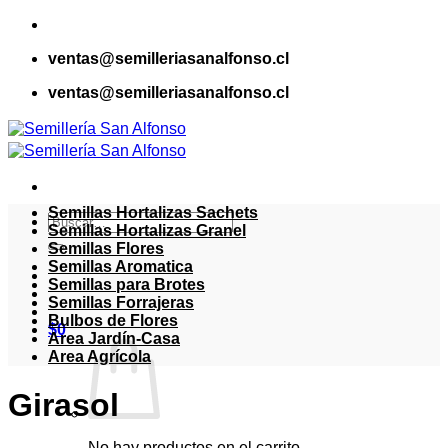
Saltar
al
ventas@semilleriasanalfonso.cl
contenido
ventas@semilleriasanalfonso.cl
Semillas Hortalizas Sachets
Buscar
Semillas Hortalizas Granel
por:
Semillas Flores
Semillas Aromatica
Semillas para Brotes
Semillas Forrajeras
Bulbos de Flores
$
0
Area Jardín-Casa
Area Agrícola
Girasol
No hay productos en el carrito.