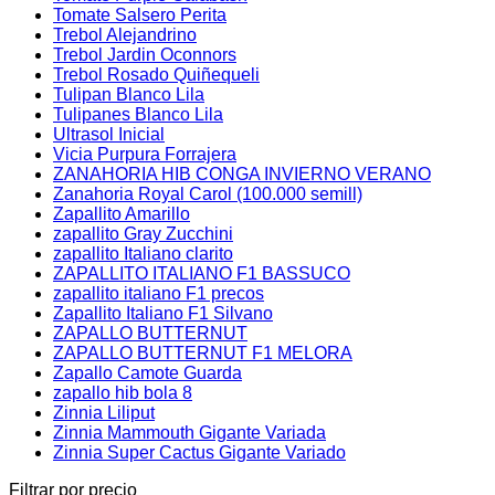
Tomate Salsero Perita
Trebol Alejandrino
Trebol Jardin Oconnors
Trebol Rosado Quiñequeli
Tulipan Blanco Lila
Tulipanes Blanco Lila
Ultrasol Inicial
Vicia Purpura Forrajera
ZANAHORIA HIB CONGA INVIERNO VERANO
Zanahoria Royal Carol (100.000 semill)
Zapallito Amarillo
zapallito Gray Zucchini
zapallito Italiano clarito
ZAPALLITO ITALIANO F1 BASSUCO
zapallito italiano F1 precos
Zapallito Italiano F1 Silvano
ZAPALLO BUTTERNUT
ZAPALLO BUTTERNUT F1 MELORA
Zapallo Camote Guarda
zapallo hib bola 8
Zinnia Liliput
Zinnia Mammouth Gigante Variada
Zinnia Super Cactus Gigante Variado
Filtrar por precio