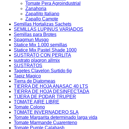
Tomate Pera Agroindustrial
Zanahoria
Zapallito Italiano
Zapallo Camote
Semillas Hortalizas Sachets
SEMILLAS LUPINUS VARIADOS
Semillas para Brotes
Spagmun Musgo
Statice Mix 1.000 semillas
Statice Mix Pastel Shade 1000
SUSTRATO CON PERLITA
sustrato plagron allmix
SUSTRATOS
Tagetes Clavelon Surtido 6g
Tapiz Magico
Tierra de Diatomeas
TIERRA DE HOJA ANASAC 40 LTS
TIERRA DE HOJA DESINFECTADA
TIJERA DE PODAR TRUPER
TOMATE AIRE LIBRE
Tomate Colono
TOMATE INVERNADERO SLA
Tomate Margarita determinado larga vida
Tomate Marmande Cuarenteno
Tomate Purple Calabash