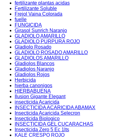
fertilizante plantas acidas
Fertilizante Soluble
Frejol Vaina Colorada
fuelle
FUNGICIDA
Girasol Sunrich Naranjo
GLADIOLO AMARILLO
GLADIOLO PURPURA ROJO
Gladiolo Rosado
GLADIOLO ROSADO AMARILLO
GLADIOLOS AMARILLO
Gladiolos Blancos
Gladiolos Naranjo
Gladiolos Rojos
Herbicida
hierba canonigos
HIERBABUENA
Ilusion Gigante Elegant
insecticida Acaricida
INSECTICIDA ACARICIDA ABAMAX
Insecticida Acaricida Selecron
Insecticida Biologico
INSECTICIDA GEL CUCARACHAS
Insecticida Zero 5 Ec 1lts
KALE CRESPO ROJO