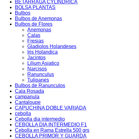
BETARRAGA CYLINDRICA
BOLSA PLANTAS
Bulbos
Bulbos de Anemonas
Bulbos de Flores
Anemonas
Calas
Fresias
Gladiolos Holandeses
Iris Holandica
Jacintos
Lilium Asiatico
Narcisos
Ranunculus
Tulipanes
Bulbos de Ranunculos
Cala Rosada
campanula
Cantaloupe
CAPUCHINA DOBLE VARIADA
cebolla
Cebolla dia intermedio
CEBOLLA DIA INTERMEDIO F1
Cebolla en Rama Estrella 500 grs
CEBOLLA PRIMOR Y GUARDA