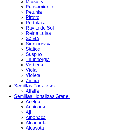
Miosotis
Pensamiento
Petunia
Piretro
Portulaca
Rayito de Sol
Reina Luisa
Salvia
Siempreviva
Statice
Suspiro
Thunbergia
Verbena
Viola
Violeta
Zinnia
Semillas Forrajeras
Alfalfa
Semillas Hortalizas Granel
Acelga
Achicoria
Aji
Albahaca
Alcachofa
Alcayota