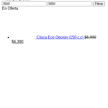
Precio
Precio
Filtrar
mínimo
máximo
En Oferta
Cloca Eco Opcion (150 c.c)
$
6.990
El
El
$
6.390
precio
precio
original
actual
era:
es:
$6.990.
$6.390.