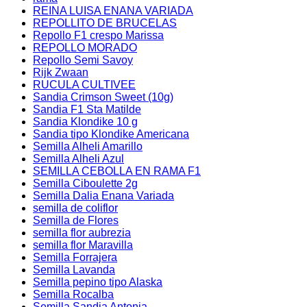
REINA LUISA ENANA VARIADA
REPOLLITO DE BRUCELAS
Repollo F1 crespo Marissa
REPOLLO MORADO
Repollo Semi Savoy
Rijk Zwaan
RUCULA CULTIVEE
Sandia Crimson Sweet (10g)
Sandia F1 Sta Matilde
Sandia Klondike 10 g
Sandia tipo Klondike Americana
Semilla Alheli Amarillo
Semilla Alheli Azul
SEMILLA CEBOLLA EN RAMA F1
Semilla Ciboulette 2g
Semilla Dalia Enana Variada
semilla de coliflor
Semilla de Flores
semilla flor aubrezia
semilla flor Maravilla
Semilla Forrajera
Semilla Lavanda
Semilla pepino tipo Alaska
Semilla Rocalba
Semilla Sandia Antonia