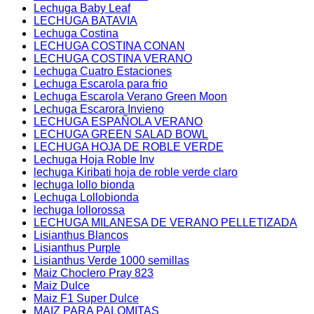
Lechuga Baby Leaf
LECHUGA BATAVIA
Lechuga Costina
LECHUGA COSTINA CONAN
LECHUGA COSTINA VERANO
Lechuga Cuatro Estaciones
Lechuga Escarola para frio
Lechuga Escarola Verano Green Moon
Lechuga Escarora Invieno
LECHUGA ESPAÑOLA VERANO
LECHUGA GREEN SALAD BOWL
LECHUGA HOJA DE ROBLE VERDE
Lechuga Hoja Roble Inv
lechuga Kiribati hoja de roble verde claro
lechuga lollo bionda
Lechuga Lollobionda
lechuga lollorossa
LECHUGA MILANESA DE VERANO PELLETIZADA
Lisianthus Blancos
Lisianthus Purple
Lisianthus Verde 1000 semillas
Maiz Choclero Pray 823
Maiz Dulce
Maiz F1 Super Dulce
MAIZ PARA PALOMITAS