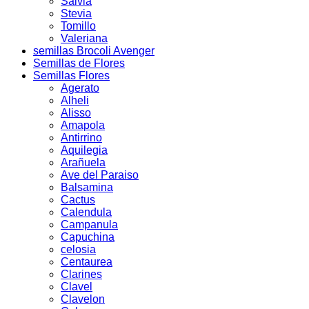
Salvia
Stevia
Tomillo
Valeriana
semillas Brocoli Avenger
Semillas de Flores
Semillas Flores
Agerato
Alheli
Alisso
Amapola
Antirrino
Aquilegia
Arañuela
Ave del Paraiso
Balsamina
Cactus
Calendula
Campanula
Capuchina
celosia
Centaurea
Clarines
Clavel
Clavelon