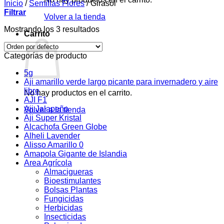
Inicio
/
Semillas Flores
/
Girasol
Filtrar
Volver a la tienda
Mostrando los 3 resultados
Carrito
Categorías de producto
5g
Aji amarillo verde largo picante para invernadero y aire
libre
No hay productos en el carrito.
AJI F1
Aji Jalapeño
Volver a la tienda
Aji Super Kristal
Alcachofa Green Globe
Alheli Lavender
Alisso Amarillo 0
Amapola Gigante de Islandia
Area Agrícola
Almacigueras
Bioestimulantes
Bolsas Plantas
Fungicidas
Herbicidas
Insecticidas