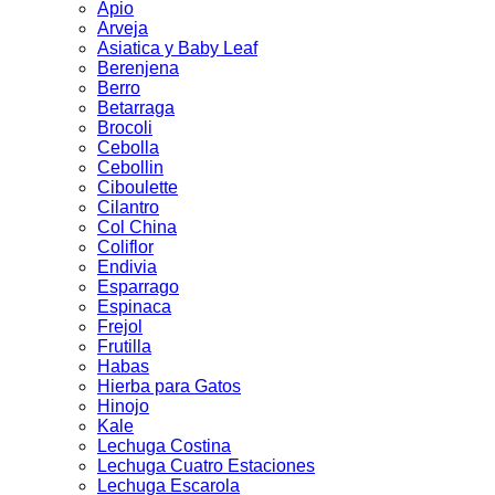
Apio
Arveja
Asiatica y Baby Leaf
Berenjena
Berro
Betarraga
Brocoli
Cebolla
Cebollin
Ciboulette
Cilantro
Col China
Coliflor
Endivia
Esparrago
Espinaca
Frejol
Frutilla
Habas
Hierba para Gatos
Hinojo
Kale
Lechuga Costina
Lechuga Cuatro Estaciones
Lechuga Escarola