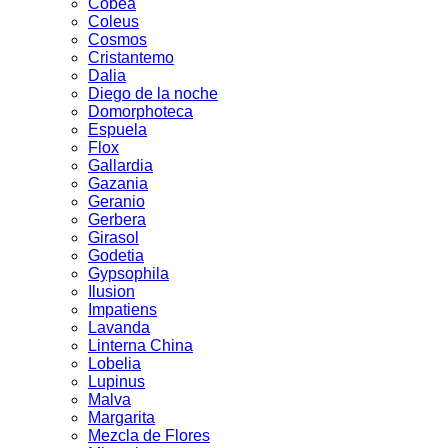
Cobea
Coleus
Cosmos
Cristantemo
Dalia
Diego de la noche
Domorphoteca
Espuela
Flox
Gallardia
Gazania
Geranio
Gerbera
Girasol
Godetia
Gypsophila
Ilusion
Impatiens
Lavanda
Linterna China
Lobelia
Lupinus
Malva
Margarita
Mezcla de Flores