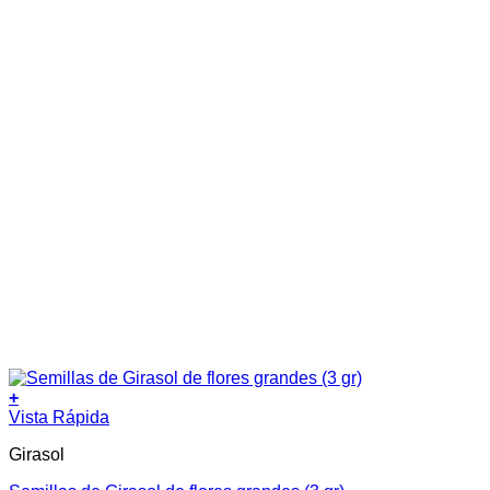
+
Vista Rápida
Girasol