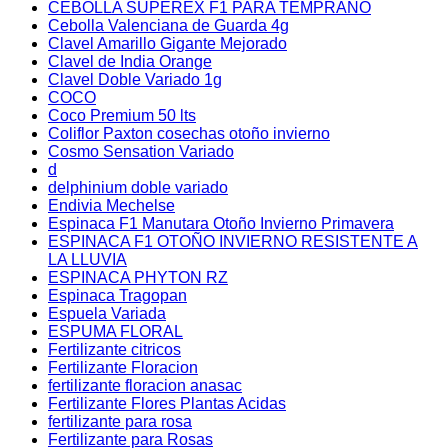
CEBOLLA SUPEREX F1 PARA TEMPRANO
Cebolla Valenciana de Guarda 4g
Clavel Amarillo Gigante Mejorado
Clavel de India Orange
Clavel Doble Variado 1g
COCO
Coco Premium 50 lts
Coliflor Paxton cosechas otoño invierno
Cosmo Sensation Variado
d
delphinium doble variado
Endivia Mechelse
Espinaca F1 Manutara Otoño Invierno Primavera
ESPINACA F1 OTOÑO INVIERNO RESISTENTE A
LA LLUVIA
ESPINACA PHYTON RZ
Espinaca Tragopan
Espuela Variada
ESPUMA FLORAL
Fertilizante citricos
Fertilizante Floracion
fertilizante floracion anasac
Fertilizante Flores Plantas Acidas
fertilizante para rosa
Fertilizante para Rosas