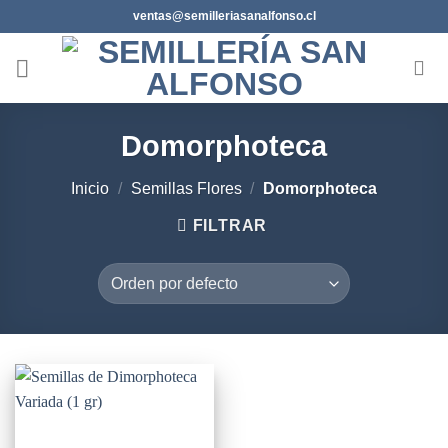
Saltar
ventas@semilleriasanalfonso.cl
al
contenido
Domorphoteca
Inicio
/
Semillas Flores
/
Domorphoteca
FILTRAR