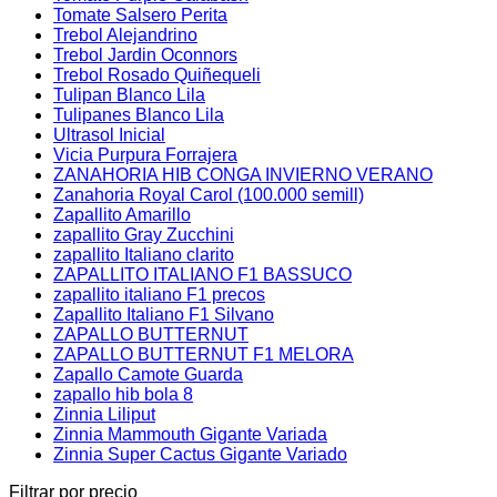
Tomate Salsero Perita
Trebol Alejandrino
Trebol Jardin Oconnors
Trebol Rosado Quiñequeli
Tulipan Blanco Lila
Tulipanes Blanco Lila
Ultrasol Inicial
Vicia Purpura Forrajera
ZANAHORIA HIB CONGA INVIERNO VERANO
Zanahoria Royal Carol (100.000 semill)
Zapallito Amarillo
zapallito Gray Zucchini
zapallito Italiano clarito
ZAPALLITO ITALIANO F1 BASSUCO
zapallito italiano F1 precos
Zapallito Italiano F1 Silvano
ZAPALLO BUTTERNUT
ZAPALLO BUTTERNUT F1 MELORA
Zapallo Camote Guarda
zapallo hib bola 8
Zinnia Liliput
Zinnia Mammouth Gigante Variada
Zinnia Super Cactus Gigante Variado
Filtrar por precio