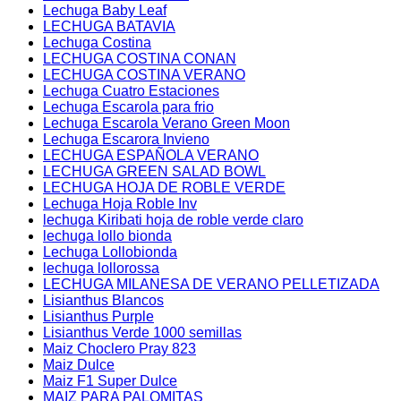
Lechuga Baby Leaf
LECHUGA BATAVIA
Lechuga Costina
LECHUGA COSTINA CONAN
LECHUGA COSTINA VERANO
Lechuga Cuatro Estaciones
Lechuga Escarola para frio
Lechuga Escarola Verano Green Moon
Lechuga Escarora Invieno
LECHUGA ESPAÑOLA VERANO
LECHUGA GREEN SALAD BOWL
LECHUGA HOJA DE ROBLE VERDE
Lechuga Hoja Roble Inv
lechuga Kiribati hoja de roble verde claro
lechuga lollo bionda
Lechuga Lollobionda
lechuga lollorossa
LECHUGA MILANESA DE VERANO PELLETIZADA
Lisianthus Blancos
Lisianthus Purple
Lisianthus Verde 1000 semillas
Maiz Choclero Pray 823
Maiz Dulce
Maiz F1 Super Dulce
MAIZ PARA PALOMITAS