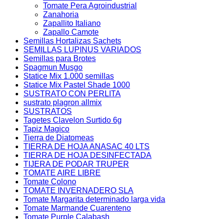
Tomate Pera Agroindustrial
Zanahoria
Zapallito Italiano
Zapallo Camote
Semillas Hortalizas Sachets
SEMILLAS LUPINUS VARIADOS
Semillas para Brotes
Spagmun Musgo
Statice Mix 1.000 semillas
Statice Mix Pastel Shade 1000
SUSTRATO CON PERLITA
sustrato plagron allmix
SUSTRATOS
Tagetes Clavelon Surtido 6g
Tapiz Magico
Tierra de Diatomeas
TIERRA DE HOJA ANASAC 40 LTS
TIERRA DE HOJA DESINFECTADA
TIJERA DE PODAR TRUPER
TOMATE AIRE LIBRE
Tomate Colono
TOMATE INVERNADERO SLA
Tomate Margarita determinado larga vida
Tomate Marmande Cuarenteno
Tomate Purple Calabash