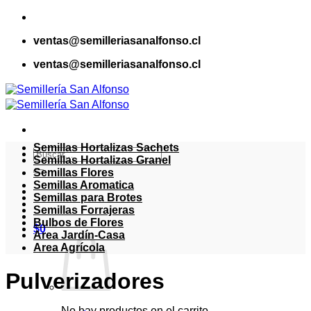
Saltar
al
ventas@semilleriasanalfonso.cl
contenido
ventas@semilleriasanalfonso.cl
Semillas Hortalizas Sachets
Buscar
Semillas Hortalizas Granel
por:
Semillas Flores
Semillas Aromatica
Semillas para Brotes
Semillas Forrajeras
Bulbos de Flores
$
0
Area Jardín-Casa
Area Agrícola
Pulverizadores
No hay productos en el carrito.