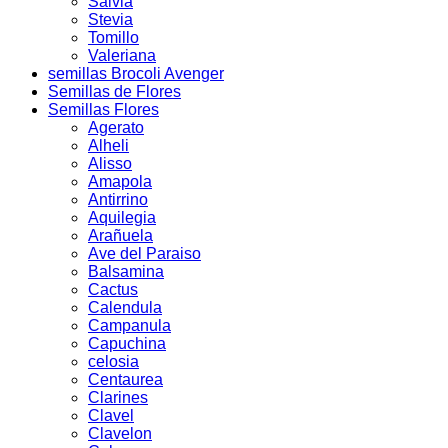
Salvia
Stevia
Tomillo
Valeriana
semillas Brocoli Avenger
Semillas de Flores
Semillas Flores
Agerato
Alheli
Alisso
Amapola
Antirrino
Aquilegia
Arañuela
Ave del Paraiso
Balsamina
Cactus
Calendula
Campanula
Capuchina
celosia
Centaurea
Clarines
Clavel
Clavelon