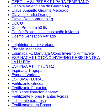
CEBOLLA SUPEREX F1 PARA TEMPRANO
Cebolla Valenciana de Guarda 4g
Clavel Amarillo Gigante Mejorado
Clavel de India Orange
Clavel Doble Variado 1g
COCO
Coco Premium 50 lts
Coliflor Paxton cosechas otoño invierno
Cosmo Sensation Variado
d
delphinium doble variado
Endivia Mechelse
Espinaca F1 Manutara Otoño Invierno Primavera
ESPINACA F1 OTOÑO INVIERNO RESISTENTE A
LA LLUVIA
ESPINACA PHYTON RZ
Espinaca Tragopan
Espuela Variada
ESPUMA FLORAL
Fertilizante citricos
Fertilizante Floracion
fertilizante floracion anasac
Fertilizante Flores Plantas Acidas
fertilizante para rosa
Fertilizante para Rosas