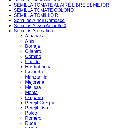
SEMILLA TOMATE AL AIRE LIBRE EL MEJOR
SEMILLA TOMATE COLONO
SEMILLA TOMILLO R
Semillas Alheli Damasco
Semillas Alisso Amarillo 0
Semillas Aromatica
Albahaca
Anis
Borraja
Cilantro
Comino
Eneldo
Hierbabuena
Lavanda
Manzanilla
Mejorana
Melissa
Menta
Oregano
Perejil Crespo
Perejil Liso
Poleo
Romero
Ruda