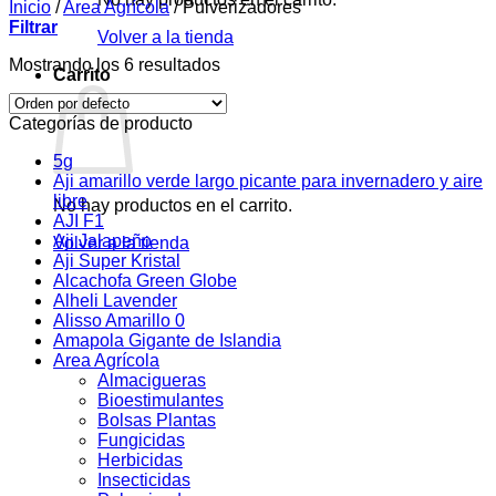
Inicio
/
Area Agrícola
/
Pulverizadores
Filtrar
Volver a la tienda
Mostrando los 6 resultados
Carrito
Categorías de producto
5g
Aji amarillo verde largo picante para invernadero y aire
libre
No hay productos en el carrito.
AJI F1
Aji Jalapeño
Volver a la tienda
Aji Super Kristal
Alcachofa Green Globe
Alheli Lavender
Alisso Amarillo 0
Amapola Gigante de Islandia
Area Agrícola
Almacigueras
Bioestimulantes
Bolsas Plantas
Fungicidas
Herbicidas
Insecticidas