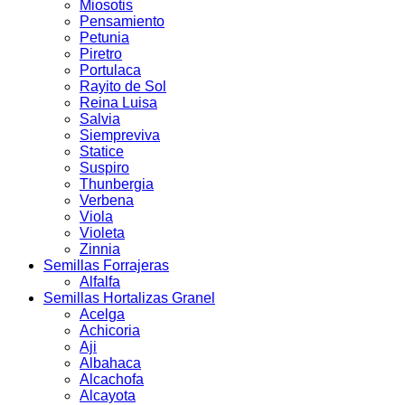
Miosotis
Pensamiento
Petunia
Piretro
Portulaca
Rayito de Sol
Reina Luisa
Salvia
Siempreviva
Statice
Suspiro
Thunbergia
Verbena
Viola
Violeta
Zinnia
Semillas Forrajeras
Alfalfa
Semillas Hortalizas Granel
Acelga
Achicoria
Aji
Albahaca
Alcachofa
Alcayota