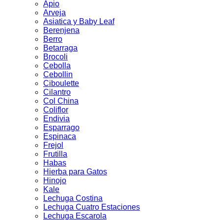
Apio
Arveja
Asiatica y Baby Leaf
Berenjena
Berro
Betarraga
Brocoli
Cebolla
Cebollin
Ciboulette
Cilantro
Col China
Coliflor
Endivia
Esparrago
Espinaca
Frejol
Frutilla
Habas
Hierba para Gatos
Hinojo
Kale
Lechuga Costina
Lechuga Cuatro Estaciones
Lechuga Escarola