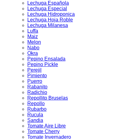
Lechuga Española
Lechuga Especial
Lechuga Hidroponica
Lechuga Hoja Roble
Lechuga Milanesa
Luffa
Maiz
Melon
Nabo
Okra
Pepino Ensalada
Pepino Pickle
Perejil
Pimiento
Puerro
Rabanito
Radichio
Repollito Bruselas
Repollo
Rubarbo
Rucula
Sandia
Tomate Aire Libre
Tomate Cherry
Tomate Invernadero