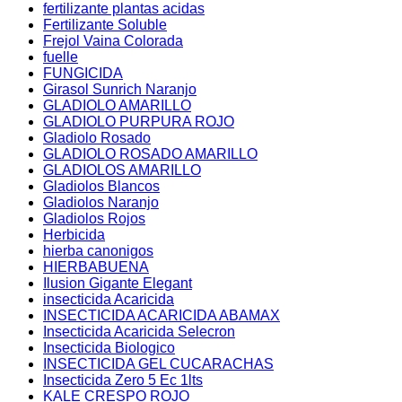
fertilizante plantas acidas
Fertilizante Soluble
Frejol Vaina Colorada
fuelle
FUNGICIDA
Girasol Sunrich Naranjo
GLADIOLO AMARILLO
GLADIOLO PURPURA ROJO
Gladiolo Rosado
GLADIOLO ROSADO AMARILLO
GLADIOLOS AMARILLO
Gladiolos Blancos
Gladiolos Naranjo
Gladiolos Rojos
Herbicida
hierba canonigos
HIERBABUENA
Ilusion Gigante Elegant
insecticida Acaricida
INSECTICIDA ACARICIDA ABAMAX
Insecticida Acaricida Selecron
Insecticida Biologico
INSECTICIDA GEL CUCARACHAS
Insecticida Zero 5 Ec 1lts
KALE CRESPO ROJO