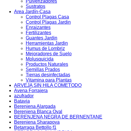
Pulverizadores
Sustratos
Area Jardín-Casa
Control Plagas Casa
Control Plagas Jardin
Enraizantes
Fertilizantes
Guantes Jardin
Herramientas Jardin
Humus de Lombriz
Mejoradores de Suelo
Molusquicida
Productos Naturales
Semillas Prados
Tierras desinfectadas
Vitamina para Plantas
ARVEJA SIN HILA COMETODO
Avena Forrajera
azufrador
Batavia
Berenjena Alargada
Berenjena Blanca Oval
BERENJENA NEGRA DE BERNENTANE
Berenjena Sharapova
Betarraga Bettollo f1