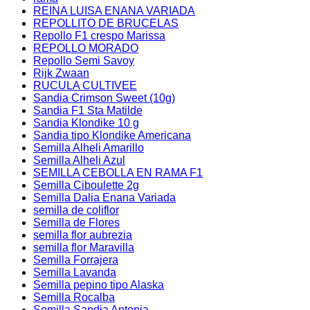
REINA LUISA ENANA VARIADA
REPOLLITO DE BRUCELAS
Repollo F1 crespo Marissa
REPOLLO MORADO
Repollo Semi Savoy
Rijk Zwaan
RUCULA CULTIVEE
Sandia Crimson Sweet (10g)
Sandia F1 Sta Matilde
Sandia Klondike 10 g
Sandia tipo Klondike Americana
Semilla Alheli Amarillo
Semilla Alheli Azul
SEMILLA CEBOLLA EN RAMA F1
Semilla Ciboulette 2g
Semilla Dalia Enana Variada
semilla de coliflor
Semilla de Flores
semilla flor aubrezia
semilla flor Maravilla
Semilla Forrajera
Semilla Lavanda
Semilla pepino tipo Alaska
Semilla Rocalba
Semilla Sandia Antonia