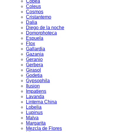
Cobea
Coleus
Cosmos
Cristantemo
Dalia
Diego de la noche
Domorphoteca
Espuela
Flox
Gallardia
Gazania
Geranio
Gerbera
Girasol
Godetia
Gypsophila
Ilusion
Impatiens
Lavanda
Linterna China
Lobelia
Lupinus
Malva
Margarita
Mezcla de Flores