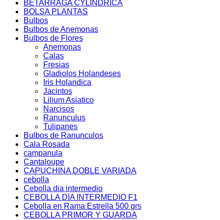
BETARRAGA CYLINDRICA
BOLSA PLANTAS
Bulbos
Bulbos de Anemonas
Bulbos de Flores
Anemonas
Calas
Fresias
Gladiolos Holandeses
Iris Holandica
Jacintos
Lilium Asiatico
Narcisos
Ranunculus
Tulipanes
Bulbos de Ranunculos
Cala Rosada
campanula
Cantaloupe
CAPUCHINA DOBLE VARIADA
cebolla
Cebolla dia intermedio
CEBOLLA DIA INTERMEDIO F1
Cebolla en Rama Estrella 500 grs
CEBOLLA PRIMOR Y GUARDA