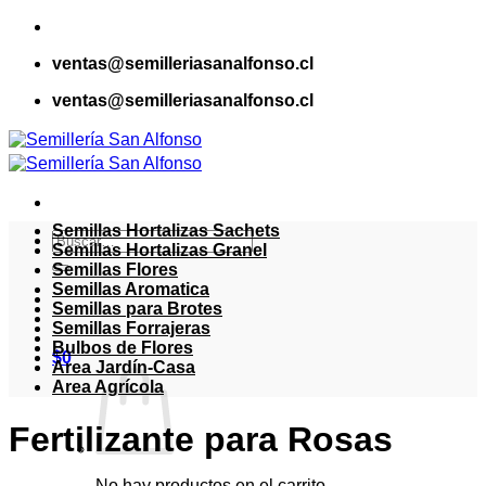
Saltar
al
ventas@semilleriasanalfonso.cl
contenido
ventas@semilleriasanalfonso.cl
Semillas Hortalizas Sachets
Buscar
Semillas Hortalizas Granel
por:
Semillas Flores
Semillas Aromatica
Semillas para Brotes
Semillas Forrajeras
Bulbos de Flores
$
0
Area Jardín-Casa
Area Agrícola
Fertilizante para Rosas
No hay productos en el carrito.