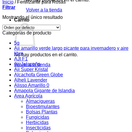
Inicio
/
Fertilizante para Rosas
Filtrar
Volver a la tienda
Mostrando el único resultado
Carrito
Categorías de producto
5g
Aji amarillo verde largo picante para invernadero y aire
libre
No hay productos en el carrito.
AJI F1
Aji Jalapeño
Volver a la tienda
Aji Super Kristal
Alcachofa Green Globe
Alheli Lavender
Alisso Amarillo 0
Amapola Gigante de Islandia
Area Agrícola
Almacigueras
Bioestimulantes
Bolsas Plantas
Fungicidas
Herbicidas
Insecticidas