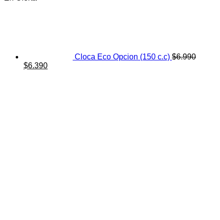
Cloca Eco Opcion (150 c.c)
$
6.990
El
El
$
6.390
precio
precio
original
actual
era:
es:
$6.990.
$6.390.