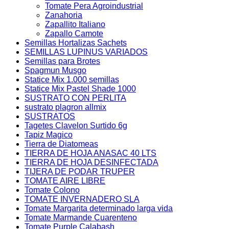
Tomate Pera Agroindustrial
Zanahoria
Zapallito Italiano
Zapallo Camote
Semillas Hortalizas Sachets
SEMILLAS LUPINUS VARIADOS
Semillas para Brotes
Spagmun Musgo
Statice Mix 1.000 semillas
Statice Mix Pastel Shade 1000
SUSTRATO CON PERLITA
sustrato plagron allmix
SUSTRATOS
Tagetes Clavelon Surtido 6g
Tapiz Magico
Tierra de Diatomeas
TIERRA DE HOJA ANASAC 40 LTS
TIERRA DE HOJA DESINFECTADA
TIJERA DE PODAR TRUPER
TOMATE AIRE LIBRE
Tomate Colono
TOMATE INVERNADERO SLA
Tomate Margarita determinado larga vida
Tomate Marmande Cuarenteno
Tomate Purple Calabash