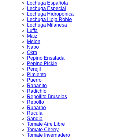
Lechuga Española
Lechuga Especial
Lechuga Hidroponica
Lechuga Hoja Roble
Lechuga Milanesa
Luffa
Maiz
Melon
Nabo
Okra
Pepino Ensalada
Pepino Pickle
Perejil
Pimiento
Puerro
Rabanito
Radichio
Repollito Bruselas
Repollo
Rubarbo
Rucula
Sandia
Tomate Aire Libre
Tomate Cherry
Tomate Invernadero