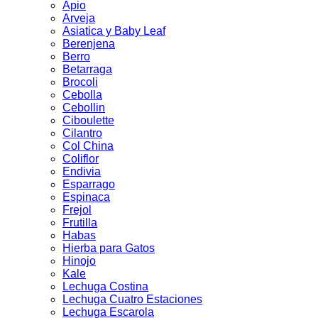
Apio
Arveja
Asiatica y Baby Leaf
Berenjena
Berro
Betarraga
Brocoli
Cebolla
Cebollin
Ciboulette
Cilantro
Col China
Coliflor
Endivia
Esparrago
Espinaca
Frejol
Frutilla
Habas
Hierba para Gatos
Hinojo
Kale
Lechuga Costina
Lechuga Cuatro Estaciones
Lechuga Escarola