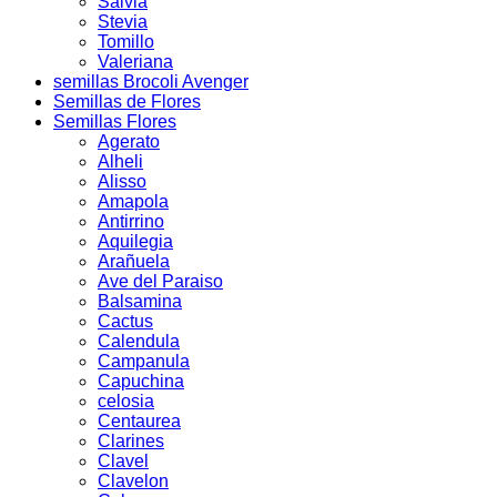
Salvia
Stevia
Tomillo
Valeriana
semillas Brocoli Avenger
Semillas de Flores
Semillas Flores
Agerato
Alheli
Alisso
Amapola
Antirrino
Aquilegia
Arañuela
Ave del Paraiso
Balsamina
Cactus
Calendula
Campanula
Capuchina
celosia
Centaurea
Clarines
Clavel
Clavelon