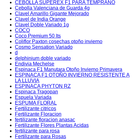
CEBOLLA SUPEREX F1 PARA TEMPRANO
Cebolla Valenciana de Guarda 4g
Clavel Amarillo Gigante Mejorado
Clavel de India Orange
Clavel Doble Variado 1g
COCO
Coco Premium 50 lts
Coliflor Paxton cosechas otoño invierno
Cosmo Sensation Variado
d
delphinium doble variado
Endivia Mechelse
Espinaca F1 Manutara Otoño Invierno Primavera
ESPINACA F1 OTOÑO INVIERNO RESISTENTE A
LA LLUVIA
ESPINACA PHYTON RZ
Espinaca Tragopan
Espuela Variada
ESPUMA FLORAL
Fertilizante citricos
Fertilizante Floracion
fertilizante floracion anasac
Fertilizante Flores Plantas Acidas
fertilizante para rosa
Fertilizante para Rosas