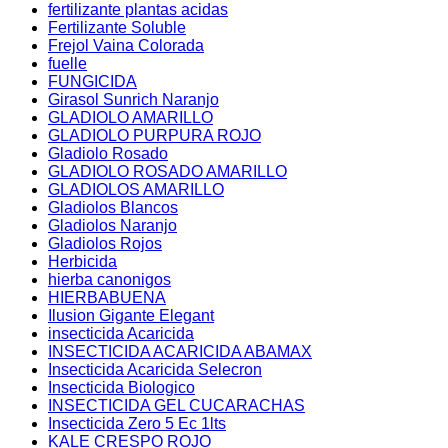
fertilizante plantas acidas
Fertilizante Soluble
Frejol Vaina Colorada
fuelle
FUNGICIDA
Girasol Sunrich Naranjo
GLADIOLO AMARILLO
GLADIOLO PURPURA ROJO
Gladiolo Rosado
GLADIOLO ROSADO AMARILLO
GLADIOLOS AMARILLO
Gladiolos Blancos
Gladiolos Naranjo
Gladiolos Rojos
Herbicida
hierba canonigos
HIERBABUENA
Ilusion Gigante Elegant
insecticida Acaricida
INSECTICIDA ACARICIDA ABAMAX
Insecticida Acaricida Selecron
Insecticida Biologico
INSECTICIDA GEL CUCARACHAS
Insecticida Zero 5 Ec 1lts
KALE CRESPO ROJO