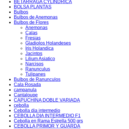
BETARRAGA CYLINDRICA
BOLSA PLANTAS
Bulbos
Bulbos de Anemonas
Bulbos de Flores
Anemonas
Calas
Fresias
Gladiolos Holandeses
Iris Holandica
Jacintos
Lilium Asiatico
Narcisos
Ranunculus
Tulipanes
Bulbos de Ranunculos
Cala Rosada
campanula
Cantaloupe
CAPUCHINA DOBLE VARIADA
cebolla
Cebolla dia intermedio
CEBOLLA DIA INTERMEDIO F1
Cebolla en Rama Estrella 500 grs
CEBOLLA PRIMOR Y GUARDA