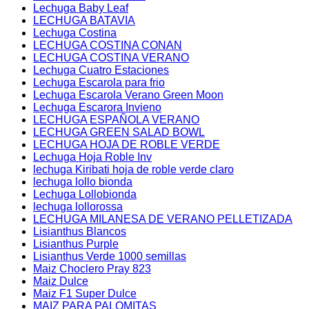
Lechuga Baby Leaf
LECHUGA BATAVIA
Lechuga Costina
LECHUGA COSTINA CONAN
LECHUGA COSTINA VERANO
Lechuga Cuatro Estaciones
Lechuga Escarola para frio
Lechuga Escarola Verano Green Moon
Lechuga Escarora Invieno
LECHUGA ESPAÑOLA VERANO
LECHUGA GREEN SALAD BOWL
LECHUGA HOJA DE ROBLE VERDE
Lechuga Hoja Roble Inv
lechuga Kiribati hoja de roble verde claro
lechuga lollo bionda
Lechuga Lollobionda
lechuga lollorossa
LECHUGA MILANESA DE VERANO PELLETIZADA
Lisianthus Blancos
Lisianthus Purple
Lisianthus Verde 1000 semillas
Maiz Choclero Pray 823
Maiz Dulce
Maiz F1 Super Dulce
MAIZ PARA PALOMITAS