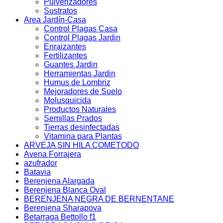
Pulverizadores
Sustratos
Area Jardín-Casa
Control Plagas Casa
Control Plagas Jardin
Enraizantes
Fertilizantes
Guantes Jardin
Herramientas Jardin
Humus de Lombriz
Mejoradores de Suelo
Molusquicida
Productos Naturales
Semillas Prados
Tierras desinfectadas
Vitamina para Plantas
ARVEJA SIN HILA COMETODO
Avena Forrajera
azufrador
Batavia
Berenjena Alargada
Berenjena Blanca Oval
BERENJENA NEGRA DE BERNENTANE
Berenjena Sharapova
Betarraga Bettollo f1