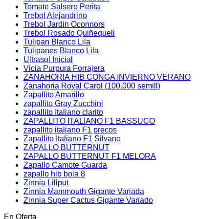
Tomate Salsero Perita
Trebol Alejandrino
Trebol Jardin Oconnors
Trebol Rosado Quiñequeli
Tulipan Blanco Lila
Tulipanes Blanco Lila
Ultrasol Inicial
Vicia Purpura Forrajera
ZANAHORIA HIB CONGA INVIERNO VERANO
Zanahoria Royal Carol (100.000 semill)
Zapallito Amarillo
zapallito Gray Zucchini
zapallito Italiano clarito
ZAPALLITO ITALIANO F1 BASSUCO
zapallito italiano F1 precos
Zapallito Italiano F1 Silvano
ZAPALLO BUTTERNUT
ZAPALLO BUTTERNUT F1 MELORA
Zapallo Camote Guarda
zapallo hib bola 8
Zinnia Liliput
Zinnia Mammouth Gigante Variada
Zinnia Super Cactus Gigante Variado
En Oferta