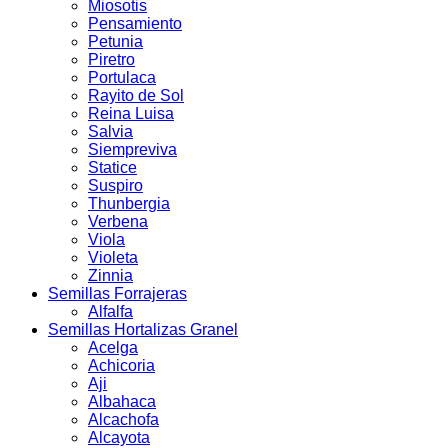
Miosotis
Pensamiento
Petunia
Piretro
Portulaca
Rayito de Sol
Reina Luisa
Salvia
Siempreviva
Statice
Suspiro
Thunbergia
Verbena
Viola
Violeta
Zinnia
Semillas Forrajeras
Alfalfa
Semillas Hortalizas Granel
Acelga
Achicoria
Aji
Albahaca
Alcachofa
Alcayota