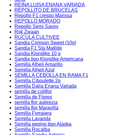
REINA LUISA ENANA VARIADA
REPOLLITO DE BRUCELAS
Repollo F1 crespo Marissa
REPOLLO MORADO
Repollo Semi Savoy
Rijk Zwaan
RUCULA CULTIVEE
Sandia Crimson Sweet (10g)
Sandia F1 Sta Matilde
Sandia Klondike 10 g
Sandia tipo Klondike Americana
Semilla Alheli Amarillo
Semilla Alheli Azul
SEMILLA CEBOLLA EN RAMA F1
Semilla Ciboulette 2g
Semilla Dalia Enana Variada
semilla de coliflor
Semilla de Flores
semilla flor aubrezia
semilla flor Maravilla
Semilla Forrajera
Semilla Lavanda
Semilla pepino tipo Alaska
Semilla Rocalba
Semilla Sandia Antonia