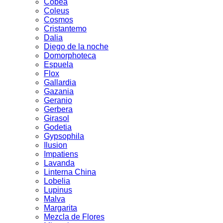
Cobea
Coleus
Cosmos
Cristantemo
Dalia
Diego de la noche
Domorphoteca
Espuela
Flox
Gallardia
Gazania
Geranio
Gerbera
Girasol
Godetia
Gypsophila
Ilusion
Impatiens
Lavanda
Linterna China
Lobelia
Lupinus
Malva
Margarita
Mezcla de Flores