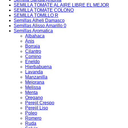
SEMILLA TOMATE AL AIRE LIBRE EL MEJOR
SEMILLA TOMATE COLONO
SEMILLA TOMILLO R
Semillas Alheli Damasco
Semillas Alisso Amarillo 0
Semillas Aromatica
Albahaca
Anis
Borraja
Cilantro
Comino
Eneldo
Hierbabuena
Lavanda
Manzanilla
Mejorana
Melissa
Menta
Oregano
Perejil Crespo
Perejil Liso
Poleo
Romero
Ruda