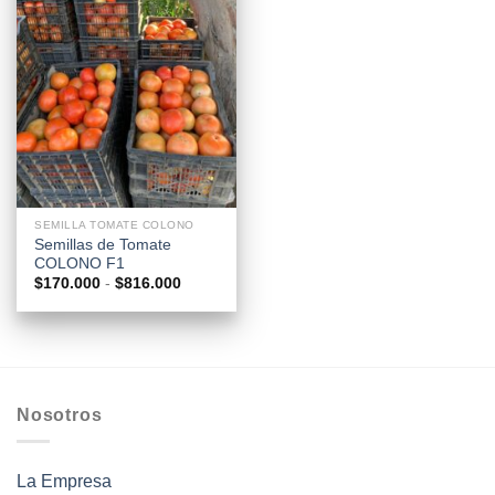
SEMILLA TOMATE COLONO
Semillas de Tomate
COLONO F1
Rango
$
170.000
-
$
816.000
de
precios:
desde
$170.000
hasta
$816.000
Nosotros
La Empresa