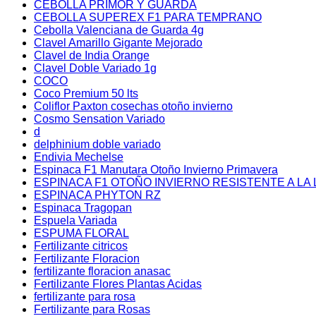
CEBOLLA PRIMOR Y GUARDA
CEBOLLA SUPEREX F1 PARA TEMPRANO
Cebolla Valenciana de Guarda 4g
Clavel Amarillo Gigante Mejorado
Clavel de India Orange
Clavel Doble Variado 1g
COCO
Coco Premium 50 lts
Coliflor Paxton cosechas otoño invierno
Cosmo Sensation Variado
d
delphinium doble variado
Endivia Mechelse
Espinaca F1 Manutara Otoño Invierno Primavera
ESPINACA F1 OTOÑO INVIERNO RESISTENTE A LA 
ESPINACA PHYTON RZ
Espinaca Tragopan
Espuela Variada
ESPUMA FLORAL
Fertilizante citricos
Fertilizante Floracion
fertilizante floracion anasac
Fertilizante Flores Plantas Acidas
fertilizante para rosa
Fertilizante para Rosas