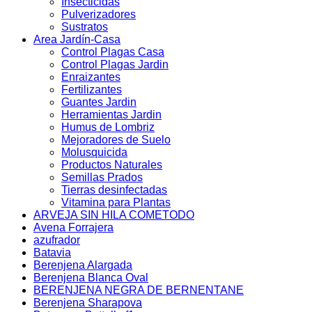
Insecticidas
Pulverizadores
Sustratos
Area Jardín-Casa
Control Plagas Casa
Control Plagas Jardin
Enraizantes
Fertilizantes
Guantes Jardin
Herramientas Jardin
Humus de Lombriz
Mejoradores de Suelo
Molusquicida
Productos Naturales
Semillas Prados
Tierras desinfectadas
Vitamina para Plantas
ARVEJA SIN HILA COMETODO
Avena Forrajera
azufrador
Batavia
Berenjena Alargada
Berenjena Blanca Oval
BERENJENA NEGRA DE BERNENTANE
Berenjena Sharapova