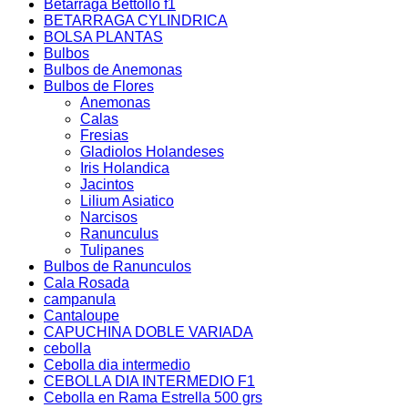
Betarraga Bettollo f1
BETARRAGA CYLINDRICA
BOLSA PLANTAS
Bulbos
Bulbos de Anemonas
Bulbos de Flores
Anemonas
Calas
Fresias
Gladiolos Holandeses
Iris Holandica
Jacintos
Lilium Asiatico
Narcisos
Ranunculus
Tulipanes
Bulbos de Ranunculos
Cala Rosada
campanula
Cantaloupe
CAPUCHINA DOBLE VARIADA
cebolla
Cebolla dia intermedio
CEBOLLA DIA INTERMEDIO F1
Cebolla en Rama Estrella 500 grs