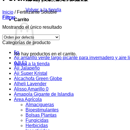
Volver a la tienda
Inicio
/
Fertilizante Soluble
Filtrar
Carrito
Mostrando el único resultado
Categorías de producto
5g
No hay productos en el carrito.
Aji amarillo verde largo picante para invernadero y aire l
AJI F1
Volver a la tienda
Aji Jalapeño
Aji Super Kristal
Alcachofa Green Globe
Alheli Lavender
Alisso Amarillo 0
Amapola Gigante de Islandia
Area Agrícola
Almacigueras
Bioestimulantes
Bolsas Plantas
Fungicidas
Herbicidas