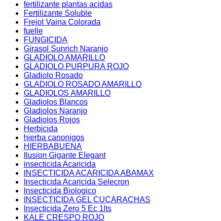
fertilizante plantas acidas
Fertilizante Soluble
Frejol Vaina Colorada
fuelle
FUNGICIDA
Girasol Sunrich Naranjo
GLADIOLO AMARILLO
GLADIOLO PURPURA ROJO
Gladiolo Rosado
GLADIOLO ROSADO AMARILLO
GLADIOLOS AMARILLO
Gladiolos Blancos
Gladiolos Naranjo
Gladiolos Rojos
Herbicida
hierba canonigos
HIERBABUENA
Ilusion Gigante Elegant
insecticida Acaricida
INSECTICIDA ACARICIDA ABAMAX
Insecticida Acaricida Selecron
Insecticida Biologico
INSECTICIDA GEL CUCARACHAS
Insecticida Zero 5 Ec 1lts
KALE CRESPO ROJO