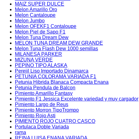
MAIZ SUPER DULCE
Melon Amarillo Oro
Melon Cantaloupe
Melon Jumbo
Melon OFEKF1 Contaloupe
Melon Piel de Sapo F1
Melon Tuna Dream Dew
MELON TUNA DREAM DEW GRANDE
Melon Tuna Flash Dew 1000 semillas
MILANESA PARKER
MIZUNA VERDE
PEPINO TIPO ALASKA
Perejil Liso Importado Dinamarca
PETUNIA COLORAMA VARIADA F1
Petunia Hibrida Blanaca Compacta Enana
Petunia Pendula de Balcon
Pimiento Amarillo Fantasy
Pimiento F1 Jessica Excelente variedad y muy cargador
Pimiento Largo de Reus
Pimiento Morron TipoTrompo
Pimiento Rojo Asti
PIMIENTO ROJO CUATRO CASCO
Portulaca Doble Variada
rama
REINA LUISA ENANA VARIADA