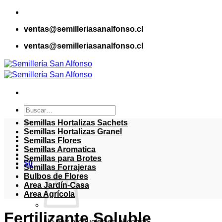
Saltar
al
ventas@semilleriasanalfonso.cl
contenido
ventas@semilleriasanalfonso.cl
Buscar
por:
Semillas Hortalizas Sachets
Semillas Hortalizas Granel
Semillas Flores
Semillas Aromatica
Semillas para Brotes
$
0
Semillas Forrajeras
Bulbos de Flores
Area Jardín-Casa
Area Agrícola
Fertilizante Soluble
No hay productos en el carrito.