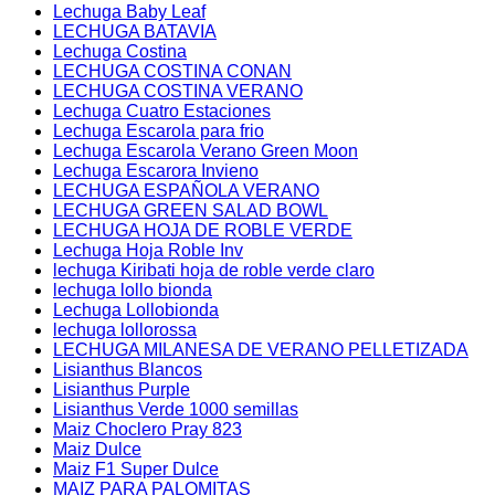
Lechuga Baby Leaf
LECHUGA BATAVIA
Lechuga Costina
LECHUGA COSTINA CONAN
LECHUGA COSTINA VERANO
Lechuga Cuatro Estaciones
Lechuga Escarola para frio
Lechuga Escarola Verano Green Moon
Lechuga Escarora Invieno
LECHUGA ESPAÑOLA VERANO
LECHUGA GREEN SALAD BOWL
LECHUGA HOJA DE ROBLE VERDE
Lechuga Hoja Roble Inv
lechuga Kiribati hoja de roble verde claro
lechuga lollo bionda
Lechuga Lollobionda
lechuga lollorossa
LECHUGA MILANESA DE VERANO PELLETIZADA
Lisianthus Blancos
Lisianthus Purple
Lisianthus Verde 1000 semillas
Maiz Choclero Pray 823
Maiz Dulce
Maiz F1 Super Dulce
MAIZ PARA PALOMITAS