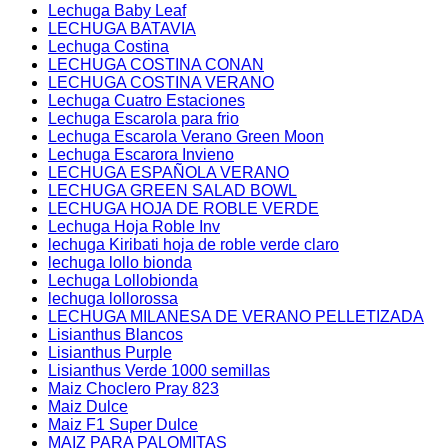
Lechuga Baby Leaf
LECHUGA BATAVIA
Lechuga Costina
LECHUGA COSTINA CONAN
LECHUGA COSTINA VERANO
Lechuga Cuatro Estaciones
Lechuga Escarola para frio
Lechuga Escarola Verano Green Moon
Lechuga Escarora Invieno
LECHUGA ESPAÑOLA VERANO
LECHUGA GREEN SALAD BOWL
LECHUGA HOJA DE ROBLE VERDE
Lechuga Hoja Roble Inv
lechuga Kiribati hoja de roble verde claro
lechuga lollo bionda
Lechuga Lollobionda
lechuga lollorossa
LECHUGA MILANESA DE VERANO PELLETIZADA
Lisianthus Blancos
Lisianthus Purple
Lisianthus Verde 1000 semillas
Maiz Choclero Pray 823
Maiz Dulce
Maiz F1 Super Dulce
MAIZ PARA PALOMITAS