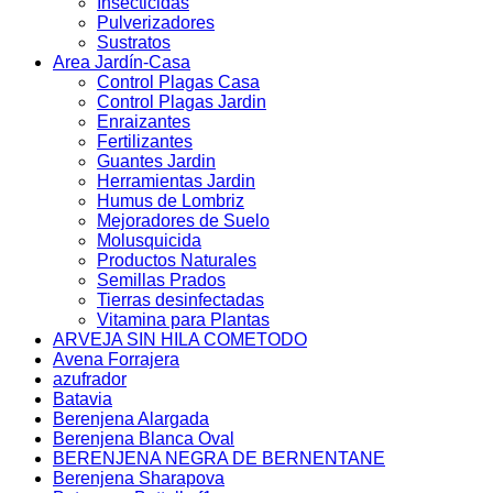
Insecticidas
Pulverizadores
Sustratos
Area Jardín-Casa
Control Plagas Casa
Control Plagas Jardin
Enraizantes
Fertilizantes
Guantes Jardin
Herramientas Jardin
Humus de Lombriz
Mejoradores de Suelo
Molusquicida
Productos Naturales
Semillas Prados
Tierras desinfectadas
Vitamina para Plantas
ARVEJA SIN HILA COMETODO
Avena Forrajera
azufrador
Batavia
Berenjena Alargada
Berenjena Blanca Oval
BERENJENA NEGRA DE BERNENTANE
Berenjena Sharapova