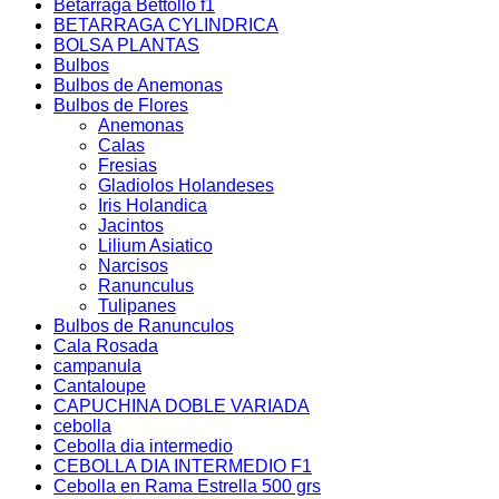
Betarraga Bettollo f1
BETARRAGA CYLINDRICA
BOLSA PLANTAS
Bulbos
Bulbos de Anemonas
Bulbos de Flores
Anemonas
Calas
Fresias
Gladiolos Holandeses
Iris Holandica
Jacintos
Lilium Asiatico
Narcisos
Ranunculus
Tulipanes
Bulbos de Ranunculos
Cala Rosada
campanula
Cantaloupe
CAPUCHINA DOBLE VARIADA
cebolla
Cebolla dia intermedio
CEBOLLA DIA INTERMEDIO F1
Cebolla en Rama Estrella 500 grs