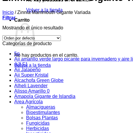
Volver a la tienda
Inicio
/
Zinnia Mammouth Gigante Variada
Filtrar
Carrito
Mostrando el único resultado
Categorías de producto
5g
No hay productos en el carrito.
Aji amarillo verde largo picante para invernadero y aire l
AJI F1
Volver a la tienda
Aji Jalapeño
Aji Super Kristal
Alcachofa Green Globe
Alheli Lavender
Alisso Amarillo 0
Amapola Gigante de Islandia
Area Agrícola
Almacigueras
Bioestimulantes
Bolsas Plantas
Fungicidas
Herbicidas