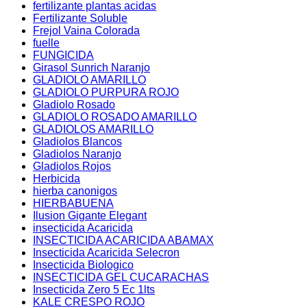
fertilizante plantas acidas
Fertilizante Soluble
Frejol Vaina Colorada
fuelle
FUNGICIDA
Girasol Sunrich Naranjo
GLADIOLO AMARILLO
GLADIOLO PURPURA ROJO
Gladiolo Rosado
GLADIOLO ROSADO AMARILLO
GLADIOLOS AMARILLO
Gladiolos Blancos
Gladiolos Naranjo
Gladiolos Rojos
Herbicida
hierba canonigos
HIERBABUENA
Ilusion Gigante Elegant
insecticida Acaricida
INSECTICIDA ACARICIDA ABAMAX
Insecticida Acaricida Selecron
Insecticida Biologico
INSECTICIDA GEL CUCARACHAS
Insecticida Zero 5 Ec 1lts
KALE CRESPO ROJO