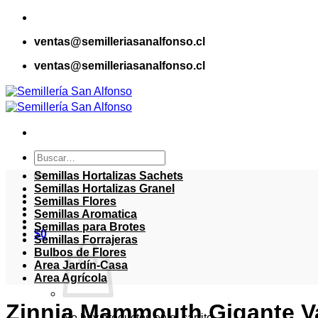
Saltar
al
ventas@semilleriasanalfonso.cl
contenido
ventas@semilleriasanalfonso.cl
Buscar
por:
Semillas Hortalizas Sachets
Semillas Hortalizas Granel
Semillas Flores
Semillas Aromatica
Semillas para Brotes
$
0
Semillas Forrajeras
Bulbos de Flores
Area Jardín-Casa
Area Agrícola
Zinnia Mammouth Gigante V
No hay productos en el carrito.