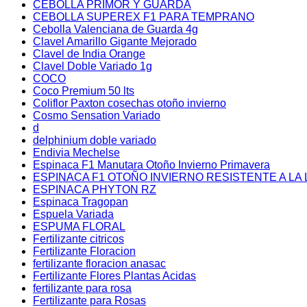
CEBOLLA PRIMOR Y GUARDA
CEBOLLA SUPEREX F1 PARA TEMPRANO
Cebolla Valenciana de Guarda 4g
Clavel Amarillo Gigante Mejorado
Clavel de India Orange
Clavel Doble Variado 1g
COCO
Coco Premium 50 lts
Coliflor Paxton cosechas otoño invierno
Cosmo Sensation Variado
d
delphinium doble variado
Endivia Mechelse
Espinaca F1 Manutara Otoño Invierno Primavera
ESPINACA F1 OTOÑO INVIERNO RESISTENTE A LA 
ESPINACA PHYTON RZ
Espinaca Tragopan
Espuela Variada
ESPUMA FLORAL
Fertilizante citricos
Fertilizante Floracion
fertilizante floracion anasac
Fertilizante Flores Plantas Acidas
fertilizante para rosa
Fertilizante para Rosas