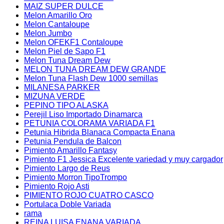
MAIZ SUPER DULCE
Melon Amarillo Oro
Melon Cantaloupe
Melon Jumbo
Melon OFEKF1 Contaloupe
Melon Piel de Sapo F1
Melon Tuna Dream Dew
MELON TUNA DREAM DEW GRANDE
Melon Tuna Flash Dew 1000 semillas
MILANESA PARKER
MIZUNA VERDE
PEPINO TIPO ALASKA
Perejil Liso Importado Dinamarca
PETUNIA COLORAMA VARIADA F1
Petunia Hibrida Blanaca Compacta Enana
Petunia Pendula de Balcon
Pimiento Amarillo Fantasy
Pimiento F1 Jessica Excelente variedad y muy cargador
Pimiento Largo de Reus
Pimiento Morron TipoTrompo
Pimiento Rojo Asti
PIMIENTO ROJO CUATRO CASCO
Portulaca Doble Variada
rama
REINA LUISA ENANA VARIADA