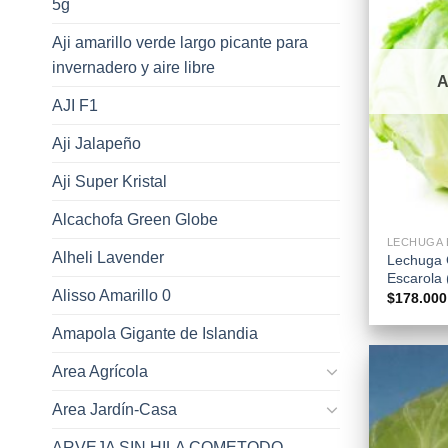
5g
Aji amarillo verde largo picante para
invernadero y aire libre
AJI F1
Aji Jalapeño
Aji Super Kristal
+
Alcachofa Green Globe
LECHUGA 
Alheli Lavender
Lechuga
Escarola
Alisso Amarillo 0
$
178.000
Amapola Gigante de Islandia
Area Agrícola
Area Jardín-Casa
ARVEJA SIN HILA COMETODO