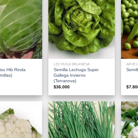
+
+
LECHUGA MILANESA
ARVEJ
iso Hib.Rinda
Semilla Lechuga Super
Semill
millas)
Gallega Invierno
(Terranova)
$
36.000
$
7.80