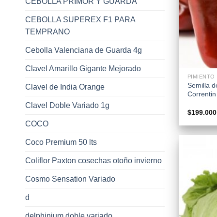
CEBOLLA PRIMOR Y GUARDA
CEBOLLA SUPEREX F1 PARA
TEMPRANO
Cebolla Valenciana de Guarda 4g
+
Clavel Amarillo Gigante Mejorado
PIMIENTO
Semilla 
Clavel de India Orange
Correntin
Clavel Doble Variado 1g
$
199.000
COCO
Coco Premium 50 lts
Coliflor Paxton cosechas otoño invierno
Cosmo Sensation Variado
d
delphinium doble variado