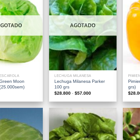
AGOTADO
AGOTADO
+
+
ESCAROLA
LECHUGA MILANESA
PIMIE
 Green Moon
Lechuga Milanesa Parker
Pimien
 (25.000sem)
100 grs
grs)
Rango
$
28.800
-
$
57.000
$
28.0
de
precios:
desde
$28.800
hasta
$57.000