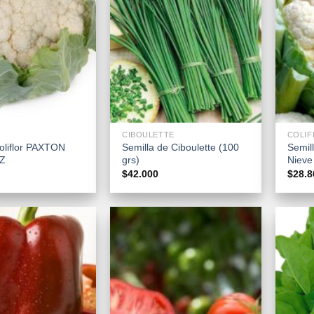
+
+
CIBOULETTE
COLIF
oliflor PAXTON
Semilla de Ciboulette (100
Semill
RZ
grs)
Nieve
$
42.000
$
28.8