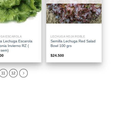
+
UGA ESCAROLA
LECHUGA HOJA ROBLE
la Lechuga Escarola
Semilla Lechuga Red Salad
onia Invierno RZ (
Bowl 100 grs
 sem)
00
$
24.500
11
12