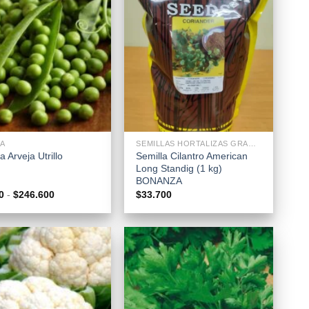
+
A
SEMILLAS HORTALIZAS GRANEL
Semilla Cilantro American
a Arveja Utrillo
Long Standig (1 kg)
BONANZA
Rango
0
-
$
246.600
$
33.700
de
precios:
desde
$7.800
hasta
$246.600