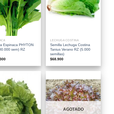
+
ACA
LECHUGA COSTINA
la Espinaca PHYTON
Semilla Lechuga Costina
00.000 sem) RZ
Tanius Verano RZ (5.000
semillas)
300
$
68.900
AGOTADO