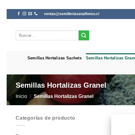
Saltar
ventas@semilleriasanalfonso.cl
al
contenido
Buscar
por:
Semillas Hortalizas Sachets
Semillas Hortalizas Gran
Semillas Hortalizas Granel
Inicio
/
Semillas Hortalizas Granel
Categorías de producto