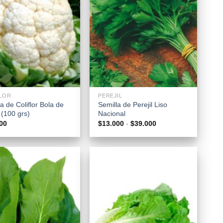
+
LOR
PEREJIL
a de Coliflor Bola de
Semilla de Perejil Liso
 (100 grs)
Nacional
Rango
00
$
13.000
-
$
39.000
de
precios:
desde
$13.000
hasta
$39.000