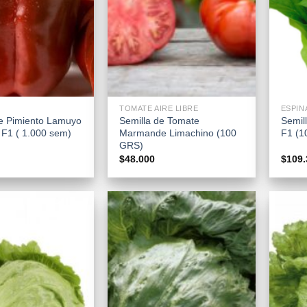
+
+
TOMATE AIRE LIBRE
ESPIN
de Pimiento Lamuyo
Semilla de Tomate
Semil
 F1 ( 1.000 sem)
Marmande Limachino (100
F1 (1
GRS)
$
48.000
$
109.