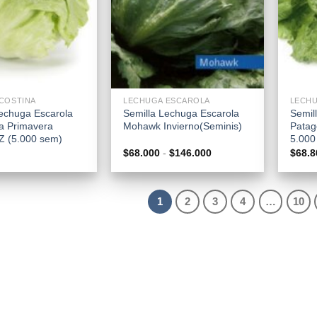
+
+
COSTINA
LECHUGA ESCAROLA
LECH
Lechuga Escarola
Semilla Lechuga Escarola
Semil
a Primavera
Mohawk Invierno(Seminis)
Patag
Z (5.000 sem)
5.000
Rango
$
68.000
-
$
146.000
$
68.8
de
precios:
desde
$68.000
1
2
3
4
…
10
hasta
$146.000