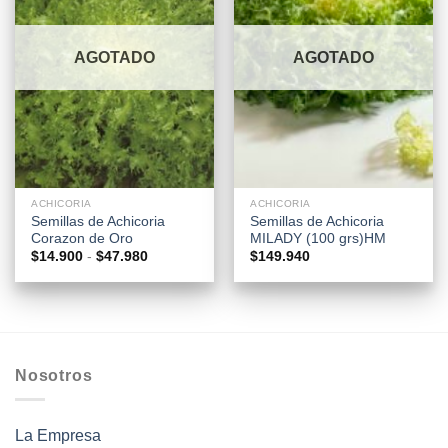
AGOTADO
AGOTADO
ACHICORIA
ACHICORIA
Semillas de Achicoria
Semillas de Achicoria
Corazon de Oro
MILADY (100 grs)HM
Rango
$
14.900
-
$
47.980
$
149.940
de
precios:
desde
$14.900
hasta
$47.980
Nosotros
La Empresa