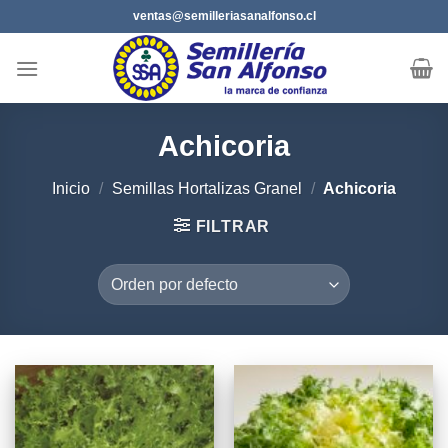
Saltar
ventas@semilleriasanalfonso.cl
al
contenido
Achicoria
Inicio
/
Semillas Hortalizas Granel
/
Achicoria
FILTRAR