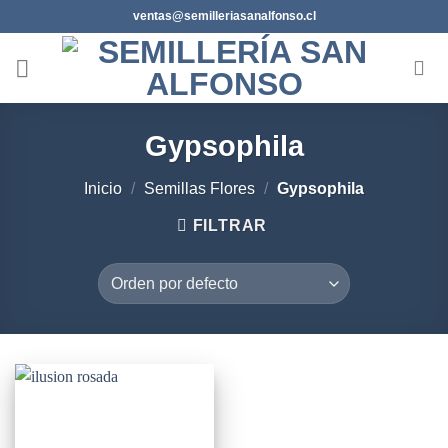
Saltar
ventas@semilleriasanalfonso.cl
al
contenido
Gypsophila
Inicio
/
Semillas Flores
/
Gypsophila
FILTRAR