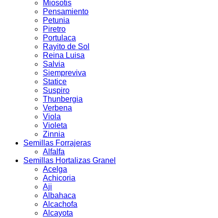
Miosotis
Pensamiento
Petunia
Piretro
Portulaca
Rayito de Sol
Reina Luisa
Salvia
Siempreviva
Statice
Suspiro
Thunbergia
Verbena
Viola
Violeta
Zinnia
Semillas Forrajeras
Alfalfa
Semillas Hortalizas Granel
Acelga
Achicoria
Aji
Albahaca
Alcachofa
Alcayota