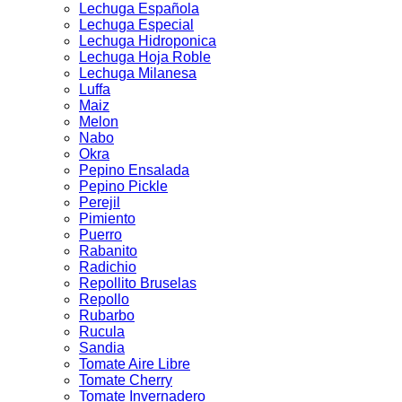
Lechuga Española
Lechuga Especial
Lechuga Hidroponica
Lechuga Hoja Roble
Lechuga Milanesa
Luffa
Maiz
Melon
Nabo
Okra
Pepino Ensalada
Pepino Pickle
Perejil
Pimiento
Puerro
Rabanito
Radichio
Repollito Bruselas
Repollo
Rubarbo
Rucula
Sandia
Tomate Aire Libre
Tomate Cherry
Tomate Invernadero