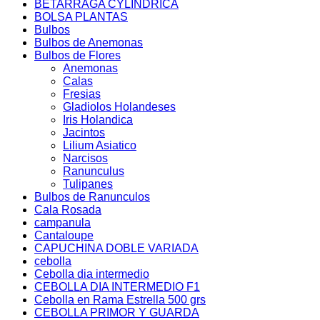
BETARRAGA CYLINDRICA
BOLSA PLANTAS
Bulbos
Bulbos de Anemonas
Bulbos de Flores
Anemonas
Calas
Fresias
Gladiolos Holandeses
Iris Holandica
Jacintos
Lilium Asiatico
Narcisos
Ranunculus
Tulipanes
Bulbos de Ranunculos
Cala Rosada
campanula
Cantaloupe
CAPUCHINA DOBLE VARIADA
cebolla
Cebolla dia intermedio
CEBOLLA DIA INTERMEDIO F1
Cebolla en Rama Estrella 500 grs
CEBOLLA PRIMOR Y GUARDA