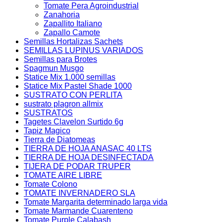
Tomate Pera Agroindustrial
Zanahoria
Zapallito Italiano
Zapallo Camote
Semillas Hortalizas Sachets
SEMILLAS LUPINUS VARIADOS
Semillas para Brotes
Spagmun Musgo
Statice Mix 1.000 semillas
Statice Mix Pastel Shade 1000
SUSTRATO CON PERLITA
sustrato plagron allmix
SUSTRATOS
Tagetes Clavelon Surtido 6g
Tapiz Magico
Tierra de Diatomeas
TIERRA DE HOJA ANASAC 40 LTS
TIERRA DE HOJA DESINFECTADA
TIJERA DE PODAR TRUPER
TOMATE AIRE LIBRE
Tomate Colono
TOMATE INVERNADERO SLA
Tomate Margarita determinado larga vida
Tomate Marmande Cuarenteno
Tomate Purple Calabash