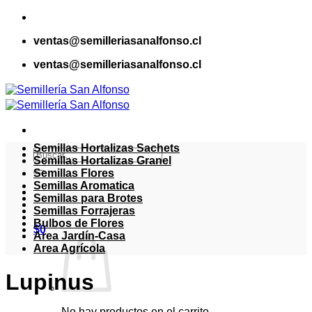
Saltar
al
ventas@semilleriasanalfonso.cl
contenido
ventas@semilleriasanalfonso.cl
Semillas Hortalizas Sachets
Buscar
Semillas Hortalizas Granel
por:
Semillas Flores
Semillas Aromatica
Semillas para Brotes
Semillas Forrajeras
Bulbos de Flores
$
0
Area Jardín-Casa
Area Agrícola
Lupinus
No hay productos en el carrito.