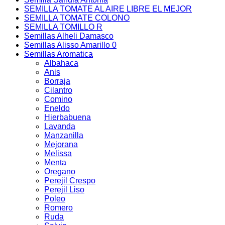
SEMILLA TOMATE AL AIRE LIBRE EL MEJOR
SEMILLA TOMATE COLONO
SEMILLA TOMILLO R
Semillas Alheli Damasco
Semillas Alisso Amarillo 0
Semillas Aromatica
Albahaca
Anis
Borraja
Cilantro
Comino
Eneldo
Hierbabuena
Lavanda
Manzanilla
Mejorana
Melissa
Menta
Oregano
Perejil Crespo
Perejil Liso
Poleo
Romero
Ruda