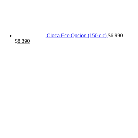
Cloca Eco Opcion (150 c.c)
$
6.990
El
El
$
6.390
precio
precio
original
actual
era:
es:
$6.990.
$6.390.