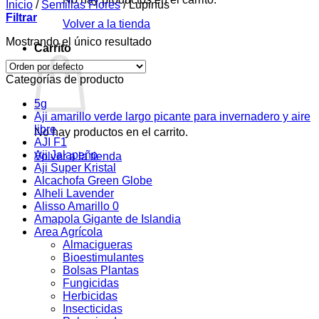
Inicio
/
Semillas Flores
/
Lupinus
Filtrar
Volver a la tienda
Mostrando el único resultado
Carrito
Categorías de producto
5g
Aji amarillo verde largo picante para invernadero y aire
libre
No hay productos en el carrito.
AJI F1
Aji Jalapeño
Volver a la tienda
Aji Super Kristal
Alcachofa Green Globe
Alheli Lavender
Alisso Amarillo 0
Amapola Gigante de Islandia
Area Agrícola
Almacigueras
Bioestimulantes
Bolsas Plantas
Fungicidas
Herbicidas
Insecticidas