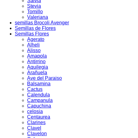
Salvia
Stevia
Tomillo
Valeriana
semillas Brocoli Avenger
Semillas de Flores
Semillas Flores
Agerato
Alheli
Alisso
Amapola
Antirrino
Aquilegia
Arañuela
Ave del Paraiso
Balsamina
Cactus
Calendula
Campanula
Capuchina
celosia
Centaurea
Clarines
Clavel
Clavelon