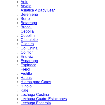
Apio
Arveja
Asiatica y Baby Leaf
Berenjena
Berro
Betarraga
Brocoli
Cebolla
Cebollin
Ciboulette
Cilantro
Col China
Coliflor
Endivia
Esparrago
Espinaca
Frejol
Frutilla
Habas
Hierba para Gatos
Hinojo
Kale
Lechuga Costina
Lechuga Cuatro Estaciones
Lechuga Escarola