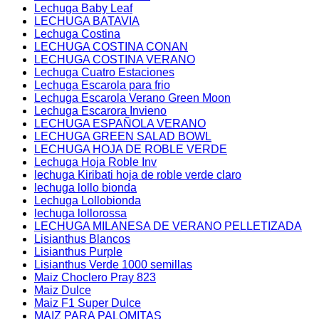
Lechuga Baby Leaf
LECHUGA BATAVIA
Lechuga Costina
LECHUGA COSTINA CONAN
LECHUGA COSTINA VERANO
Lechuga Cuatro Estaciones
Lechuga Escarola para frio
Lechuga Escarola Verano Green Moon
Lechuga Escarora Invieno
LECHUGA ESPAÑOLA VERANO
LECHUGA GREEN SALAD BOWL
LECHUGA HOJA DE ROBLE VERDE
Lechuga Hoja Roble Inv
lechuga Kiribati hoja de roble verde claro
lechuga lollo bionda
Lechuga Lollobionda
lechuga lollorossa
LECHUGA MILANESA DE VERANO PELLETIZADA
Lisianthus Blancos
Lisianthus Purple
Lisianthus Verde 1000 semillas
Maiz Choclero Pray 823
Maiz Dulce
Maiz F1 Super Dulce
MAIZ PARA PALOMITAS