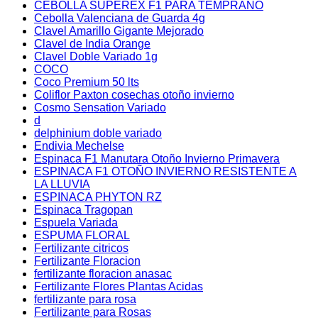
CEBOLLA SUPEREX F1 PARA TEMPRANO
Cebolla Valenciana de Guarda 4g
Clavel Amarillo Gigante Mejorado
Clavel de India Orange
Clavel Doble Variado 1g
COCO
Coco Premium 50 lts
Coliflor Paxton cosechas otoño invierno
Cosmo Sensation Variado
d
delphinium doble variado
Endivia Mechelse
Espinaca F1 Manutara Otoño Invierno Primavera
ESPINACA F1 OTOÑO INVIERNO RESISTENTE A
LA LLUVIA
ESPINACA PHYTON RZ
Espinaca Tragopan
Espuela Variada
ESPUMA FLORAL
Fertilizante citricos
Fertilizante Floracion
fertilizante floracion anasac
Fertilizante Flores Plantas Acidas
fertilizante para rosa
Fertilizante para Rosas