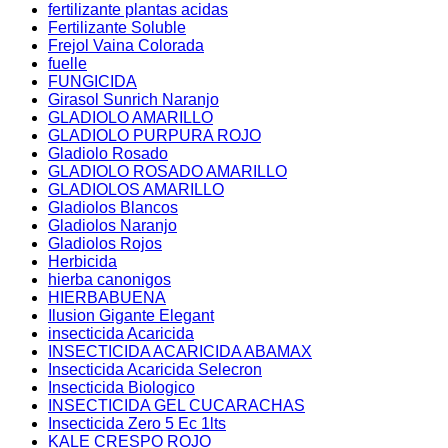
fertilizante plantas acidas
Fertilizante Soluble
Frejol Vaina Colorada
fuelle
FUNGICIDA
Girasol Sunrich Naranjo
GLADIOLO AMARILLO
GLADIOLO PURPURA ROJO
Gladiolo Rosado
GLADIOLO ROSADO AMARILLO
GLADIOLOS AMARILLO
Gladiolos Blancos
Gladiolos Naranjo
Gladiolos Rojos
Herbicida
hierba canonigos
HIERBABUENA
Ilusion Gigante Elegant
insecticida Acaricida
INSECTICIDA ACARICIDA ABAMAX
Insecticida Acaricida Selecron
Insecticida Biologico
INSECTICIDA GEL CUCARACHAS
Insecticida Zero 5 Ec 1lts
KALE CRESPO ROJO