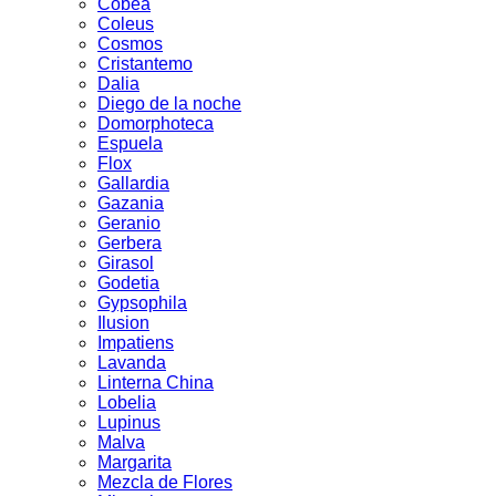
Cobea
Coleus
Cosmos
Cristantemo
Dalia
Diego de la noche
Domorphoteca
Espuela
Flox
Gallardia
Gazania
Geranio
Gerbera
Girasol
Godetia
Gypsophila
Ilusion
Impatiens
Lavanda
Linterna China
Lobelia
Lupinus
Malva
Margarita
Mezcla de Flores