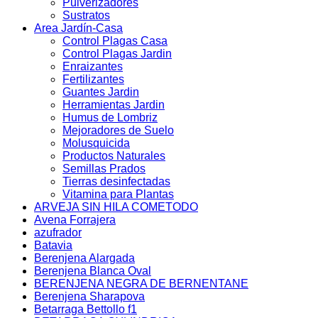
Pulverizadores
Sustratos
Area Jardín-Casa
Control Plagas Casa
Control Plagas Jardin
Enraizantes
Fertilizantes
Guantes Jardin
Herramientas Jardin
Humus de Lombriz
Mejoradores de Suelo
Molusquicida
Productos Naturales
Semillas Prados
Tierras desinfectadas
Vitamina para Plantas
ARVEJA SIN HILA COMETODO
Avena Forrajera
azufrador
Batavia
Berenjena Alargada
Berenjena Blanca Oval
BERENJENA NEGRA DE BERNENTANE
Berenjena Sharapova
Betarraga Bettollo f1