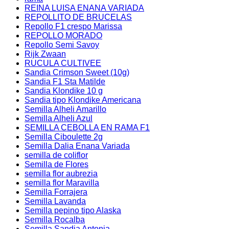
REINA LUISA ENANA VARIADA
REPOLLITO DE BRUCELAS
Repollo F1 crespo Marissa
REPOLLO MORADO
Repollo Semi Savoy
Rijk Zwaan
RUCULA CULTIVEE
Sandia Crimson Sweet (10g)
Sandia F1 Sta Matilde
Sandia Klondike 10 g
Sandia tipo Klondike Americana
Semilla Alheli Amarillo
Semilla Alheli Azul
SEMILLA CEBOLLA EN RAMA F1
Semilla Ciboulette 2g
Semilla Dalia Enana Variada
semilla de coliflor
Semilla de Flores
semilla flor aubrezia
semilla flor Maravilla
Semilla Forrajera
Semilla Lavanda
Semilla pepino tipo Alaska
Semilla Rocalba
Semilla Sandia Antonia