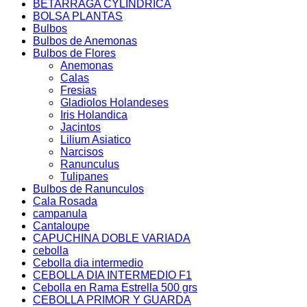
BETARRAGA CYLINDRICA
BOLSA PLANTAS
Bulbos
Bulbos de Anemonas
Bulbos de Flores
Anemonas
Calas
Fresias
Gladiolos Holandeses
Iris Holandica
Jacintos
Lilium Asiatico
Narcisos
Ranunculus
Tulipanes
Bulbos de Ranunculos
Cala Rosada
campanula
Cantaloupe
CAPUCHINA DOBLE VARIADA
cebolla
Cebolla dia intermedio
CEBOLLA DIA INTERMEDIO F1
Cebolla en Rama Estrella 500 grs
CEBOLLA PRIMOR Y GUARDA