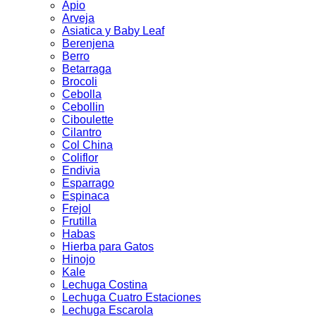
Apio
Arveja
Asiatica y Baby Leaf
Berenjena
Berro
Betarraga
Brocoli
Cebolla
Cebollin
Ciboulette
Cilantro
Col China
Coliflor
Endivia
Esparrago
Espinaca
Frejol
Frutilla
Habas
Hierba para Gatos
Hinojo
Kale
Lechuga Costina
Lechuga Cuatro Estaciones
Lechuga Escarola