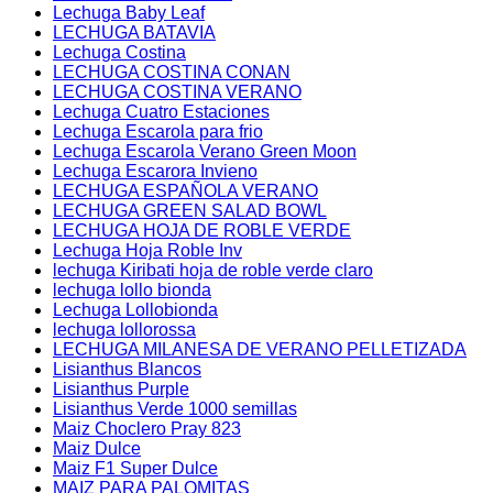
Lechuga Baby Leaf
LECHUGA BATAVIA
Lechuga Costina
LECHUGA COSTINA CONAN
LECHUGA COSTINA VERANO
Lechuga Cuatro Estaciones
Lechuga Escarola para frio
Lechuga Escarola Verano Green Moon
Lechuga Escarora Invieno
LECHUGA ESPAÑOLA VERANO
LECHUGA GREEN SALAD BOWL
LECHUGA HOJA DE ROBLE VERDE
Lechuga Hoja Roble Inv
lechuga Kiribati hoja de roble verde claro
lechuga lollo bionda
Lechuga Lollobionda
lechuga lollorossa
LECHUGA MILANESA DE VERANO PELLETIZADA
Lisianthus Blancos
Lisianthus Purple
Lisianthus Verde 1000 semillas
Maiz Choclero Pray 823
Maiz Dulce
Maiz F1 Super Dulce
MAIZ PARA PALOMITAS