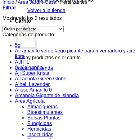
Inicio
/
Area Jardín-Casa
/
Fertilizantes
Filtrar
Volver a la tienda
Mostrando los 2 resultados
Carrito
Categorías de producto
5g
Aji amarillo verde largo picante para invernadero y aire
libre
No hay productos en el carrito.
AJI F1
Aji Jalapeño
Volver a la tienda
Aji Super Kristal
Alcachofa Green Globe
Alheli Lavender
Alisso Amarillo 0
Amapola Gigante de Islandia
Area Agrícola
Almacigueras
Bioestimulantes
Bolsas Plantas
Fungicidas
Herbicidas
Insecticidas