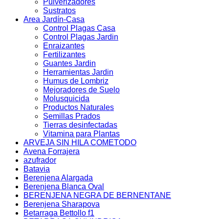
Pulverizadores
Sustratos
Area Jardín-Casa
Control Plagas Casa
Control Plagas Jardin
Enraizantes
Fertilizantes
Guantes Jardin
Herramientas Jardin
Humus de Lombriz
Mejoradores de Suelo
Molusquicida
Productos Naturales
Semillas Prados
Tierras desinfectadas
Vitamina para Plantas
ARVEJA SIN HILA COMETODO
Avena Forrajera
azufrador
Batavia
Berenjena Alargada
Berenjena Blanca Oval
BERENJENA NEGRA DE BERNENTANE
Berenjena Sharapova
Betarraga Bettollo f1