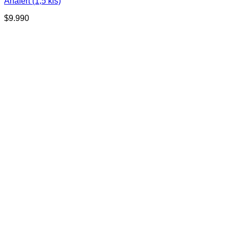
Anafert (1,5 kls)
$
9.990