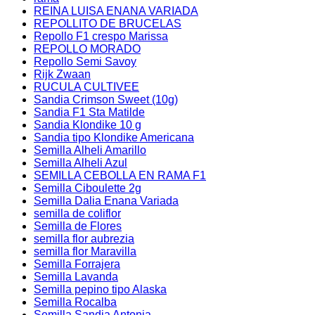
REINA LUISA ENANA VARIADA
REPOLLITO DE BRUCELAS
Repollo F1 crespo Marissa
REPOLLO MORADO
Repollo Semi Savoy
Rijk Zwaan
RUCULA CULTIVEE
Sandia Crimson Sweet (10g)
Sandia F1 Sta Matilde
Sandia Klondike 10 g
Sandia tipo Klondike Americana
Semilla Alheli Amarillo
Semilla Alheli Azul
SEMILLA CEBOLLA EN RAMA F1
Semilla Ciboulette 2g
Semilla Dalia Enana Variada
semilla de coliflor
Semilla de Flores
semilla flor aubrezia
semilla flor Maravilla
Semilla Forrajera
Semilla Lavanda
Semilla pepino tipo Alaska
Semilla Rocalba
Semilla Sandia Antonia