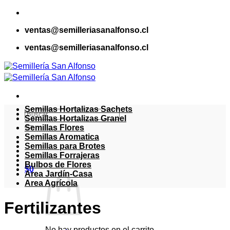
Saltar
al
ventas@semilleriasanalfonso.cl
contenido
ventas@semilleriasanalfonso.cl
Semillas Hortalizas Sachets
Buscar
Semillas Hortalizas Granel
por:
Semillas Flores
Semillas Aromatica
Semillas para Brotes
Semillas Forrajeras
Bulbos de Flores
$
0
Area Jardín-Casa
Area Agrícola
Fertilizantes
No hay productos en el carrito.