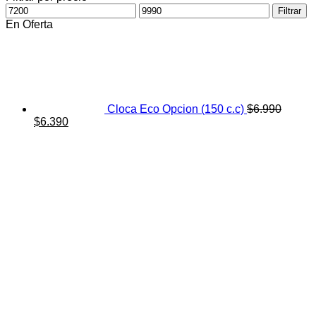
Precio
Precio
Filtrar
mínimo
máximo
En Oferta
Cloca Eco Opcion (150 c.c)
$
6.990
El
El
$
6.390
precio
precio
original
actual
era:
es:
$6.990.
$6.390.