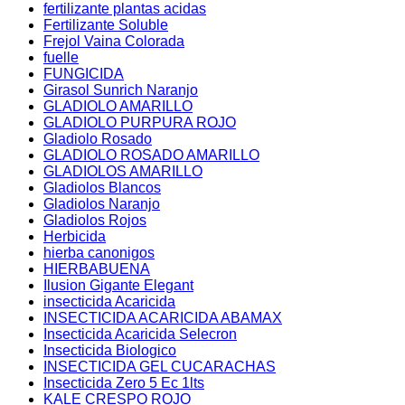
fertilizante plantas acidas
Fertilizante Soluble
Frejol Vaina Colorada
fuelle
FUNGICIDA
Girasol Sunrich Naranjo
GLADIOLO AMARILLO
GLADIOLO PURPURA ROJO
Gladiolo Rosado
GLADIOLO ROSADO AMARILLO
GLADIOLOS AMARILLO
Gladiolos Blancos
Gladiolos Naranjo
Gladiolos Rojos
Herbicida
hierba canonigos
HIERBABUENA
Ilusion Gigante Elegant
insecticida Acaricida
INSECTICIDA ACARICIDA ABAMAX
Insecticida Acaricida Selecron
Insecticida Biologico
INSECTICIDA GEL CUCARACHAS
Insecticida Zero 5 Ec 1lts
KALE CRESPO ROJO