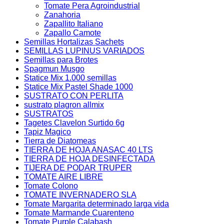
Tomate Pera Agroindustrial
Zanahoria
Zapallito Italiano
Zapallo Camote
Semillas Hortalizas Sachets
SEMILLAS LUPINUS VARIADOS
Semillas para Brotes
Spagmun Musgo
Statice Mix 1.000 semillas
Statice Mix Pastel Shade 1000
SUSTRATO CON PERLITA
sustrato plagron allmix
SUSTRATOS
Tagetes Clavelon Surtido 6g
Tapiz Magico
Tierra de Diatomeas
TIERRA DE HOJA ANASAC 40 LTS
TIERRA DE HOJA DESINFECTADA
TIJERA DE PODAR TRUPER
TOMATE AIRE LIBRE
Tomate Colono
TOMATE INVERNADERO SLA
Tomate Margarita determinado larga vida
Tomate Marmande Cuarenteno
Tomate Purple Calabash