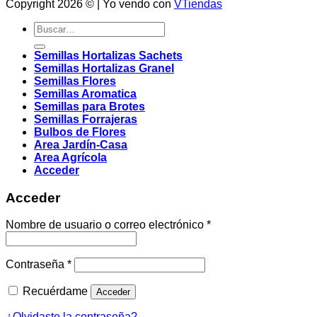
Copyright 2026 © | Yo vendo con
VTiendas
Buscar
por:
Semillas Hortalizas Sachets
Semillas Hortalizas Granel
Semillas Flores
Semillas Aromatica
Semillas para Brotes
Semillas Forrajeras
Bulbos de Flores
Area Jardín-Casa
Area Agrícola
Acceder
Acceder
Obligatorio
Nombre de usuario o correo electrónico
*
Obligatorio
Contraseña
*
Recuérdame
Acceder
¿Olvidaste la contraseña?