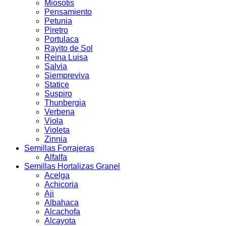
Miosotis
Pensamiento
Petunia
Piretro
Portulaca
Rayito de Sol
Reina Luisa
Salvia
Siempreviva
Statice
Suspiro
Thunbergia
Verbena
Viola
Violeta
Zinnia
Semillas Forrajeras
Alfalfa
Semillas Hortalizas Granel
Acelga
Achicoria
Aji
Albahaca
Alcachofa
Alcayota