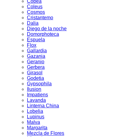
Cobea
Coleus
Cosmos
Cristantemo
Dalia
Diego de la noche
Domorphoteca
Espuela
Flox
Gallardia
Gazania
Geranio
Gerbera
Girasol
Godetia
Gypsophila
Ilusion
Impatiens
Lavanda
Linterna China
Lobelia
Lupinus
Malva
Margarita
Mezcla de Flores