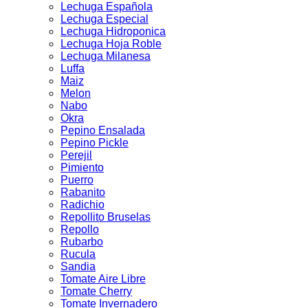
Lechuga Española
Lechuga Especial
Lechuga Hidroponica
Lechuga Hoja Roble
Lechuga Milanesa
Luffa
Maiz
Melon
Nabo
Okra
Pepino Ensalada
Pepino Pickle
Perejil
Pimiento
Puerro
Rabanito
Radichio
Repollito Bruselas
Repollo
Rubarbo
Rucula
Sandia
Tomate Aire Libre
Tomate Cherry
Tomate Invernadero