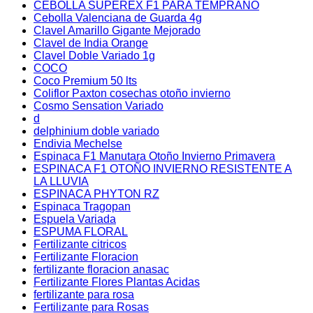
CEBOLLA SUPEREX F1 PARA TEMPRANO
Cebolla Valenciana de Guarda 4g
Clavel Amarillo Gigante Mejorado
Clavel de India Orange
Clavel Doble Variado 1g
COCO
Coco Premium 50 lts
Coliflor Paxton cosechas otoño invierno
Cosmo Sensation Variado
d
delphinium doble variado
Endivia Mechelse
Espinaca F1 Manutara Otoño Invierno Primavera
ESPINACA F1 OTOÑO INVIERNO RESISTENTE A
LA LLUVIA
ESPINACA PHYTON RZ
Espinaca Tragopan
Espuela Variada
ESPUMA FLORAL
Fertilizante citricos
Fertilizante Floracion
fertilizante floracion anasac
Fertilizante Flores Plantas Acidas
fertilizante para rosa
Fertilizante para Rosas