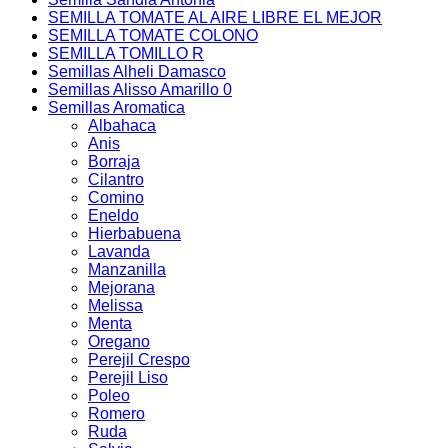
SEMILLA TOMATE AL AIRE LIBRE EL MEJOR
SEMILLA TOMATE COLONO
SEMILLA TOMILLO R
Semillas Alheli Damasco
Semillas Alisso Amarillo 0
Semillas Aromatica
Albahaca
Anis
Borraja
Cilantro
Comino
Eneldo
Hierbabuena
Lavanda
Manzanilla
Mejorana
Melissa
Menta
Oregano
Perejil Crespo
Perejil Liso
Poleo
Romero
Ruda