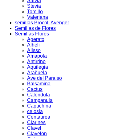
Salvia
Stevia
Tomillo
Valeriana
semillas Brocoli Avenger
Semillas de Flores
Semillas Flores
Agerato
Alheli
Alisso
Amapola
Antirrino
Aquilegia
Arañuela
Ave del Paraiso
Balsamina
Cactus
Calendula
Campanula
Capuchina
celosia
Centaurea
Clarines
Clavel
Clavelon