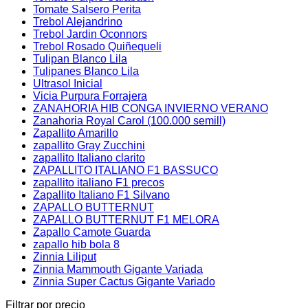
Tomate Salsero Perita
Trebol Alejandrino
Trebol Jardin Oconnors
Trebol Rosado Quiñequeli
Tulipan Blanco Lila
Tulipanes Blanco Lila
Ultrasol Inicial
Vicia Purpura Forrajera
ZANAHORIA HIB CONGA INVIERNO VERANO
Zanahoria Royal Carol (100.000 semill)
Zapallito Amarillo
zapallito Gray Zucchini
zapallito Italiano clarito
ZAPALLITO ITALIANO F1 BASSUCO
zapallito italiano F1 precos
Zapallito Italiano F1 Silvano
ZAPALLO BUTTERNUT
ZAPALLO BUTTERNUT F1 MELORA
Zapallo Camote Guarda
zapallo hib bola 8
Zinnia Liliput
Zinnia Mammouth Gigante Variada
Zinnia Super Cactus Gigante Variado
Filtrar por precio