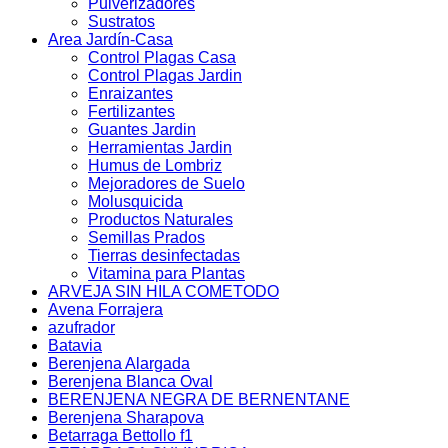
Pulverizadores
Sustratos
Area Jardín-Casa
Control Plagas Casa
Control Plagas Jardin
Enraizantes
Fertilizantes
Guantes Jardin
Herramientas Jardin
Humus de Lombriz
Mejoradores de Suelo
Molusquicida
Productos Naturales
Semillas Prados
Tierras desinfectadas
Vitamina para Plantas
ARVEJA SIN HILA COMETODO
Avena Forrajera
azufrador
Batavia
Berenjena Alargada
Berenjena Blanca Oval
BERENJENA NEGRA DE BERNENTANE
Berenjena Sharapova
Betarraga Bettollo f1