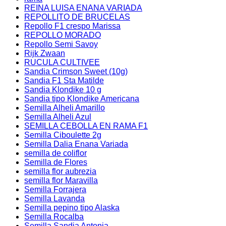
REINA LUISA ENANA VARIADA
REPOLLITO DE BRUCELAS
Repollo F1 crespo Marissa
REPOLLO MORADO
Repollo Semi Savoy
Rijk Zwaan
RUCULA CULTIVEE
Sandia Crimson Sweet (10g)
Sandia F1 Sta Matilde
Sandia Klondike 10 g
Sandia tipo Klondike Americana
Semilla Alheli Amarillo
Semilla Alheli Azul
SEMILLA CEBOLLA EN RAMA F1
Semilla Ciboulette 2g
Semilla Dalia Enana Variada
semilla de coliflor
Semilla de Flores
semilla flor aubrezia
semilla flor Maravilla
Semilla Forrajera
Semilla Lavanda
Semilla pepino tipo Alaska
Semilla Rocalba
Semilla Sandia Antonia