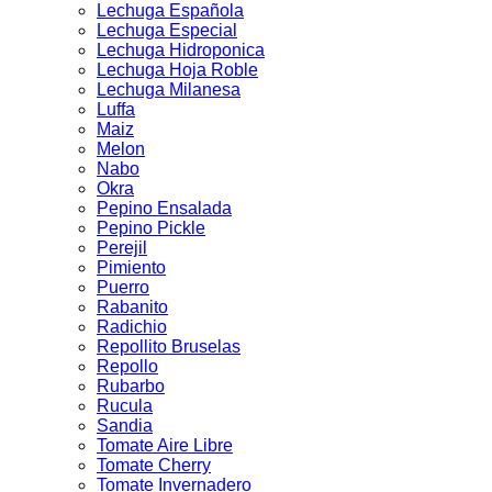
Lechuga Española
Lechuga Especial
Lechuga Hidroponica
Lechuga Hoja Roble
Lechuga Milanesa
Luffa
Maiz
Melon
Nabo
Okra
Pepino Ensalada
Pepino Pickle
Perejil
Pimiento
Puerro
Rabanito
Radichio
Repollito Bruselas
Repollo
Rubarbo
Rucula
Sandia
Tomate Aire Libre
Tomate Cherry
Tomate Invernadero