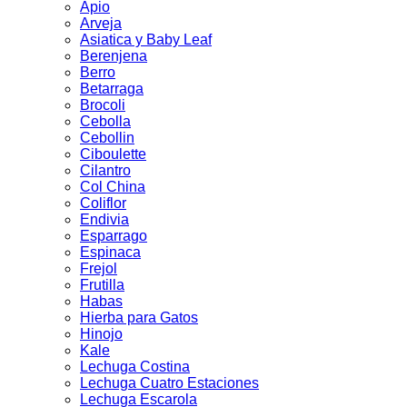
Apio
Arveja
Asiatica y Baby Leaf
Berenjena
Berro
Betarraga
Brocoli
Cebolla
Cebollin
Ciboulette
Cilantro
Col China
Coliflor
Endivia
Esparrago
Espinaca
Frejol
Frutilla
Habas
Hierba para Gatos
Hinojo
Kale
Lechuga Costina
Lechuga Cuatro Estaciones
Lechuga Escarola