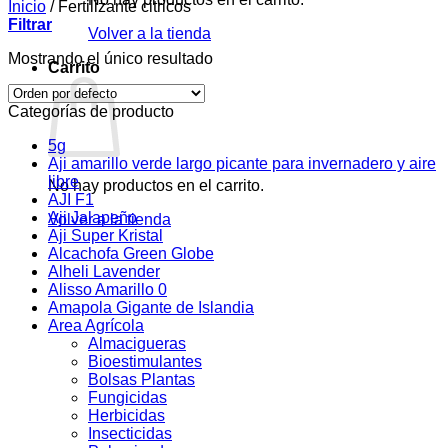
Inicio
/
Fertilizante citricos
Filtrar
Volver a la tienda
Mostrando el único resultado
Carrito
Categorías de producto
5g
Aji amarillo verde largo picante para invernadero y aire
libre
No hay productos en el carrito.
AJI F1
Aji Jalapeño
Volver a la tienda
Aji Super Kristal
Alcachofa Green Globe
Alheli Lavender
Alisso Amarillo 0
Amapola Gigante de Islandia
Area Agrícola
Almacigueras
Bioestimulantes
Bolsas Plantas
Fungicidas
Herbicidas
Insecticidas