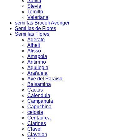
Salvia
Stevia
Tomillo
Valeriana
semillas Brocoli Avenger
Semillas de Flores
Semillas Flores
Agerato
Alheli
Alisso
Amapola
Antirrino
Aquilegia
Arañuela
Ave del Paraiso
Balsamina
Cactus
Calendula
Campanula
Capuchina
celosia
Centaurea
Clarines
Clavel
Clavelon