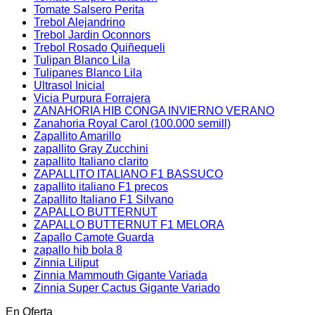
Tomate Salsero Perita
Trebol Alejandrino
Trebol Jardin Oconnors
Trebol Rosado Quiñequeli
Tulipan Blanco Lila
Tulipanes Blanco Lila
Ultrasol Inicial
Vicia Purpura Forrajera
ZANAHORIA HIB CONGA INVIERNO VERANO
Zanahoria Royal Carol (100.000 semill)
Zapallito Amarillo
zapallito Gray Zucchini
zapallito Italiano clarito
ZAPALLITO ITALIANO F1 BASSUCO
zapallito italiano F1 precos
Zapallito Italiano F1 Silvano
ZAPALLO BUTTERNUT
ZAPALLO BUTTERNUT F1 MELORA
Zapallo Camote Guarda
zapallo hib bola 8
Zinnia Liliput
Zinnia Mammouth Gigante Variada
Zinnia Super Cactus Gigante Variado
En Oferta