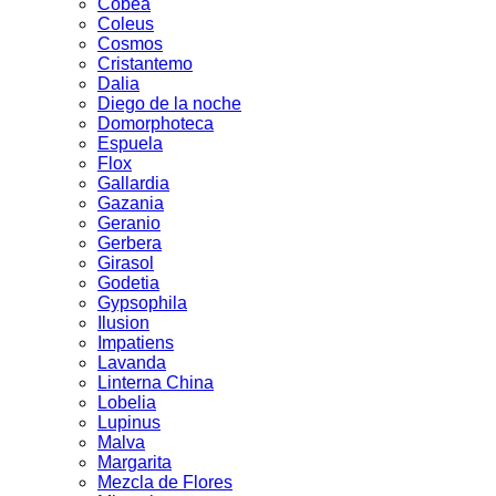
Cobea
Coleus
Cosmos
Cristantemo
Dalia
Diego de la noche
Domorphoteca
Espuela
Flox
Gallardia
Gazania
Geranio
Gerbera
Girasol
Godetia
Gypsophila
Ilusion
Impatiens
Lavanda
Linterna China
Lobelia
Lupinus
Malva
Margarita
Mezcla de Flores