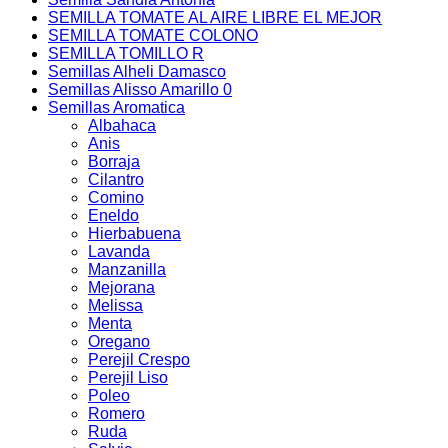
SEMILLA TOMATE AL AIRE LIBRE EL MEJOR
SEMILLA TOMATE COLONO
SEMILLA TOMILLO R
Semillas Alheli Damasco
Semillas Alisso Amarillo 0
Semillas Aromatica
Albahaca
Anis
Borraja
Cilantro
Comino
Eneldo
Hierbabuena
Lavanda
Manzanilla
Mejorana
Melissa
Menta
Oregano
Perejil Crespo
Perejil Liso
Poleo
Romero
Ruda