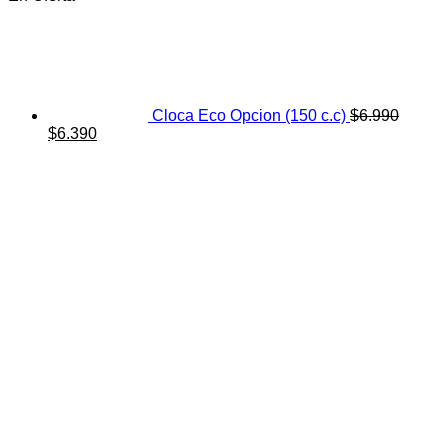
Cloca Eco Opcion (150 c.c)
$
6.990
El
El
$
6.390
precio
precio
original
actual
era:
es:
$6.990.
$6.390.