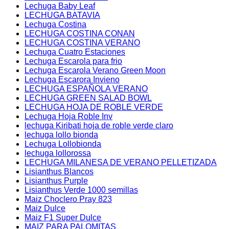
Lechuga Baby Leaf
LECHUGA BATAVIA
Lechuga Costina
LECHUGA COSTINA CONAN
LECHUGA COSTINA VERANO
Lechuga Cuatro Estaciones
Lechuga Escarola para frio
Lechuga Escarola Verano Green Moon
Lechuga Escarora Invieno
LECHUGA ESPAÑOLA VERANO
LECHUGA GREEN SALAD BOWL
LECHUGA HOJA DE ROBLE VERDE
Lechuga Hoja Roble Inv
lechuga Kiribati hoja de roble verde claro
lechuga lollo bionda
Lechuga Lollobionda
lechuga lollorossa
LECHUGA MILANESA DE VERANO PELLETIZADA
Lisianthus Blancos
Lisianthus Purple
Lisianthus Verde 1000 semillas
Maiz Choclero Pray 823
Maiz Dulce
Maiz F1 Super Dulce
MAIZ PARA PALOMITAS