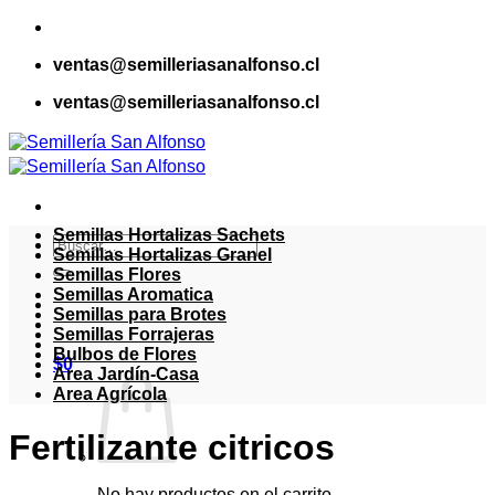
Saltar
al
ventas@semilleriasanalfonso.cl
contenido
ventas@semilleriasanalfonso.cl
Semillas Hortalizas Sachets
Buscar
Semillas Hortalizas Granel
por:
Semillas Flores
Semillas Aromatica
Semillas para Brotes
Semillas Forrajeras
Bulbos de Flores
$
0
Area Jardín-Casa
Area Agrícola
Fertilizante citricos
No hay productos en el carrito.