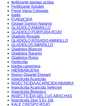
fertilizante plantas acidas
Fertilizante Soluble
Frejol Vaina Colorada
fuelle
FUNGICIDA
Girasol Sunrich Naranjo
GLADIOLO AMARILLO
GLADIOLO PURPURA ROJO
Gladiolo Rosado
GLADIOLO ROSADO AMARILLO
GLADIOLOS AMARILLO
Gladiolos Blancos
Gladiolos Naranjo
Gladiolos Rojos
Herbicida
hierba canonigos
HIERBABUENA
Ilusion Gigante Elegant
insecticida Acaricida
INSECTICIDA ACARICIDA ABAMAX
Insecticida Acaricida Selecron
Insecticida Biologico
INSECTICIDA GEL CUCARACHAS
Insecticida Zero 5 Ec 1lts
KALE CRESPO ROJO