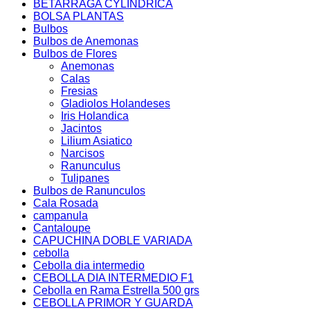
BETARRAGA CYLINDRICA
BOLSA PLANTAS
Bulbos
Bulbos de Anemonas
Bulbos de Flores
Anemonas
Calas
Fresias
Gladiolos Holandeses
Iris Holandica
Jacintos
Lilium Asiatico
Narcisos
Ranunculus
Tulipanes
Bulbos de Ranunculos
Cala Rosada
campanula
Cantaloupe
CAPUCHINA DOBLE VARIADA
cebolla
Cebolla dia intermedio
CEBOLLA DIA INTERMEDIO F1
Cebolla en Rama Estrella 500 grs
CEBOLLA PRIMOR Y GUARDA