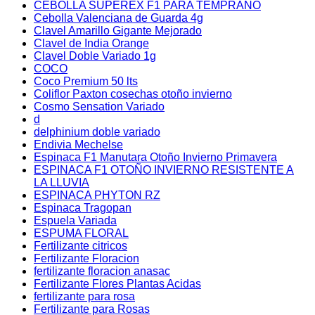
CEBOLLA SUPEREX F1 PARA TEMPRANO
Cebolla Valenciana de Guarda 4g
Clavel Amarillo Gigante Mejorado
Clavel de India Orange
Clavel Doble Variado 1g
COCO
Coco Premium 50 lts
Coliflor Paxton cosechas otoño invierno
Cosmo Sensation Variado
d
delphinium doble variado
Endivia Mechelse
Espinaca F1 Manutara Otoño Invierno Primavera
ESPINACA F1 OTOÑO INVIERNO RESISTENTE A
LA LLUVIA
ESPINACA PHYTON RZ
Espinaca Tragopan
Espuela Variada
ESPUMA FLORAL
Fertilizante citricos
Fertilizante Floracion
fertilizante floracion anasac
Fertilizante Flores Plantas Acidas
fertilizante para rosa
Fertilizante para Rosas