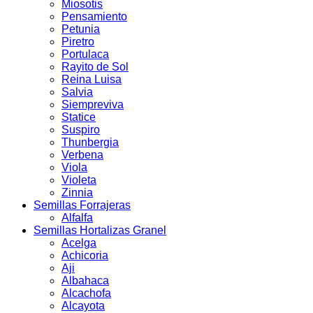
Miosotis
Pensamiento
Petunia
Piretro
Portulaca
Rayito de Sol
Reina Luisa
Salvia
Siempreviva
Statice
Suspiro
Thunbergia
Verbena
Viola
Violeta
Zinnia
Semillas Forrajeras
Alfalfa
Semillas Hortalizas Granel
Acelga
Achicoria
Aji
Albahaca
Alcachofa
Alcayota