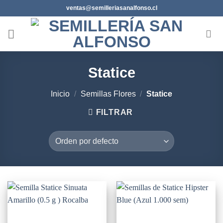
Saltar
ventas@semilleriasanalfonso.cl
al
contenido
Statice
Inicio
/
Semillas Flores
/
Statice
FILTRAR