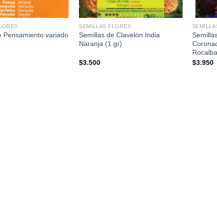
+
+
FLORES
SEMILLAS FLORES
SEMILLA
e Pensamiento variado
Semillas de Clavelón India
Semilla
Naranja (1 gr)
Coronad
Rocalb
$
3.500
$
3.950