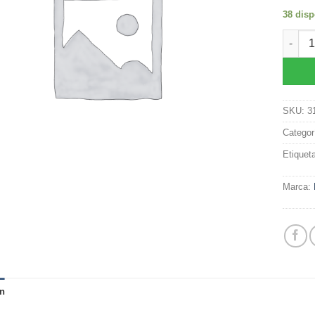
38 disp
Semill
SKU:
3
Categor
Etiquet
Marca:
n