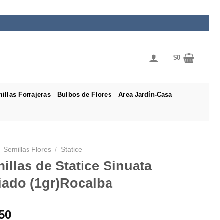
$
0
illas Forrajeras
Bulbos de Flores
Area Jardín-Casa
Semillas Flores
/
Statice
illas de Statice Sinuata
iado (1gr)Rocalba
50