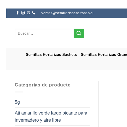
Saltar
ventas@semilleriasanalfonso.cl
al
contenido
Buscar
por:
Semillas Hortalizas Sachets
Semillas Hortalizas Gran
Categorías de producto
5g
Aji amarillo verde largo picante para
invernadero y aire libre