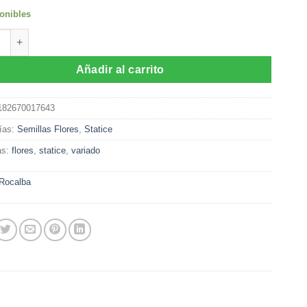
onibles
as de Statice Sinuata Variado (1gr)Rocalba cantidad
Añadir al carrito
182670017643
ías:
Semillas Flores
,
Statice
as:
flores
,
statice
,
variado
Rocalba