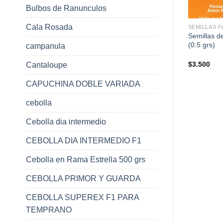
Bulbos de Ranunculos
+
+
Cala Rosada
RES
TAPIZ MAGICO
SEMILLAS 
irasol Zebulon (3
Semillas Tapiz Magico Rayito de
Semillas d
Sol (3 gr) Rocalba
(0.5 grs)
campanula
$
3.950
$
3.500
Cantaloupe
CAPUCHINA DOBLE VARIADA
cebolla
Cebolla dia intermedio
CEBOLLA DIA INTERMEDIO F1
Cebolla en Rama Estrella 500 grs
CEBOLLA PRIMOR Y GUARDA
CEBOLLA SUPEREX F1 PARA
TEMPRANO