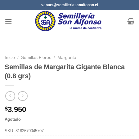
Saltar
ventas@semilleriasanalfonso.cl
al
contenido
Inicio
/
Semillas Flores
/
Margarita
Semillas de Margarita Gigante Blanca
(0.8 grs)
3.950
$
Agotado
SKU:
3182670045707