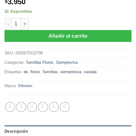
3.950
$
22 disponibles
Semillas de Siempreviva variado (1 gr) cantidad
Añadir al carrito
SKU:
3182670122798
Categorías:
Semillas Flores
,
Siempreviva
Etiquetas:
de
,
flores
,
Semillas
,
siempreviva
,
variada
Marca:
Vilmorin
Descripción