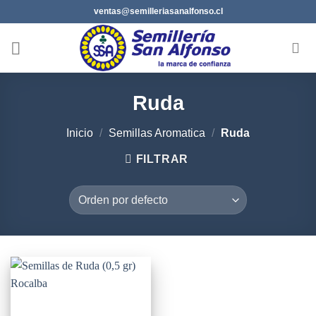
Saltar
ventas@semilleriasanalfonso.cl
al
contenido
Ruda
Inicio
/
Semillas Aromatica
/
Ruda
FILTRAR