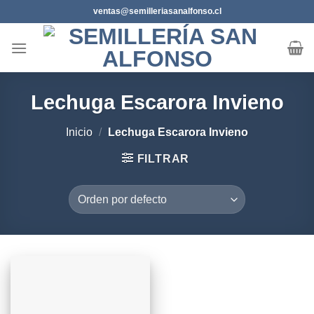
Saltar
ventas@semilleriasanalfonso.cl
al
contenido
Lechuga Escarora Invieno
Inicio
/
Lechuga Escarora Invieno
FILTRAR