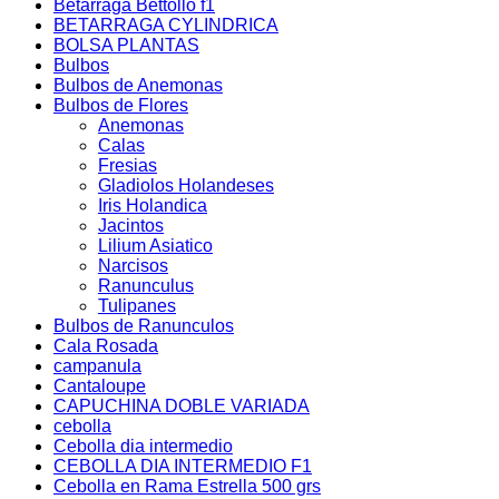
Betarraga Bettollo f1
BETARRAGA CYLINDRICA
BOLSA PLANTAS
Bulbos
Bulbos de Anemonas
Bulbos de Flores
Anemonas
Calas
Fresias
Gladiolos Holandeses
Iris Holandica
Jacintos
Lilium Asiatico
Narcisos
Ranunculus
Tulipanes
Bulbos de Ranunculos
Cala Rosada
campanula
Cantaloupe
CAPUCHINA DOBLE VARIADA
cebolla
Cebolla dia intermedio
CEBOLLA DIA INTERMEDIO F1
Cebolla en Rama Estrella 500 grs