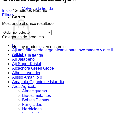
Volver a la tienda
Inicio
/
Gladiolos Naranjo
Filtrar
Carrito
Mostrando el único resultado
Categorías de producto
5g
No hay productos en el carrito.
Aji amarillo verde largo picante para invernadero y aire l
AJI F1
Volver a la tienda
Aji Jalapeño
Aji Super Kristal
Alcachofa Green Globe
Alheli Lavender
Alisso Amarillo 0
Amapola Gigante de Islandia
Area Agrícola
Almacigueras
Bioestimulantes
Bolsas Plantas
Fungicidas
Herbicidas