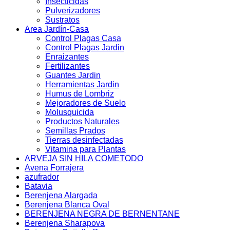
Insecticidas
Pulverizadores
Sustratos
Area Jardín-Casa
Control Plagas Casa
Control Plagas Jardin
Enraizantes
Fertilizantes
Guantes Jardin
Herramientas Jardin
Humus de Lombriz
Mejoradores de Suelo
Molusquicida
Productos Naturales
Semillas Prados
Tierras desinfectadas
Vitamina para Plantas
ARVEJA SIN HILA COMETODO
Avena Forrajera
azufrador
Batavia
Berenjena Alargada
Berenjena Blanca Oval
BERENJENA NEGRA DE BERNENTANE
Berenjena Sharapova