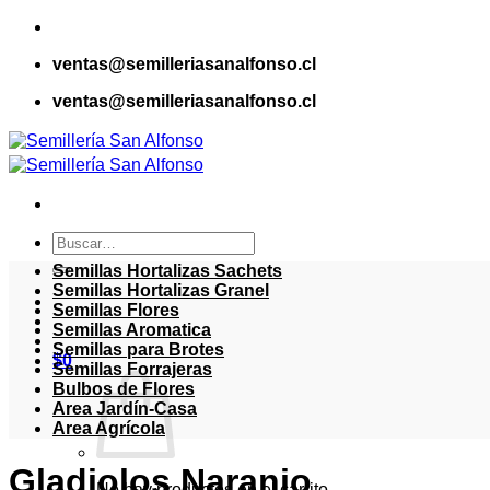
Saltar
al
ventas@semilleriasanalfonso.cl
contenido
ventas@semilleriasanalfonso.cl
Buscar
por:
Semillas Hortalizas Sachets
Semillas Hortalizas Granel
Semillas Flores
Semillas Aromatica
Semillas para Brotes
$
0
Semillas Forrajeras
Bulbos de Flores
Area Jardín-Casa
Area Agrícola
Gladiolos Naranjo
No hay productos en el carrito.