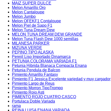
MAIZ SUPER DULCE
Melon Amarillo Oro
Melon Cantaloupe
Melon Jumbo
Melon OFEKF1 Contaloupe
Melon Piel de Sapo F1
Melon Tuna Dream Dew
MELON TUNA DREAM DEW GRANDE
Melon Tuna Flash Dew 1000 semillas
MILANESA PARKER
MIZUNA VERDE
PEPINO TIPO ALASKA
Perejil Liso Importado Dinamarca
PETUNIA COLORAMA VARIADA F1
Petunia Hibrida Blanaca Compacta Enana
Petunia Pendula de Balcon
Pimiento Amarillo Fantasy
Pimiento F1 Jessica Excelente variedad y muy cargador
Pimiento Largo de Reus
Pimiento Morron TipoTrompo
Pimiento Rojo Asti
PIMIENTO ROJO CUATRO CASCO
Portulaca Doble Variada
rama
REINA LUISA ENANA VARIADA