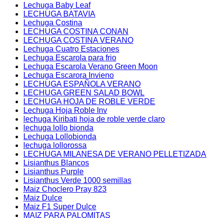
Lechuga Baby Leaf
LECHUGA BATAVIA
Lechuga Costina
LECHUGA COSTINA CONAN
LECHUGA COSTINA VERANO
Lechuga Cuatro Estaciones
Lechuga Escarola para frio
Lechuga Escarola Verano Green Moon
Lechuga Escarora Invieno
LECHUGA ESPAÑOLA VERANO
LECHUGA GREEN SALAD BOWL
LECHUGA HOJA DE ROBLE VERDE
Lechuga Hoja Roble Inv
lechuga Kiribati hoja de roble verde claro
lechuga lollo bionda
Lechuga Lollobionda
lechuga lollorossa
LECHUGA MILANESA DE VERANO PELLETIZADA
Lisianthus Blancos
Lisianthus Purple
Lisianthus Verde 1000 semillas
Maiz Choclero Pray 823
Maiz Dulce
Maiz F1 Super Dulce
MAIZ PARA PALOMITAS