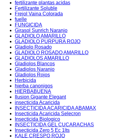
fertilizante plantas acidas
Fertilizante Soluble
Frejol Vaina Colorada
fuelle
FUNGICIDA
Girasol Sunrich Naranjo
GLADIOLO AMARILLO
GLADIOLO PURPURA ROJO
Gladiolo Rosado
GLADIOLO ROSADO AMARILLO
GLADIOLOS AMARILLO
Gladiolos Blancos
Gladiolos Naranjo
Gladiolos Rojos
Herbicida
hierba canonigos
HIERBABUENA
Ilusion Gigante Elegant
insecticida Acaricida
INSECTICIDA ACARICIDA ABAMAX
Insecticida Acaricida Selecron
Insecticida Biologico
INSECTICIDA GEL CUCARACHAS
Insecticida Zero 5 Ec 1lts
KALE CRESPO ROJO