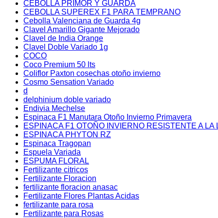
CEBOLLA PRIMOR Y GUARDA
CEBOLLA SUPEREX F1 PARA TEMPRANO
Cebolla Valenciana de Guarda 4g
Clavel Amarillo Gigante Mejorado
Clavel de India Orange
Clavel Doble Variado 1g
COCO
Coco Premium 50 lts
Coliflor Paxton cosechas otoño invierno
Cosmo Sensation Variado
d
delphinium doble variado
Endivia Mechelse
Espinaca F1 Manutara Otoño Invierno Primavera
ESPINACA F1 OTOÑO INVIERNO RESISTENTE A LA 
ESPINACA PHYTON RZ
Espinaca Tragopan
Espuela Variada
ESPUMA FLORAL
Fertilizante citricos
Fertilizante Floracion
fertilizante floracion anasac
Fertilizante Flores Plantas Acidas
fertilizante para rosa
Fertilizante para Rosas