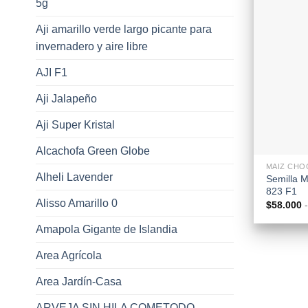
5g
Aji amarillo verde largo picante para
invernadero y aire libre
AJI F1
Aji Jalapeño
Aji Super Kristal
+
Alcachofa Green Globe
MAIZ CHO
Alheli Lavender
Semilla 
823 F1
Alisso Amarillo 0
$
58.000
-
Amapola Gigante de Islandia
Area Agrícola
Area Jardín-Casa
ARVEJA SIN HILA COMETODO