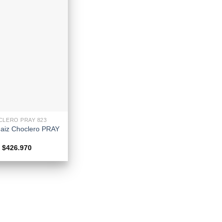
CLERO PRAY 823
Maiz Choclero PRAY
Rango
$
426.970
de
precios:
desde
$58.000
hasta
$426.970