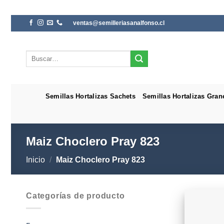
Saltar
ventas@semilleriasanalfonso.cl
al
contenido
Buscar
por:
Semillas Hortalizas Sachets
Semillas Hortalizas Gran
Maiz Choclero Pray 823
Inicio
/
Maiz Choclero Pray 823
Categorías de producto