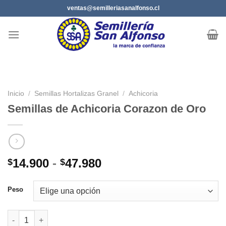
Saltar
ventas@semilleriasanalfonso.cl
al
contenido
Inicio
/
Semillas Hortalizas Granel
/
Achicoria
Semillas de Achicoria Corazon de Oro
Rango
14.900
-
47.980
$
$
de
precios:
Peso
desde
$14.900
Semillas de Achicoria Corazon de Oro cantidad
hasta