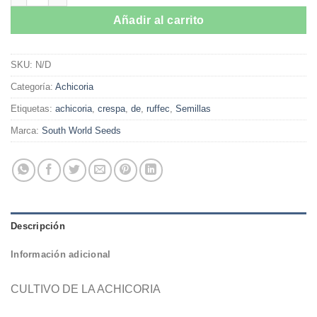
$47.980
Añadir al carrito
SKU:
N/D
Categoría:
Achicoria
Etiquetas:
achicoria
,
crespa
,
de
,
ruffec
,
Semillas
Marca:
South World Seeds
Descripción
Información adicional
CULTIVO DE LA ACHICORIA