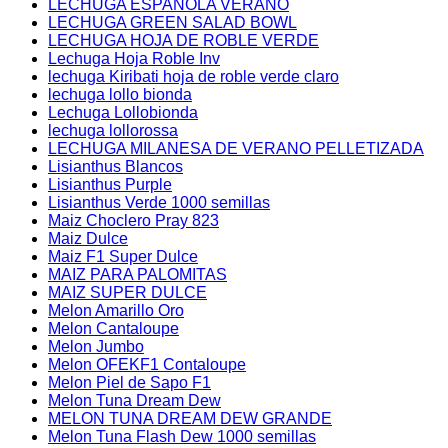
LECHUGA ESPAÑOLA VERANO
LECHUGA GREEN SALAD BOWL
LECHUGA HOJA DE ROBLE VERDE
Lechuga Hoja Roble Inv
lechuga Kiribati hoja de roble verde claro
lechuga lollo bionda
Lechuga Lollobionda
lechuga lollorossa
LECHUGA MILANESA DE VERANO PELLETIZADA
Lisianthus Blancos
Lisianthus Purple
Lisianthus Verde 1000 semillas
Maiz Choclero Pray 823
Maiz Dulce
Maiz F1 Super Dulce
MAIZ PARA PALOMITAS
MAIZ SUPER DULCE
Melon Amarillo Oro
Melon Cantaloupe
Melon Jumbo
Melon OFEKF1 Contaloupe
Melon Piel de Sapo F1
Melon Tuna Dream Dew
MELON TUNA DREAM DEW GRANDE
Melon Tuna Flash Dew 1000 semillas