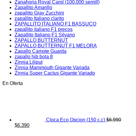
Zanahoria Royal Carol (100.000 semill)
Zapallito Amarillo
zapallito Gray Zucchini
zapallito Italiano clarito
ZAPALLITO ITALIANO F1 BASSUCO
zapallito italiano F1 precos
Zapallito Italiano F1 Silvano
ZAPALLO BUTTERNUT
ZAPALLO BUTTERNUT F1 MELORA
Zapallo Camote Guarda
zapallo hib bola 8
Zinnia Liliput
Zinnia Mammouth Gigante Variada
Zinnia Super Cactus Gigante Variado
En Oferta
Cloca Eco Opcion (150 c.c)
$
6.990
El
El
$
6.390
precio
precio
original
actual