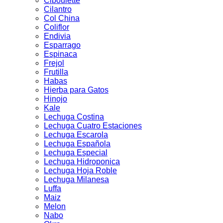
Ciboulette
Cilantro
Col China
Coliflor
Endivia
Esparrago
Espinaca
Frejol
Frutilla
Habas
Hierba para Gatos
Hinojo
Kale
Lechuga Costina
Lechuga Cuatro Estaciones
Lechuga Escarola
Lechuga Española
Lechuga Especial
Lechuga Hidroponica
Lechuga Hoja Roble
Lechuga Milanesa
Luffa
Maiz
Melon
Nabo