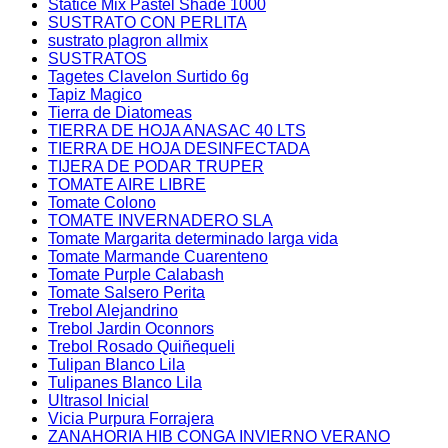
Statice Mix Pastel Shade 1000
SUSTRATO CON PERLITA
sustrato plagron allmix
SUSTRATOS
Tagetes Clavelon Surtido 6g
Tapiz Magico
Tierra de Diatomeas
TIERRA DE HOJA ANASAC 40 LTS
TIERRA DE HOJA DESINFECTADA
TIJERA DE PODAR TRUPER
TOMATE AIRE LIBRE
Tomate Colono
TOMATE INVERNADERO SLA
Tomate Margarita determinado larga vida
Tomate Marmande Cuarenteno
Tomate Purple Calabash
Tomate Salsero Perita
Trebol Alejandrino
Trebol Jardin Oconnors
Trebol Rosado Quiñequeli
Tulipan Blanco Lila
Tulipanes Blanco Lila
Ultrasol Inicial
Vicia Purpura Forrajera
ZANAHORIA HIB CONGA INVIERNO VERANO