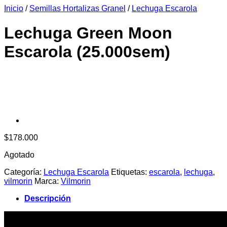
Inicio
/
Semillas Hortalizas Granel
/
Lechuga Escarola
era:
es:
$6.990.
$6.390.
Lechuga Green Moon
Escarola (25.000sem)
$
178.000
Agotado
Categoría:
Lechuga Escarola
Etiquetas:
escarola
,
lechuga
,
vilmorin
Marca:
Vilmorin
Descripción