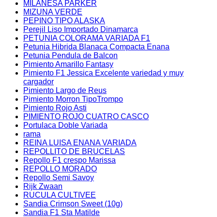
MILANESA PARKER
MIZUNA VERDE
PEPINO TIPO ALASKA
Perejil Liso Importado Dinamarca
PETUNIA COLORAMA VARIADA F1
Petunia Hibrida Blanaca Compacta Enana
Petunia Pendula de Balcon
Pimiento Amarillo Fantasy
Pimiento F1 Jessica Excelente variedad y muy
cargador
Pimiento Largo de Reus
Pimiento Morron TipoTrompo
Pimiento Rojo Asti
PIMIENTO ROJO CUATRO CASCO
Portulaca Doble Variada
rama
REINA LUISA ENANA VARIADA
REPOLLITO DE BRUCELAS
Repollo F1 crespo Marissa
REPOLLO MORADO
Repollo Semi Savoy
Rijk Zwaan
RUCULA CULTIVEE
Sandia Crimson Sweet (10g)
Sandia F1 Sta Matilde