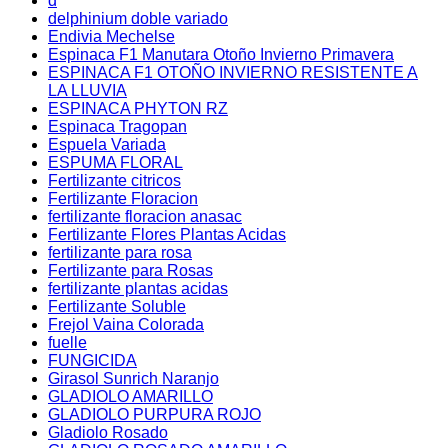
d
delphinium doble variado
Endivia Mechelse
Espinaca F1 Manutara Otoño Invierno Primavera
ESPINACA F1 OTOÑO INVIERNO RESISTENTE A
LA LLUVIA
ESPINACA PHYTON RZ
Espinaca Tragopan
Espuela Variada
ESPUMA FLORAL
Fertilizante citricos
Fertilizante Floracion
fertilizante floracion anasac
Fertilizante Flores Plantas Acidas
fertilizante para rosa
Fertilizante para Rosas
fertilizante plantas acidas
Fertilizante Soluble
Frejol Vaina Colorada
fuelle
FUNGICIDA
Girasol Sunrich Naranjo
GLADIOLO AMARILLO
GLADIOLO PURPURA ROJO
Gladiolo Rosado