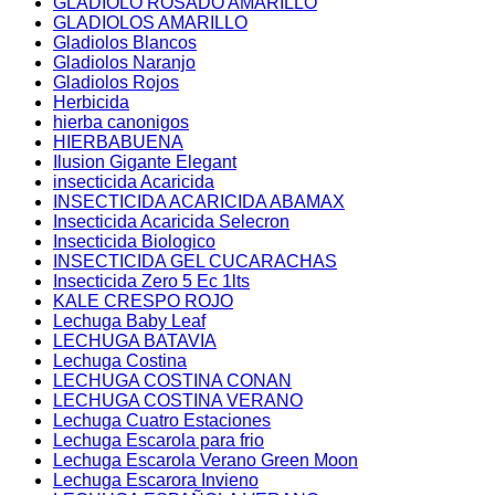
GLADIOLO ROSADO AMARILLO
GLADIOLOS AMARILLO
Gladiolos Blancos
Gladiolos Naranjo
Gladiolos Rojos
Herbicida
hierba canonigos
HIERBABUENA
Ilusion Gigante Elegant
insecticida Acaricida
INSECTICIDA ACARICIDA ABAMAX
Insecticida Acaricida Selecron
Insecticida Biologico
INSECTICIDA GEL CUCARACHAS
Insecticida Zero 5 Ec 1lts
KALE CRESPO ROJO
Lechuga Baby Leaf
LECHUGA BATAVIA
Lechuga Costina
LECHUGA COSTINA CONAN
LECHUGA COSTINA VERANO
Lechuga Cuatro Estaciones
Lechuga Escarola para frio
Lechuga Escarola Verano Green Moon
Lechuga Escarora Invieno