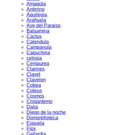
Amapola
Antirrino
Aquilegia
Arañuela
Ave del Paraiso
Balsamina
Cactus
Calendula
Campanula
Capuchina
celosia
Centaurea
Clarines
Clavel
Clavelon
Cobea
Coleus
Cosmos
Cristantemo
Dalia
Diego de la noche
Domorphoteca
Espuela
Flox
Gallardia