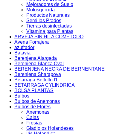
Mejoradores de Suelo
Molusquicida
Productos Naturales
Semillas Prados
Tierras desinfectadas
Vitamina para Plantas
ARVEJA SIN HILA COMETODO
Avena Forrajera
azufrador
Batavia
Berenjena Alargada
Berenjena Blanca Oval
BERENJENA NEGRA DE BERNENTANE
Berenjena Sharapova
Betarraga Bettollo f1
BETARRAGA CYLINDRICA
BOLSA PLANTAS
Bulbos
Bulbos de Anemonas
Bulbos de Flores
Anemonas
Calas
Fresias
Gladiolos Holandeses
Iris Holandica