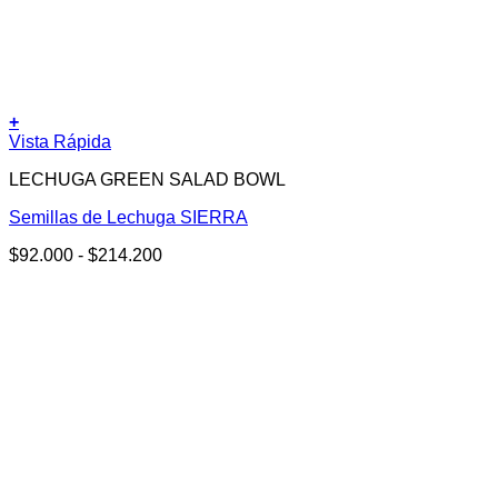
+
Este
Vista Rápida
producto
LECHUGA GREEN SALAD BOWL
tiene
múltiples
Semillas de Lechuga SIERRA
variantes.
Las
Rango
$
92.000
-
$
214.200
opciones
de
se
precios:
pueden
desde
elegir
$92.000
en
hasta
la
$214.200
página
de
producto