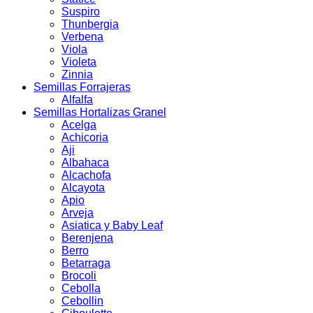
Suspiro
Thunbergia
Verbena
Viola
Violeta
Zinnia
Semillas Forrajeras
Alfalfa
Semillas Hortalizas Granel
Acelga
Achicoria
Aji
Albahaca
Alcachofa
Alcayota
Apio
Arveja
Asiatica y Baby Leaf
Berenjena
Berro
Betarraga
Brocoli
Cebolla
Cebollin