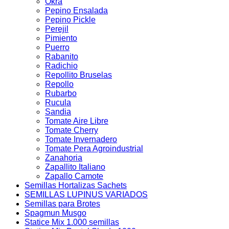
Okra
Pepino Ensalada
Pepino Pickle
Perejil
Pimiento
Puerro
Rabanito
Radichio
Repollito Bruselas
Repollo
Rubarbo
Rucula
Sandia
Tomate Aire Libre
Tomate Cherry
Tomate Invernadero
Tomate Pera Agroindustrial
Zanahoria
Zapallito Italiano
Zapallo Camote
Semillas Hortalizas Sachets
SEMILLAS LUPINUS VARIADOS
Semillas para Brotes
Spagmun Musgo
Statice Mix 1.000 semillas