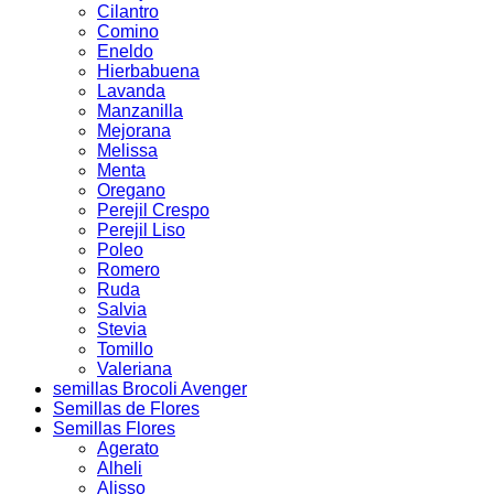
Cilantro
Comino
Eneldo
Hierbabuena
Lavanda
Manzanilla
Mejorana
Melissa
Menta
Oregano
Perejil Crespo
Perejil Liso
Poleo
Romero
Ruda
Salvia
Stevia
Tomillo
Valeriana
semillas Brocoli Avenger
Semillas de Flores
Semillas Flores
Agerato
Alheli
Alisso