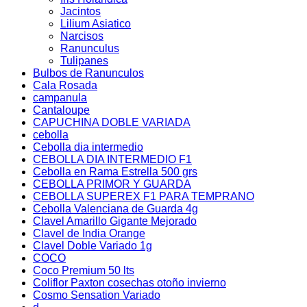
Jacintos
Lilium Asiatico
Narcisos
Ranunculus
Tulipanes
Bulbos de Ranunculos
Cala Rosada
campanula
Cantaloupe
CAPUCHINA DOBLE VARIADA
cebolla
Cebolla dia intermedio
CEBOLLA DIA INTERMEDIO F1
Cebolla en Rama Estrella 500 grs
CEBOLLA PRIMOR Y GUARDA
CEBOLLA SUPEREX F1 PARA TEMPRANO
Cebolla Valenciana de Guarda 4g
Clavel Amarillo Gigante Mejorado
Clavel de India Orange
Clavel Doble Variado 1g
COCO
Coco Premium 50 lts
Coliflor Paxton cosechas otoño invierno
Cosmo Sensation Variado