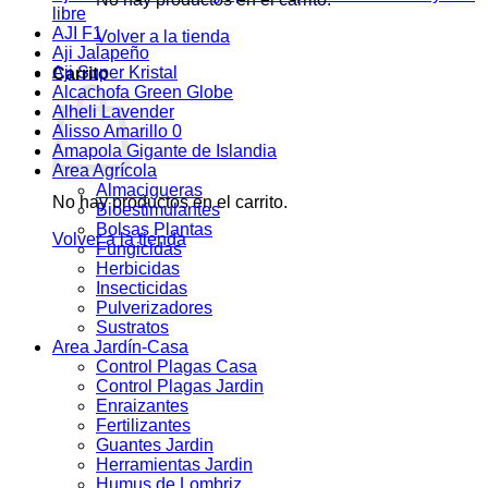
libre
AJI F1
Volver a la tienda
Aji Jalapeño
Aji Super Kristal
Carrito
Alcachofa Green Globe
Alheli Lavender
Alisso Amarillo 0
Amapola Gigante de Islandia
Area Agrícola
Almacigueras
No hay productos en el carrito.
Bioestimulantes
Bolsas Plantas
Volver a la tienda
Fungicidas
Herbicidas
Insecticidas
Pulverizadores
Sustratos
Area Jardín-Casa
Control Plagas Casa
Control Plagas Jardin
Enraizantes
Fertilizantes
Guantes Jardin
Herramientas Jardin
Humus de Lombriz