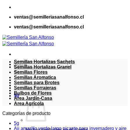
Saltar
al
ventas@semilleriasanalfonso.cl
contenido
ventas@semilleriasanalfonso.cl
Semillas Hortalizas Sachets
Buscar
Semillas Hortalizas Granel
por:
Semillas Flores
Semillas Aromatica
Semillas para Brotes
Semillas Forrajeras
Bulbos de Flores
$
0
Area Jardín-Casa
Area Agrícola
Categorías de producto
5g
Aji amarillo verde largo picante para invernadero y aire
No hay productos en el carrito.