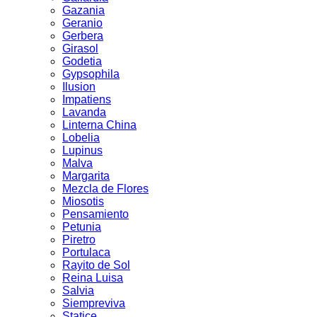
Gazania
Geranio
Gerbera
Girasol
Godetia
Gypsophila
Ilusion
Impatiens
Lavanda
Linterna China
Lobelia
Lupinus
Malva
Margarita
Mezcla de Flores
Miosotis
Pensamiento
Petunia
Piretro
Portulaca
Rayito de Sol
Reina Luisa
Salvia
Siempreviva
Statice