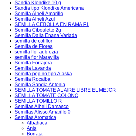
Sandia Klondike 10 g
Sandia tipo Klondike Americana
Semilla Alheli Amarillo
Semilla Alheli Azul
SEMILLA CEBOLLA EN RAMA F1
Semilla Ciboulette 2g
Semilla Dalia Enana Variada
semilla de coliflor
Semilla de Flores
semilla flor aubrezia
semilla flor Maravilla
Semilla Forrajera
Semilla Lavanda
Semilla pepino tipo Alaska
Semilla Rocalba
Semilla Sandia Antonia
SEMILLA TOMATE AL AIRE LIBRE EL MEJOR
SEMILLA TOMATE COLONO
SEMILLA TOMILLO R
Semillas Alheli Damasco
Semillas Alisso Amarillo 0
Semillas Aromatica
Albahaca
Anis
Borraja