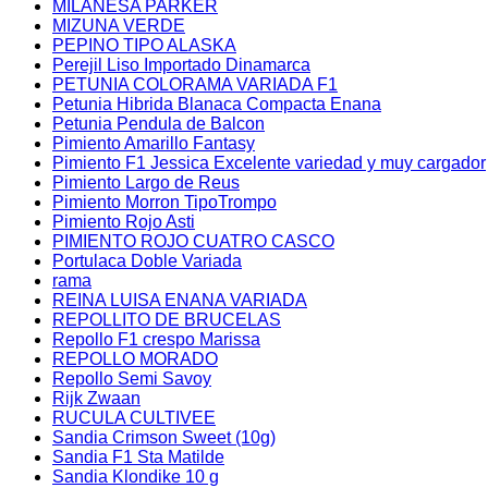
MILANESA PARKER
MIZUNA VERDE
PEPINO TIPO ALASKA
Perejil Liso Importado Dinamarca
PETUNIA COLORAMA VARIADA F1
Petunia Hibrida Blanaca Compacta Enana
Petunia Pendula de Balcon
Pimiento Amarillo Fantasy
Pimiento F1 Jessica Excelente variedad y muy cargador
Pimiento Largo de Reus
Pimiento Morron TipoTrompo
Pimiento Rojo Asti
PIMIENTO ROJO CUATRO CASCO
Portulaca Doble Variada
rama
REINA LUISA ENANA VARIADA
REPOLLITO DE BRUCELAS
Repollo F1 crespo Marissa
REPOLLO MORADO
Repollo Semi Savoy
Rijk Zwaan
RUCULA CULTIVEE
Sandia Crimson Sweet (10g)
Sandia F1 Sta Matilde
Sandia Klondike 10 g