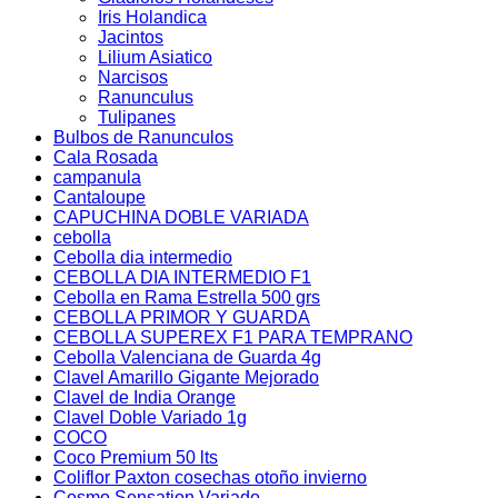
Iris Holandica
Jacintos
Lilium Asiatico
Narcisos
Ranunculus
Tulipanes
Bulbos de Ranunculos
Cala Rosada
campanula
Cantaloupe
CAPUCHINA DOBLE VARIADA
cebolla
Cebolla dia intermedio
CEBOLLA DIA INTERMEDIO F1
Cebolla en Rama Estrella 500 grs
CEBOLLA PRIMOR Y GUARDA
CEBOLLA SUPEREX F1 PARA TEMPRANO
Cebolla Valenciana de Guarda 4g
Clavel Amarillo Gigante Mejorado
Clavel de India Orange
Clavel Doble Variado 1g
COCO
Coco Premium 50 lts
Coliflor Paxton cosechas otoño invierno
Cosmo Sensation Variado