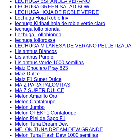
LECHUGA ESPAÑOLA VERANO
LECHUGA GREEN SALAD BOWL
LECHUGA HOJA DE ROBLE VERDE
Lechuga Hoja Roble Inv
lechuga Kiribati hoja de roble verde claro
lechuga lollo bionda
Lechuga Lollobionda
lechuga lollorossa
LECHUGA MILANESA DE VERANO PELLETIZADA
Lisianthus Blancos
Lisianthus Purple
Lisianthus Verde 1000 semillas
Maiz Choclero Pray 823
Maiz Dulce
Maiz F1 Super Dulce
MAIZ PARA PALOMITAS
MAIZ SUPER DULCE
Melon Amarillo Oro
Melon Cantaloupe
Melon Jumbo
Melon OFEKF1 Contaloupe
Melon Piel de Sapo F1
Melon Tuna Dream Dew
MELON TUNA DREAM DEW GRANDE
Melon Tuna Flash Dew 1000 semillas