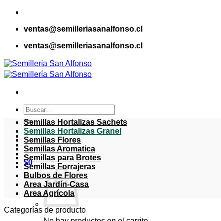
Saltar
al
ventas@semilleriasanalfonso.cl
contenido
ventas@semilleriasanalfonso.cl
Buscar
por:
Semillas Hortalizas Sachets
Semillas Hortalizas Granel
Semillas Flores
Semillas Aromatica
Semillas para Brotes
$
0
Semillas Forrajeras
Bulbos de Flores
Area Jardín-Casa
Area Agrícola
Categorías de producto
No hay productos en el carrito.