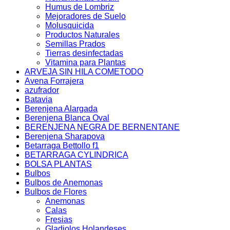
Humus de Lombriz
Mejoradores de Suelo
Molusquicida
Productos Naturales
Semillas Prados
Tierras desinfectadas
Vitamina para Plantas
ARVEJA SIN HILA COMETODO
Avena Forrajera
azufrador
Batavia
Berenjena Alargada
Berenjena Blanca Oval
BERENJENA NEGRA DE BERNENTANE
Berenjena Sharapova
Betarraga Bettollo f1
BETARRAGA CYLINDRICA
BOLSA PLANTAS
Bulbos
Bulbos de Anemonas
Bulbos de Flores
Anemonas
Calas
Fresias
Gladiolos Holandeses