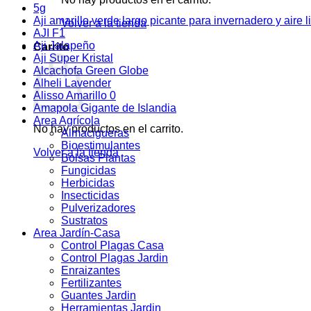
5g
Aji amarillo verde largo picante para invernadero y aire l
Volver a la tienda
AJI F1
Aji Jalapeño
Carrito
Aji Super Kristal
Alcachofa Green Globe
Alheli Lavender
Alisso Amarillo 0
Amapola Gigante de Islandia
Area Agrícola
No hay productos en el carrito.
Almacigueras
Bioestimulantes
Volver a la tienda
Bolsas Plantas
Fungicidas
Herbicidas
Insecticidas
Pulverizadores
Sustratos
Area Jardín-Casa
Control Plagas Casa
Control Plagas Jardin
Enraizantes
Fertilizantes
Guantes Jardin
Herramientas Jardin