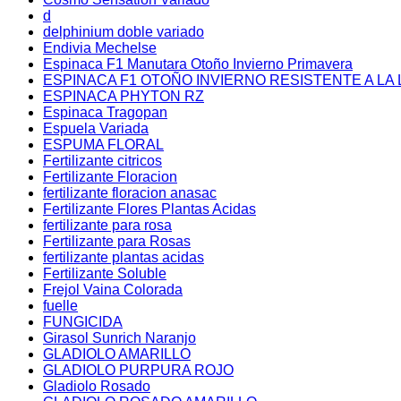
d
delphinium doble variado
Endivia Mechelse
Espinaca F1 Manutara Otoño Invierno Primavera
ESPINACA F1 OTOÑO INVIERNO RESISTENTE A LA 
ESPINACA PHYTON RZ
Espinaca Tragopan
Espuela Variada
ESPUMA FLORAL
Fertilizante citricos
Fertilizante Floracion
fertilizante floracion anasac
Fertilizante Flores Plantas Acidas
fertilizante para rosa
Fertilizante para Rosas
fertilizante plantas acidas
Fertilizante Soluble
Frejol Vaina Colorada
fuelle
FUNGICIDA
Girasol Sunrich Naranjo
GLADIOLO AMARILLO
GLADIOLO PURPURA ROJO
Gladiolo Rosado