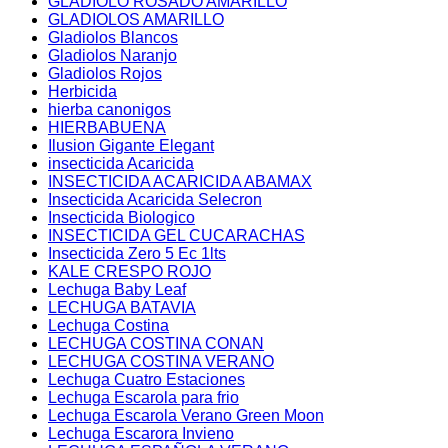
GLADIOLO ROSADO AMARILLO
GLADIOLOS AMARILLO
Gladiolos Blancos
Gladiolos Naranjo
Gladiolos Rojos
Herbicida
hierba canonigos
HIERBABUENA
Ilusion Gigante Elegant
insecticida Acaricida
INSECTICIDA ACARICIDA ABAMAX
Insecticida Acaricida Selecron
Insecticida Biologico
INSECTICIDA GEL CUCARACHAS
Insecticida Zero 5 Ec 1lts
KALE CRESPO ROJO
Lechuga Baby Leaf
LECHUGA BATAVIA
Lechuga Costina
LECHUGA COSTINA CONAN
LECHUGA COSTINA VERANO
Lechuga Cuatro Estaciones
Lechuga Escarola para frio
Lechuga Escarola Verano Green Moon
Lechuga Escarora Invieno