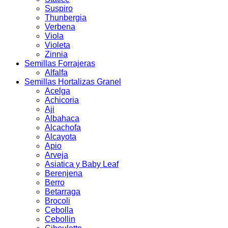
Suspiro
Thunbergia
Verbena
Viola
Violeta
Zinnia
Semillas Forrajeras
Alfalfa
Semillas Hortalizas Granel
Acelga
Achicoria
Aji
Albahaca
Alcachofa
Alcayota
Apio
Arveja
Asiatica y Baby Leaf
Berenjena
Berro
Betarraga
Brocoli
Cebolla
Cebollin