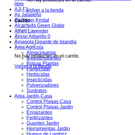
libre
AJI F1
Volver a la tienda
Aji Jalapeño
Aji Super Kristal
Carrito
Alcachofa Green Globe
Alheli Lavender
Alisso Amarillo 0
Amapola Gigante de Islandia
Area Agrícola
Almacigueras
No hay productos en el carrito.
Bioestimulantes
Bolsas Plantas
Volver a la tienda
Fungicidas
Herbicidas
Insecticidas
Pulverizadores
Sustratos
Area Jardín-Casa
Control Plagas Casa
Control Plagas Jardin
Enraizantes
Fertilizantes
Guantes Jardin
Herramientas Jardin
Humus de Lombriz