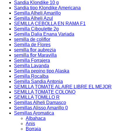
Sandia Klondike 10 g
Sandia tipo Klondike Americana
Semilla Alheli Amarillo
Semilla Alheli Azul
SEMILLA CEBOLLA EN RAMA F1
Semilla Ciboulette 2g
Semilla Dalia Enana Variada
semilla de coliflor
Semilla de Flores
semilla flor aubrezia
semilla flor Maravilla
Semilla Forrajera
Semilla Lavanda
Semilla pepino tipo Alaska
Semilla Rocalba
Semilla Sandia Antonia
SEMILLA TOMATE AL AIRE LIBRE EL MEJOR
SEMILLA TOMATE COLONO
SEMILLA TOMILLO R
Semillas Alheli Damasco
Semillas Alisso Amarillo 0
Semillas Aromatica
Albahaca
Anis
Borraja