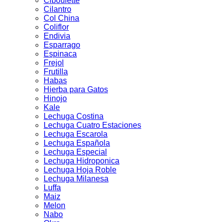
Ciboulette
Cilantro
Col China
Coliflor
Endivia
Esparrago
Espinaca
Frejol
Frutilla
Habas
Hierba para Gatos
Hinojo
Kale
Lechuga Costina
Lechuga Cuatro Estaciones
Lechuga Escarola
Lechuga Española
Lechuga Especial
Lechuga Hidroponica
Lechuga Hoja Roble
Lechuga Milanesa
Luffa
Maiz
Melon
Nabo