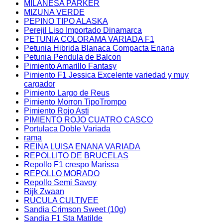
MILANESA PARKER
MIZUNA VERDE
PEPINO TIPO ALASKA
Perejil Liso Importado Dinamarca
PETUNIA COLORAMA VARIADA F1
Petunia Hibrida Blanaca Compacta Enana
Petunia Pendula de Balcon
Pimiento Amarillo Fantasy
Pimiento F1 Jessica Excelente variedad y muy
cargador
Pimiento Largo de Reus
Pimiento Morron TipoTrompo
Pimiento Rojo Asti
PIMIENTO ROJO CUATRO CASCO
Portulaca Doble Variada
rama
REINA LUISA ENANA VARIADA
REPOLLITO DE BRUCELAS
Repollo F1 crespo Marissa
REPOLLO MORADO
Repollo Semi Savoy
Rijk Zwaan
RUCULA CULTIVEE
Sandia Crimson Sweet (10g)
Sandia F1 Sta Matilde