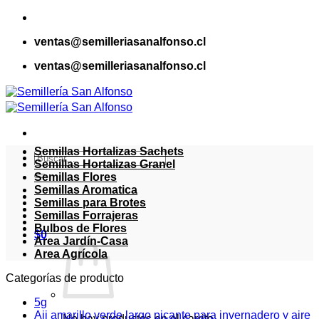
Saltar
al
ventas@semilleriasanalfonso.cl
contenido
ventas@semilleriasanalfonso.cl
Semillas Hortalizas Sachets
Buscar
Semillas Hortalizas Granel
por:
Semillas Flores
Semillas Aromatica
Semillas para Brotes
Semillas Forrajeras
Bulbos de Flores
$
0
Area Jardín-Casa
Area Agrícola
Categorías de producto
5g
Aji amarillo verde largo picante para invernadero y aire
No hay productos en el carrito.