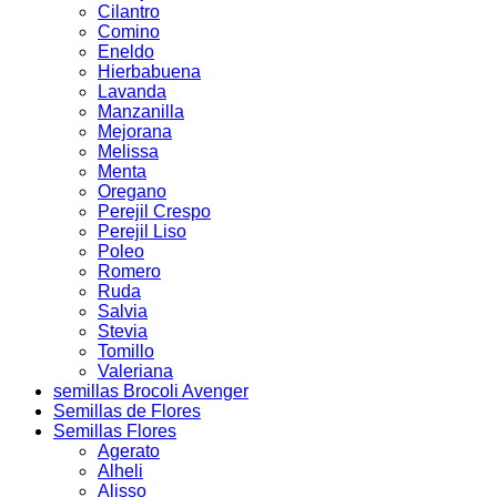
Cilantro
Comino
Eneldo
Hierbabuena
Lavanda
Manzanilla
Mejorana
Melissa
Menta
Oregano
Perejil Crespo
Perejil Liso
Poleo
Romero
Ruda
Salvia
Stevia
Tomillo
Valeriana
semillas Brocoli Avenger
Semillas de Flores
Semillas Flores
Agerato
Alheli
Alisso