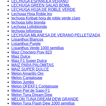
LECHUGA ESPAÑOLA VERANO
LECHUGA GREEN SALAD BOWL
LECHUGA HOJA DE ROBLE VERDE
Lechuga Hoja Roble Inv
lechuga Kiribati hoja de roble verde claro
lechuga lollo bionda
Lechuga Lollobionda
lechuga lollorossa
LECHUGA MILANESA DE VERANO PELLETIZADA
Lisianthus Blancos
Lisianthus Purple
Lisianthus Verde 1000 semillas
Maiz Choclero Pray 823
Maiz Dulce
Maiz F1 Super Dulce
MAIZ PARA PALOMITAS
MAIZ SUPER DULCE
Melon Amarillo Oro
Melon Cantaloupe
Melon Jumbo
Melon OFEKF1 Contaloupe
Melon Piel de Sapo F1
Melon Tuna Dream Dew
MELON TUNA DREAM DEW GRANDE
Melon Tuna Flash Dew 1000 semillas