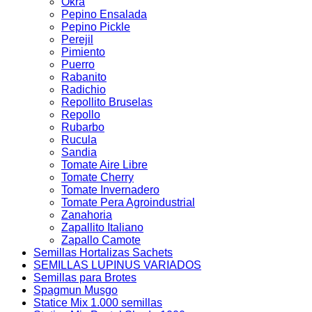
Okra
Pepino Ensalada
Pepino Pickle
Perejil
Pimiento
Puerro
Rabanito
Radichio
Repollito Bruselas
Repollo
Rubarbo
Rucula
Sandia
Tomate Aire Libre
Tomate Cherry
Tomate Invernadero
Tomate Pera Agroindustrial
Zanahoria
Zapallito Italiano
Zapallo Camote
Semillas Hortalizas Sachets
SEMILLAS LUPINUS VARIADOS
Semillas para Brotes
Spagmun Musgo
Statice Mix 1.000 semillas