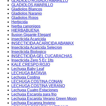
GLADIOLO ROSADO AMARILLO
GLADIOLOS AMARILLO
Gladiolos Blancos
Gladiolos Naranjo
Gladiolos Rojos
Herbicida
hierba canonigos
HIERBABUENA
Ilusion Gigante Elegant
insecticida Acaricida
INSECTICIDA ACARICIDA ABAMAX
Insecticida Acaricida Selecron
Insecticida Biologico
INSECTICIDA GEL CUCARACHAS
Insecticida Zero 5 Ec 1lts
KALE CRESPO ROJO
Lechuga Baby Leaf
LECHUGA BATAVIA
Lechuga Costina
LECHUGA COSTINA CONAN
LECHUGA COSTINA VERANO
Lechuga Cuatro Estaciones
Lechuga Escarola para frio
Lechuga Escarola Verano Green Moon
Lechuga Escarora Invieno