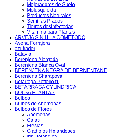
Mejoradores de Suelo
Molusquicida
Productos Naturales
Semillas Prados
Tierras desinfectadas
Vitamina para Plantas
ARVEJA SIN HILA COMETODO
Avena Forrajera
azufrador
Batavia
Berenjena Alargada
Berenjena Blanca Oval
BERENJENA NEGRA DE BERNENTANE
Berenjena Sharapova
Betarraga Bettollo f1
BETARRAGA CYLINDRICA
BOLSA PLANTAS
Bulbos
Bulbos de Anemonas
Bulbos de Flores
Anemonas
Calas
Fresias
Gladiolos Holandeses
Iris Holandica