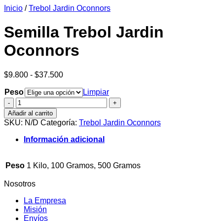
Inicio
/
Trebol Jardin Oconnors
era:
es:
$6.990.
$6.390.
Semilla Trebol Jardin
Oconnors
Rango
$
9.800
-
$
37.500
de
Peso
precios:
Limpiar
desde
Semilla
$9.800
Trebol
Añadir al carrito
hasta
Jardin
SKU:
N/D
Categoría:
Trebol Jardin Oconnors
$37.500
Oconnors
cantidad
Información adicional
Peso
1 Kilo, 100 Gramos, 500 Gramos
Nosotros
La Empresa
Misión
Envíos