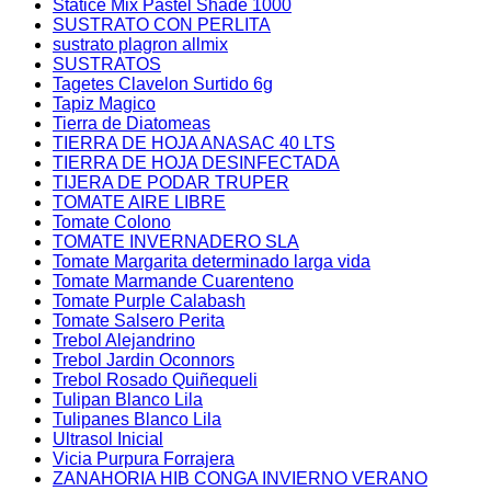
Statice Mix Pastel Shade 1000
SUSTRATO CON PERLITA
sustrato plagron allmix
SUSTRATOS
Tagetes Clavelon Surtido 6g
Tapiz Magico
Tierra de Diatomeas
TIERRA DE HOJA ANASAC 40 LTS
TIERRA DE HOJA DESINFECTADA
TIJERA DE PODAR TRUPER
TOMATE AIRE LIBRE
Tomate Colono
TOMATE INVERNADERO SLA
Tomate Margarita determinado larga vida
Tomate Marmande Cuarenteno
Tomate Purple Calabash
Tomate Salsero Perita
Trebol Alejandrino
Trebol Jardin Oconnors
Trebol Rosado Quiñequeli
Tulipan Blanco Lila
Tulipanes Blanco Lila
Ultrasol Inicial
Vicia Purpura Forrajera
ZANAHORIA HIB CONGA INVIERNO VERANO