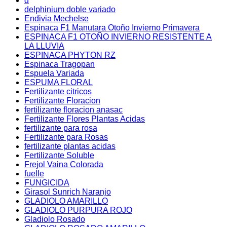
d
delphinium doble variado
Endivia Mechelse
Espinaca F1 Manutara Otoño Invierno Primavera
ESPINACA F1 OTOÑO INVIERNO RESISTENTE A
LA LLUVIA
ESPINACA PHYTON RZ
Espinaca Tragopan
Espuela Variada
ESPUMA FLORAL
Fertilizante citricos
Fertilizante Floracion
fertilizante floracion anasac
Fertilizante Flores Plantas Acidas
fertilizante para rosa
Fertilizante para Rosas
fertilizante plantas acidas
Fertilizante Soluble
Frejol Vaina Colorada
fuelle
FUNGICIDA
Girasol Sunrich Naranjo
GLADIOLO AMARILLO
GLADIOLO PURPURA ROJO
Gladiolo Rosado