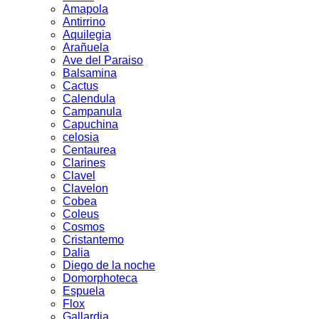
Amapola
Antirrino
Aquilegia
Arañuela
Ave del Paraiso
Balsamina
Cactus
Calendula
Campanula
Capuchina
celosia
Centaurea
Clarines
Clavel
Clavelon
Cobea
Coleus
Cosmos
Cristantemo
Dalia
Diego de la noche
Domorphoteca
Espuela
Flox
Gallardia