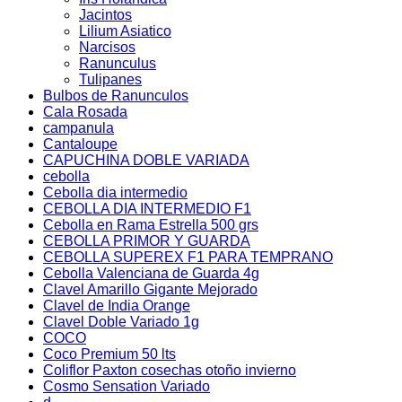
Jacintos
Lilium Asiatico
Narcisos
Ranunculus
Tulipanes
Bulbos de Ranunculos
Cala Rosada
campanula
Cantaloupe
CAPUCHINA DOBLE VARIADA
cebolla
Cebolla dia intermedio
CEBOLLA DIA INTERMEDIO F1
Cebolla en Rama Estrella 500 grs
CEBOLLA PRIMOR Y GUARDA
CEBOLLA SUPEREX F1 PARA TEMPRANO
Cebolla Valenciana de Guarda 4g
Clavel Amarillo Gigante Mejorado
Clavel de India Orange
Clavel Doble Variado 1g
COCO
Coco Premium 50 lts
Coliflor Paxton cosechas otoño invierno
Cosmo Sensation Variado