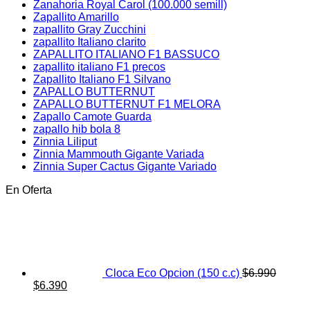
Zanahoria Royal Carol (100.000 semill)
Zapallito Amarillo
zapallito Gray Zucchini
zapallito Italiano clarito
ZAPALLITO ITALIANO F1 BASSUCO
zapallito italiano F1 precos
Zapallito Italiano F1 Silvano
ZAPALLO BUTTERNUT
ZAPALLO BUTTERNUT F1 MELORA
Zapallo Camote Guarda
zapallo hib bola 8
Zinnia Liliput
Zinnia Mammouth Gigante Variada
Zinnia Super Cactus Gigante Variado
En Oferta
Cloca Eco Opcion (150 c.c)
$
6.990
El
El
$
6.390
precio
precio
original
actual