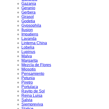
Gazania
Geranio
Gerbera
Girasol
Godetia
Gypsophila
Ilusion
Impatiens
Lavanda
Linterna China
Lobelia
Lupinus
Malva
Margarita
Mezcla de Flores
Miosotis
Pensamiento
Petunia
Piretro
Portulaca
Rayito de Sol
Reina Luisa
Salvia
Siempreviva
Statice